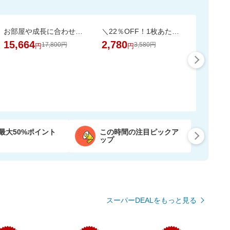
お部屋や成長に合わせて7通りに使える、多機能ベビーサークル
＼22％OFF！1枚あたり19円～／ふわもちタッチ！Genki！パンツ 3個セット
15,664
2,780
17,800円
3,580円
円
円
最大50%ポイント
この時間の注目ピックア
ップ
スーパーDEALをもっと見る