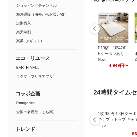
ショッピングチャンネル
海外通販（海外からお買い物）
定期購入
楽天学割
楽券（eギフト）
P10倍＋10%OF
Fクーポンあり！
ポ
エコ・リユース
Nov…
4,949円〜
EARTH MALL
ラクマ（フリマアプリ）
24時間タイム
コラボ企画
Rmagazine
全国の名産品（まち楽）
1枚790円！2枚クー
で！ブラトップ キャ
ール
トレンド
9