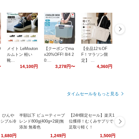
9
メイト LeMouton
【クーポンでma
【全品12％OF
ルムトン 軽い
x20%OFF! 8/4 2
F！マラソン限
靴…
0:…
定】 …
〜
14,100円
3,278円〜
4,360円
タイムセールをもっと見る
】ひんや
半額以下 ビューティーブ
【24H限定セール】楽天1
ーシブル冷
レンド800g(400g×2袋)無
位獲得！むくみサプリで
添加 無着色
足取り軽く！
1,680円
1,249円
1,500円