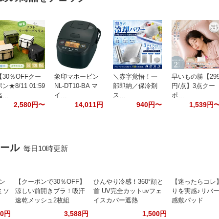
【30％OFFクー
象印マホービン
＼赤字覚悟！一
早いもの勝【29
ン★8/11 01:59
NL-DT10-BA マ
部即納／保冷剤
円/点】3点クー
迄…
イ…
ス…
ポ…
2,580円〜
14,011円
940円〜
1,539円
セール
毎日10時更新
ポン
【クーポンで30％OFF】
ひんやり冷感！360°顔と
【迷ったらコレ
ミソ
涼しい前開きブラ！吸汗
首 UV完全カットuvフェ
りを実感♪リバ
速乾メッシュ2枚組
イスカバー遮熱
感敷パッド
60円
3,588円
1,500円