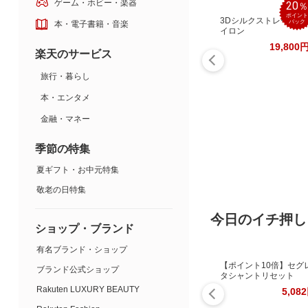
ゲーム・ホビー・楽器
20
ポイント
3Dシルクストレートア
バック
本・電子書籍・音楽
イロン
19,800
楽天のサービス
旅行・暮らし
本・エンタメ
金融・マネー
季節の特集
夏ギフト・お中元特集
敬老の日特集
今日のイチ押し
ショップ・ブランド
有名ブランド・ショップ
【ポイント10倍】セグ
ブランド公式ショップ
タシャントリセット
Rakuten LUXURY BEAUTY
5,08