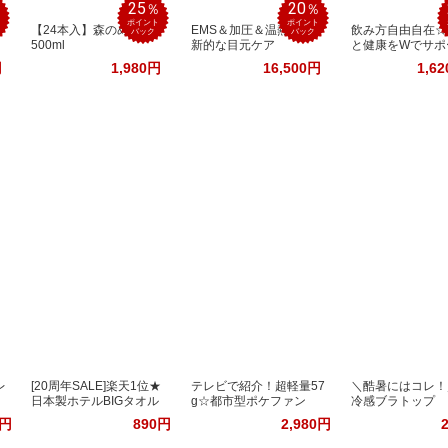
25
20
％
％
％
ポイント
ポイント
【24本入】森のめぐ美
EMS＆加圧＆温熱！革
飲み方自由自在☆
バック
バック
500ml
新的な目元ケア
と健康をWでサポ
円
1,980円
16,500円
1,6
レ
[20周年SALE]楽天1位★
テレビで紹介！超軽量57
＼酷暑にはコレ！
日本製ホテルBIGタオル
g☆都市型ポケファン
冷感ブラトップ
2円
890円
2,980円