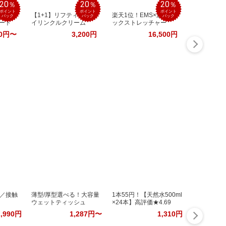
20
20
20
％
％
％
ポイント
ポイント
ポイント
美容
【1+1】リフティングア
楽天1位！EMS×温熱ネ
バック
バック
バック
ート
イリンクルクリーム
ックストレッチャー
20円〜
3,200円
16,500円
／接触
薄型/厚型選べる！大容量
1本55円！【天然水500ml
ウェットティッシュ
×24本】高評価★4.69
2,990円
1,287円〜
1,310円