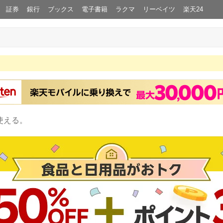
証券
銀行
ブックス
電子書籍
ラクマ
リーベイツ
楽天24
使える。