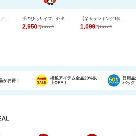
＼半額！楽天1位★／体重・体脂肪・ウエスト周囲径・BMI値が気になるあなたへ！
手のひらサイズ。外出先からスマホで家族やペットを見守れるカメラ WTW-W3
【楽天ランキング1位獲得！】靴下に貼れるお名前シール大容量66個 選べる3色セット
2,950
1,099
3,280円
1,280円
円
円
掲載アイテム全品20%以
日用品
品がお得！
上OFF！
バック
AL