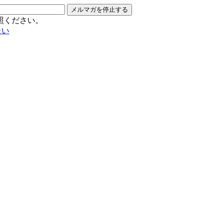
メルマガを停止する
照ください。
たい