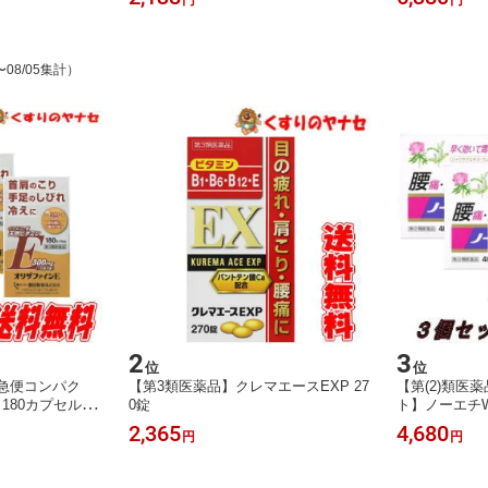
ミンE
〜08/05集計）
2
3
位
位
急便コンパク
【第3類医薬品】クレマエースEXP 27
【第(2)類医
180カプセル×3
0錠
ト】ノーエチW
進する天然ビタ
＋試供品10包
2,365
4,680
円
円
フメディケー