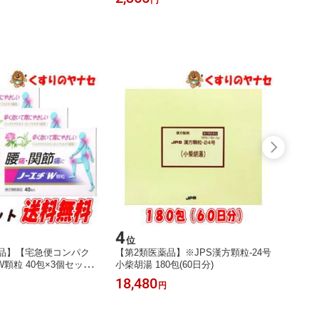
4
5
位
位
薬品】【宅急便コンパク
【第2類医薬品】※JPS漢方顆粒-24号
【第2
顆粒 40包×3個セット
小柴胡湯 180包(60日分)
キンリ
プレゼント！ ／★セル
フメデ
18,480
2,48
円
ション税控除対象