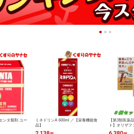
センタ製剤 ユー
ミネドリンA 600ml ／【栄養機能食
【第3類医薬
品】
ト】オリザファ
個セット ／
2,138
6,380
円
円