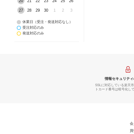
20
21
22
23
24
25
26
27
28
29
30
1
2
3
休業日（受注・発送対応なし）
受注対応のみ
発送対応のみ
情報セキュリティ
SSLに対応している楽天
トカード番号は暗号化し
会
買