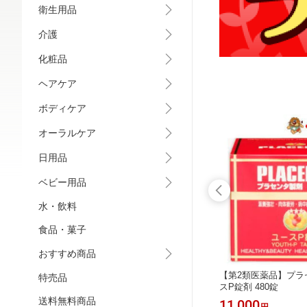
衛生用品
介護
化粧品
ヘアケア
ボディケア
オーラルケア
日用品
ベビー用品
水・飲料
食品・菓子
おすすめ商品
】オラキ
【メール便対応】磁気貼り替えシー
【第2類医薬品】プラ
特売品
ル 72枚 (ピップエレキバンなどの貼
スP錠剤 480錠
り替えテープ）
送料無料商品
437
11,000
円
円