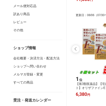
メール便対応品
訳あり商品
更新日
：
08/06
（07/30
レビュー
その他
ショップ情報
会社概要・決済方法・配送方法
ショップへ問い合わせ
メルマガ登録・変更
15
1
位
位
すべての商品
ID1.
シマヤ 塩分77％カットだしの素 顆
【第3類医薬品】【宅
★セルフメ
粒1kg(500g×2袋)
ト】オリザファインE 
個セット ／血行を促
1,814
6,380
円
円
ミンE
受注・発送カレンダー