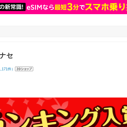
ナセ
1,171
件）