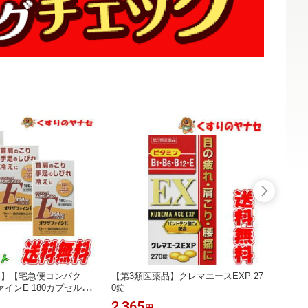
品】【宅急便コンパク
【第3類医薬品】クレマエースEXP 27
シマヤ
インE 180カプセル×3
0錠
粒1kg(
血行を促進する天然ビタ
2,365
1,81
円