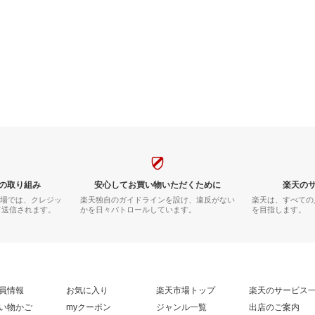
の取り組み
安心してお買い物いただくために
楽天の
市場では、クレジッ
楽天独自のガイドラインを設け、違反がない
楽天は、すべての
て送信されます。
かを日々パトロールしています。
を目指します。
員情報
お気に入り
楽天市場トップ
楽天のサービス
い物かご
myクーポン
ジャンル一覧
出店のご案内