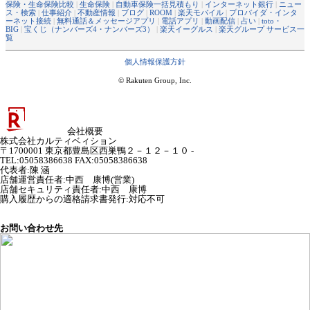
保険・生命保険比較
|
生命保険
|
自動車保険一括見積もり
|
インターネット銀行
|
ニュー
ス・検索
|
仕事紹介
|
不動産情報
|
ブログ
|
ROOM
|
楽天モバイル
|
プロバイダ・インタ
ーネット接続
|
無料通話＆メッセージアプリ
|
電話アプリ
|
動画配信
|
占い
|
toto・
BIG
|
宝くじ（ナンバーズ4・ナンバーズ3）
|
楽天イーグルス
|
楽天グループ サービス一
覧
個人情報保護方針
© Rakuten Group, Inc.
会社概要
株式会社カルティベィション
〒1700001 東京都豊島区西巣鴨２－１２－１０ -
TEL:05058386638 FAX:05058386638
代表者
:
陳 涵
店舗運営責任者
:
中西 康博(営業)
店舗セキュリティ責任者
:
中西 康博
購入履歴からの適格請求書発行:対応不可
お問い合わせ先