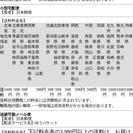
小型宅配便
【業者】 日本郵便
【送料料金表】
北海
北東
南東
関東
信越
北陸
東海
関西
中国
四国
北九
南九
沖縄
道
北
北
州
州
地
北海
青森
宮城
茨城県
新潟
富山
岐阜
滋賀
鳥取
徳島
福岡
熊本
沖縄
域
道
県
県
栃木県
県
県
県
県 京
県 島
県
県
県
県
詳
岩手
山形
群馬県
長野
石川
静岡
都府
根県
香川
佐賀
宮崎
細
県
県
埼玉県
県
県
県
大阪
岡山
県
県
県
秋田
福島
千葉県
福井
愛知
府 兵
県 広
愛媛
長崎
鹿児
県
県
東京都
県
県
庫県
島県
県
県
島
神奈川
三重
奈良
山口
高知
大分
県
県 山梨
県
県 和
県
県
県
県
歌山
県
送
1600
598
598
598円
598
598
598
598円
598円
598
1600
1600
1600
円
円
円
円
円
円
円
円
円
円
料
送料分消費税
この料金には消費税が 含まれています。
離島他の扱い
離島・一部地域は追加送料がかかる場合があります。
追跡可能メール便
【業者】 日本郵便
【配送サービス名】ゆうパケット
下記料金表の3,980円以上の送料は、お届け
【送料料金表】