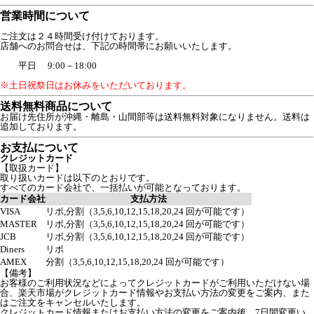
営業時間について
ご注文は２４時間受け付けております。
店舗へのお問合せは、下記の時間帯にお願いいたします。
平日 9:00－18:00
※土日祝祭日はお休みをいただいております。
送料無料商品について
お届け先住所が沖縄・離島・山間部等は送料無料対象になりません。送料は
追加しております。
お支払について
クレジットカード
【取扱カード】
取り扱いカードは以下のとおりです。
すべてのカード会社で、一括払いが可能となっております。
カード会社
支払方法
VISA
リボ,分割（3,5,6,10,12,15,18,20,24 回が可能です）
MASTER
リボ,分割（3,5,6,10,12,15,18,20,24 回が可能です）
JCB
リボ,分割（3,5,6,10,12,15,18,20,24 回が可能です）
Diners
リボ
AMEX
分割（3,5,6,10,12,15,18,20,24 回が可能です）
【備考】
お客様のご利用状況などによってクレジットカードがご利用いただけない場
合、楽天市場がクレジットカード情報やお支払い方法の変更をご案内、また
はご注文をキャンセルいたします。
クレジットカード情報またはお支払い方法の変更をご案内後、7日間変更い