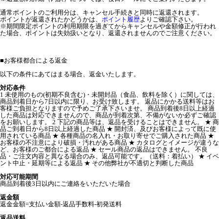
通常ポイントのご利用分は、キャンセル手続きと同時に返還されます。
ポイントが返還されたかどうかは、
ポイント履歴
よりご確認下さい。
※期間限定ポイントの利用期限を過ぎてからキャンセルや金額修正が行われ
た場合、ポイントは失効扱いとなり、返還されませんのでご注意ください。
■
お客様都合による返金
以下の条件にあてはまる場合、返金いたします。
対応条件
1 未使用のもの(初期不良含む)・未開封品（食品、飲料を除く）に関しては、
商品到着日から7日以内に限り、お受け致します。 返品にかかる送料等はお
客様ご負担となりますので予めご了承下さいませ。 商品到着後8日以上経過
した商品は対応できませんので、商品が到着次第、不備がないか必ずご確認
をお願いします。 2 下記の商品等は、返品を受けることはできません。 ★ 商
品ご到着日から8日以上経過した商品 ★ 開封済、及びお客様によって既に使
用されている商品 ★ 各種商品の名入れ・お取り寄せでご購入された商品 ★
お客様の不注意により破損・汚れがある商品 ★ カタログとイメージが違うな
ど、お客様のご都合による返品 ★ セール商品の返品はできません。 不良
品・ご注文内容と異なる場合のみ、返品可能です。（送料：着払い） ★ イベ
ント中止・延期等による返品 ★ その他弊社が不適切と判断した商品
対応可能期間
商品到着後3日以内にご連絡をいただいた場合
返金額
返金金額=支払い金額-返品手数料-初発送料
返品送料