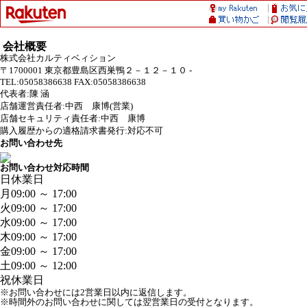
会社概要
株式会社カルティベィション
〒1700001 東京都豊島区西巣鴨２－１２－１０ -
TEL:05058386638 FAX:05058386638
代表者:陳 涵
店舗運営責任者:中西 康博(営業)
店舗セキュリティ責任者:中西 康博
購入履歴からの適格請求書発行:対応不可
お問い合わせ先
お問い合わせ対応時間
日
休業日
月
09:00 ～ 17:00
火
09:00 ～ 17:00
水
09:00 ～ 17:00
木
09:00 ～ 17:00
金
09:00 ～ 17:00
土
09:00 ～ 12:00
祝
休業日
※お問い合わせには2営業日以内に返信します。
※時間外のお問い合わせに関しては翌営業日の受付となります。