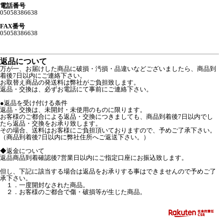
電話番号
05058386638
FAX番号
05058386638
返品について
万が一、お届けした商品に破損・汚損・品違いなどございましたら、商品到
着後7日以内にご連絡下さい。
お取替え商品の発送料は弊社がご負担致します。
返品・交換は、必ずお電話にて事前にご連絡下さい。
●返品を受け付ける条件
返品・交換は、未開封・未使用のものに限ります。
お客様のご都合による返品・交換につきましても、商品到着後7日以内でし
たら返品・交換をお承り致します。
その場合、送料はお客様にご負担頂いておりますので、予めご了承下さい。
（商品到着後7日以内に弊社住所へご返送下さい。）
◆返金について
返品商品到着確認後7営業日以内にご指定口座にお振込致します。
但し、下記に該当する場合は返品をお承りする事はできませんので予めご了
承下さい。
１．一度開封なされた商品。
２．お客様のご都合で傷・破損等が生じた商品。