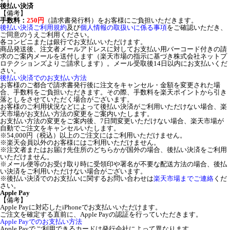
後払い決済
【備考】
手数料：
250円
（請求書発行料）をお客様にご負担いただきます。
後払い決済ご利用規約
及び
個人情報の取扱いに係る事項
をご確認いただき、
ご同意のうえご利用ください。
各コンビニまたは銀行でお支払いいただけます。
商品発送後、注文者メールアドレスに対してお支払い用バーコード付きの請
求のご案内メールを送付します（楽天市場の指示に基づき株式会社ネットプ
ロテクションズよりご請求します）。メール受取後14日以内にお支払いくだ
さい。
後払い決済でのお支払い方法
お客様のご都合で請求書発行後に注文をキャンセル・金額を変更された場
合、手数料をご負担いただきます。その際、手数料を楽天ポイントから引き
落としをさせていただく場合がございます。
お客様のご利用状況などによって後払い決済がご利用いただけない場合、楽
天市場がお支払い方法の変更をご案内いたします。
お支払い方法の変更をご案内後、7日間変更いただけない場合、楽天市場が
自動でご注文をキャンセルいたします。
※54,000円（税込）以上のご注文にはご利用いただけません。
※楽天会員以外のお客様にはご利用いただけません。
※注文者またはお届け先住所のどちらかが国外の場合、後払い決済をご利用
いただけません。
※メール便等のお受け取り時に受領印や署名が不要な配送方法の場合、後払
い決済をご利用いただけない場合がございます。
※後払い決済でのお支払いに関するお問い合わせは
楽天市場までご連絡
くだ
さい。
Apple Pay
【備考】
Apple Payに対応したiPhoneでお支払いいただけます。
ご注文を確定する直前に、Apple Payの認証を行っていただきます。
Apple Payでのお支払い方法
Apple Payでご利用できるカードは発行会社によって異なります。