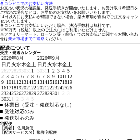
各コンビニでのお支払い方法
お支払い状況の確認後、発送手続きが開始いたします。お受け取り希望日を
ご指定の場合などは、お早めのお支払いをお願いいたします。
14日以内にお支払いが確認できない場合、楽天市場が自動でご注文をキャン
セルいたします。
各コンビニでお支払いいただく場合、決済手数料は無料です。
※30万円（税込）以上のご注文にはご利用いただけません。
※ファミリーマート、ローソン等（前払）でのお支払いに関するお問い合わ
せは
楽天市場までご連絡
ください。
配送について
受注・発送カレンダー
2026年8月
2026年9月
日
月
火
水
木
金
土
日
月
火
水
木
金
土
26
27
28
29
30
31
1
30
31
1
2
3
4
5
2
3
4
5
6
7
8
6
7
8
9
10
11
12
9
10
11
12
13
14
15
13
14
15
16
17
18
19
16
17
18
19
20
21
22
20
21
22
23
24
25
26
23
24
25
26
27
28
29
27
28
29
30
1
2
3
30
31
1
2
3
4
5
■
休業日（受注・発送対応なし）
■
受注対応のみ
■
発送対応のみ
宅配便
【業者】 佐川急便
【配送サービス名】飛脚宅配便