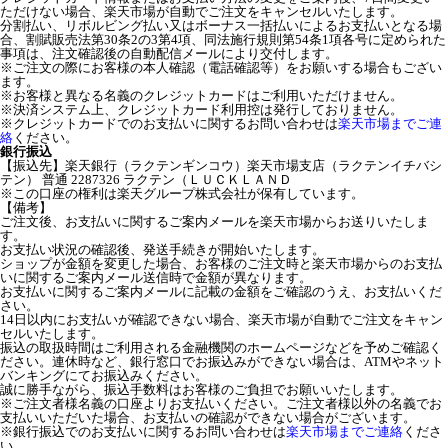
ただけない場合、楽天市場が自動でご注文をキャンセルいたします。
分割払い、リボルビング払い又はボーナス一括払いによるお支払いとなる場
合、割賦販売法第30条2の3第4項、同法施行規則第54条1項各号に定められた
事項は、注文確認後の自動配信メールにより交付します。
※ご注文の際にお客様の本人確認（電話確認等）をお願いする場合もござい
ます。
※お客様と異なる名義のクレジットカードはご利用いただけません。
※決済システム上、クレジットカード利用控は発行しておりません。
※クレジットカードでのお支払いに関するお問い合わせは
楽天市場までご連
絡
ください。
銀行振込
【振込先】楽天銀行（ラクテンギンコウ）楽天市場支店（ラクテンイチバシ
テン） 普通 2287326 ラクテン（ＬＵＣＫＬＡＮＤ
※この口座の権利は楽天グループ株式会社が保有しています。
【備考】
ご注文後、お支払いに関するご案内メールを楽天市場からお送りいたしま
す。
お支払い状況の確認後、発送手続きが開始いたします。
ショップが金額を変更した場合、お客様のご注文時と楽天市場からのお支払
いに関するご案内メール送信時で金額が異なります。
お支払いに関するご案内メールに記載の金額をご確認のうえ、お支払いくだ
さい。
14日以内にお支払いが確認できない場合、楽天市場が自動でご注文をキャン
セルいたします。
振込の取扱時間はご利用される金融機関のホームページなどを予めご確認く
ださい。連休時など、銀行窓口でお振込みができない場合は、ATMやネット
バンキングにてお振込みください。
誠に勝手ながら、振込手数料はお客様のご負担でお願いいたします。
※ご注文者様名義の口座よりお支払いください。ご注文者様以外の名義でお
支払いいただいた場合、お支払いの確認ができない場合がございます。
※銀行振込でのお支払いに関するお問い合わせは
楽天市場までご連絡
くださ
い。