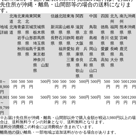
先住所が沖縄・離島・山間部等の場合の送料になりま
す。
北海
北東
南東
関東
信越
北陸
東海
関西
中国
四国
北九
南九
沖縄
道
北
北
州
州
地域
北海
青森
宮城
茨城県
新潟
富山
岐阜
滋賀
鳥取
徳島
福岡
熊本
沖縄
詳細
道
県
県
栃木県
県
県
県
県 京
県
県
県
県
県
岩手
山形
群馬県
長野
石川
静岡
都府
島根
香川
佐賀
宮崎
県
県
埼玉県
県
県
県
大阪
県
県
県
県
秋田
福島
千葉県
福井
愛知
府 兵
岡山
愛媛
長崎
鹿児
県
県
東京都
県
県
庫県
県
県
県
島
神奈川
三重
奈良
広島
高知
大分
県
県 山梨
県
県 和
県
県
県
県
歌山
山口
県
県
0～
500
500
500
500円
500
500
500
500円
500円
500
500
500
1200
8,900
円
円
円
円
円
円
円
円
円
円
円
8,901
500
500
500
500円
500
500
500
500円
500円
500
500
500
1200
～
円
円
円
円
円
円
円
円
円
円
9,799
円
※お届け先住所が沖縄・離島・山間部以外で購入金額が税込3,980円以上の場
合は、送料無料ラインの対象となり、送料無料となります。
送料分消費税
この料金には消費税が 含まれています。
離島他の扱い
離島・一部地域は追加送料がかかる場合があります。