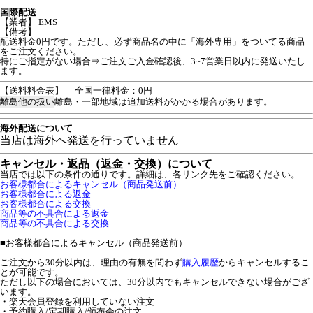
国際配送
【業者】 EMS
【備考】
配送料金0円です。ただし、必ず商品名の中に「海外専用」をついてる商品
をご注文ください。
特にご指定がない場合⇒ご注文ご入金確認後、3~7営業日以内に発送いたし
ます。
【送料料金表】
全国一律料金：0円
離島他の扱い
離島・一部地域は追加送料がかかる場合があります。
海外配送について
当店は海外へ発送を行っていません
キャンセル・返品（返金・交換）について
当店では以下の条件の通りです。詳細は、各リンク先をご確認ください。
お客様都合によるキャンセル（商品発送前）
お客様都合による返金
お客様都合による交換
商品等の不具合による返金
商品等の不具合による交換
■
お客様都合によるキャンセル（商品発送前）
ご注文から30分以内は、理由の有無を問わず
購入履歴
からキャンセルするこ
とが可能です。
ただし以下の場合においては、30分以内でもキャンセルできない場合がござ
います。
・楽天会員登録を利用していない注文
・予約購入/定期購入/頒布会の注文