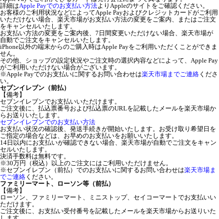
詳細は
Apple Payでのお支払い方法
よりAppleのサイトをご確認ください。
お客様のご利用状況などによってApple Payおよびクレジットカードがご利用
いただけない場合、楽天市場がお支払い方法の変更をご案内、またはご注文
をキャンセルいたします。
お支払い方法の変更をご案内後、7日間変更いただけない場合、楽天市場が
自動でご注文をキャンセルいたします。
iPhone以外の端末からのご購入時はApple Payをご利用いただくことができま
せん。
その他、ショップの設定状況やご注文時の選択内容などによって、Apple Pay
がご利用いただけない場合がございます。
※Apple Payでのお支払いに関するお問い合わせは
楽天市場までご連絡
くださ
い。
セブンイレブン（前払）
【備考】
セブンイレブンでお支払いいただけます。
ご注文後に、払込票番号および払込票のURLを記載したメールを楽天市場か
らお送りいたします。
セブンイレブンでのお支払い方法
お支払い状況の確認後、発送手続きが開始いたします。お受け取り希望日を
ご指定の場合などは、お早めのお支払いをお願いいたします。
14日以内にお支払いが確認できない場合、楽天市場が自動でご注文をキャン
セルいたします。
決済手数料は無料です。
※30万円（税込）以上のご注文にはご利用いただけません。
※セブンイレブン（前払）でのお支払いに関するお問い合わせは
楽天市場ま
でご連絡
ください。
ファミリーマート、ローソン等（前払）
【備考】
ローソン、ファミリーマート、ミニストップ、セイコーマートでお支払いい
ただけます。
ご注文後に、お支払い受付番号を記載したメールを楽天市場からお送りいた
します。