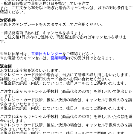
・配送日時指定で最短お届け日を指定している注文
また、ご注文から30分以上過ぎた場合のキャンセルは、以下の対応条件をご
確認ください。
対応条件
※以下のテンプレートをカスタマイズしてご利用ください。
・商品発送前であれば、キャンセルを承ります。
・ご注文後1日以内のご連絡で、商品発送前であればキャンセルを承りま
す。
※当店休業日は、
営業日カレンダー
をご確認ください。
※お電話でのキャンセルは、
営業時間
内での受け付けとなります。
返金額
お支払代金全額を返金いたします。
※クレジットカード決済の場合は、当店にて請求の取り消しをいたします。
詳細については、ご利用のカード会社へお問い合わせください。
※返金額の詳細（内訳）については、後日メールにてご案内いたします。
ご注文代金からキャンセル手数料（商品代金の30％）を差し引いて返金いた
します。
※クレジットカード決済、後払い決済の場合は、キャンセル手数料のみを請
求させていただきます。
※返金額の詳細（内訳）については、後日メールにてご案内いたします。
ご注文代金からキャンセル手数料（商品代金の30％）を差し引いた金額を返
金いたします。
※クレジットカード決済、後払い決済の場合は、キャンセル手数料のみを請
求させていただきます。
※返金額の詳細（内訳）については、後日メールにてご案内いたします。