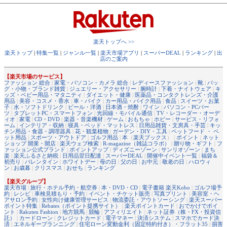
楽天トップへ >>
楽天トップ
|
特集一覧
|
ジャンル一覧
|
楽天市場アプリ
|
スーパーDEAL
|
ランキング
|
出
店のご案内
【楽天市場のサービス】
ファッション 総合
|
家電・パソコン・カメラ 総合
|
レディースファッション
|
靴
|
バッ
グ・小物・ブランド雑貨
|
ジュエリー・アクセサリー
|
腕時計
|
下着・ナイトウェア
|
キ
ッズ・ベビー用品・マタニティ
|
ダイエット・健康
|
医薬品・コンタクトレンズ・介護
用品
|
美容・コスメ・香水
|
車・バイク
|
カー用品・バイク用品
|
食品
|
スイーツ・お菓
子
|
水・ソフトドリンク
|
ビール・洋酒
|
日本酒・焼酎
|
ワイン
|
パソコン・PCパー
ツ
|
タブレットPC・スマートフォン
|
光回線・モバイル通信
|
TV・レコーダー・オーデ
ィオ
|
家電
|
CD・DVD
|
楽器・音楽機材
|
ゲーム
|
おもちゃ
|
ホビー
|
サービス・リフォ
ーム
|
インテリア・収納
|
寝具・ベッド・マットレス
|
日用品雑貨・文房具・手芸
|
キッ
チン用品・食器・調理器具
|
花・観葉植物
|
ガーデン・DIY・工具
|
ペットフード ・ ペ
ット用品
|
スポーツ・アウトドア
|
ゴルフ用品
|
本
（
楽天ブックス
） |
ポイント
|
ネット
ショップ 開業・開店
|
楽天ウェブ検索
|
R-magazine（雑誌コラボ）
|
贈り物・ギフト
|
フ
ァッション公式ブランド
|
ポイントアップ
|
ディズニーゾーン
|
サンリオゾーン
|
まち
楽
|
楽天ふるさと納税
|
日用品翌日配達
|
スーパーDEAL
|
開催中イベント一覧
|
福袋＆
初売り
|
バレンタイン
|
ホワイトデー
|
母の日
|
父の日
|
お中元
|
敬老の日
|
ハロウィ
ン
|
お歳暮
|
クリスマス
|
おせち
|
ランキング
【楽天グループ】
楽天市場
|
旅行・ホテル予約・航空券
|
本・DVD・CD
|
電子書籍 楽天Kobo
|
ゴルフ場予
約
|
レシピ
|
車検見積もり・予約
|
イベント・チケット販売
|
写真プリント
|
美容室・ヘ
アサロン予約
|
女性向け健康管理サービス
|
物流委託・アウトソーシング
|
楽天スーパー
ポイント特集
|
Rebates（ポイント提携サイト）
|
楽天ポイントカード
|
おでかけでポイ
ント
|
Rakuten Fashion
|
地方競馬
|
競輪
|
アフィリエイト
|
ネット証券（株・FX・投資信
託）
|
カードローン
|
クレジットカード
|
電子マネー
|
決済システム
|
スマホでカード決
済
|
エネルギープランニング
|
住宅ローン変動金利（固定特約付き）・フラット35
|
損害