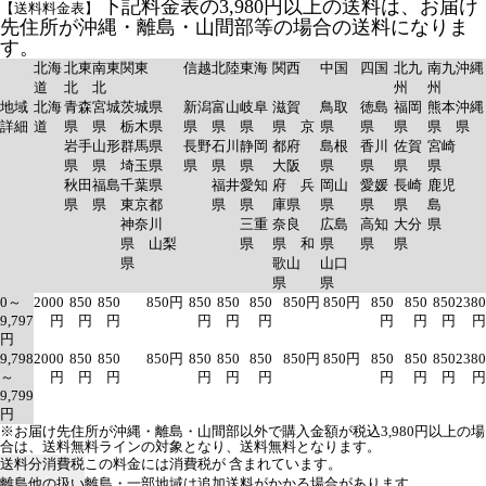
下記料金表の3,980円以上の送料は、お届け
【送料料金表】
先住所が沖縄・離島・山間部等の場合の送料になりま
す。
北海
北東
南東
関東
信越
北陸
東海
関西
中国
四国
北九
南九
沖縄
道
北
北
州
州
地域
北海
青森
宮城
茨城県
新潟
富山
岐阜
滋賀
鳥取
徳島
福岡
熊本
沖縄
詳細
道
県
県
栃木県
県
県
県
県 京
県
県
県
県
県
岩手
山形
群馬県
長野
石川
静岡
都府
島根
香川
佐賀
宮崎
県
県
埼玉県
県
県
県
大阪
県
県
県
県
秋田
福島
千葉県
福井
愛知
府 兵
岡山
愛媛
長崎
鹿児
県
県
東京都
県
県
庫県
県
県
県
島
神奈川
三重
奈良
広島
高知
大分
県
県 山梨
県
県 和
県
県
県
県
歌山
山口
県
県
0～
2000
850
850
850円
850
850
850
850円
850円
850
850
850
2380
9,797
円
円
円
円
円
円
円
円
円
円
円
9,798
2000
850
850
850円
850
850
850
850円
850円
850
850
850
2380
～
円
円
円
円
円
円
円
円
円
円
9,799
円
※お届け先住所が沖縄・離島・山間部以外で購入金額が税込3,980円以上の場
合は、送料無料ラインの対象となり、送料無料となります。
送料分消費税
この料金には消費税が 含まれています。
離島他の扱い
離島・一部地域は追加送料がかかる場合があります。