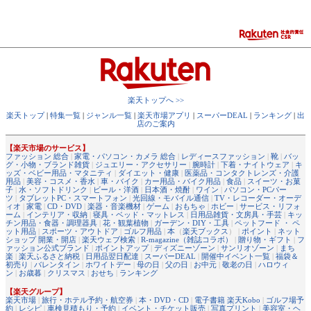
楽天トップへ >>
楽天トップ
|
特集一覧
|
ジャンル一覧
|
楽天市場アプリ
|
スーパーDEAL
|
ランキング
|
出
店のご案内
【楽天市場のサービス】
ファッション 総合
|
家電・パソコン・カメラ 総合
|
レディースファッション
|
靴
|
バッ
グ・小物・ブランド雑貨
|
ジュエリー・アクセサリー
|
腕時計
|
下着・ナイトウェア
|
キ
ッズ・ベビー用品・マタニティ
|
ダイエット・健康
|
医薬品・コンタクトレンズ・介護
用品
|
美容・コスメ・香水
|
車・バイク
|
カー用品・バイク用品
|
食品
|
スイーツ・お菓
子
|
水・ソフトドリンク
|
ビール・洋酒
|
日本酒・焼酎
|
ワイン
|
パソコン・PCパー
ツ
|
タブレットPC・スマートフォン
|
光回線・モバイル通信
|
TV・レコーダー・オーデ
ィオ
|
家電
|
CD・DVD
|
楽器・音楽機材
|
ゲーム
|
おもちゃ
|
ホビー
|
サービス・リフォ
ーム
|
インテリア・収納
|
寝具・ベッド・マットレス
|
日用品雑貨・文房具・手芸
|
キッ
チン用品・食器・調理器具
|
花・観葉植物
|
ガーデン・DIY・工具
|
ペットフード ・ ペ
ット用品
|
スポーツ・アウトドア
|
ゴルフ用品
|
本
（
楽天ブックス
） |
ポイント
|
ネット
ショップ 開業・開店
|
楽天ウェブ検索
|
R-magazine（雑誌コラボ）
|
贈り物・ギフト
|
フ
ァッション公式ブランド
|
ポイントアップ
|
ディズニーゾーン
|
サンリオゾーン
|
まち
楽
|
楽天ふるさと納税
|
日用品翌日配達
|
スーパーDEAL
|
開催中イベント一覧
|
福袋＆
初売り
|
バレンタイン
|
ホワイトデー
|
母の日
|
父の日
|
お中元
|
敬老の日
|
ハロウィ
ン
|
お歳暮
|
クリスマス
|
おせち
|
ランキング
【楽天グループ】
楽天市場
|
旅行・ホテル予約・航空券
|
本・DVD・CD
|
電子書籍 楽天Kobo
|
ゴルフ場予
約
|
レシピ
|
車検見積もり・予約
|
イベント・チケット販売
|
写真プリント
|
美容室・ヘ