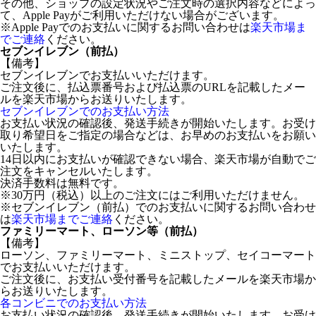
その他、ショップの設定状況やご注文時の選択内容などによっ
て、Apple Payがご利用いただけない場合がございます。
※Apple Payでのお支払いに関するお問い合わせは
楽天市場ま
でご連絡
ください。
セブンイレブン（前払）
【備考】
セブンイレブンでお支払いいただけます。
ご注文後に、払込票番号および払込票のURLを記載したメー
ルを楽天市場からお送りいたします。
セブンイレブンでのお支払い方法
お支払い状況の確認後、発送手続きが開始いたします。お受け
取り希望日をご指定の場合などは、お早めのお支払いをお願い
いたします。
14日以内にお支払いが確認できない場合、楽天市場が自動でご
注文をキャンセルいたします。
決済手数料は無料です。
※30万円（税込）以上のご注文にはご利用いただけません。
※セブンイレブン（前払）でのお支払いに関するお問い合わせ
は
楽天市場までご連絡
ください。
ファミリーマート、ローソン等（前払）
【備考】
ローソン、ファミリーマート、ミニストップ、セイコーマート
でお支払いいただけます。
ご注文後に、お支払い受付番号を記載したメールを楽天市場か
らお送りいたします。
各コンビニでのお支払い方法
お支払い状況の確認後、発送手続きが開始いたします。お受け