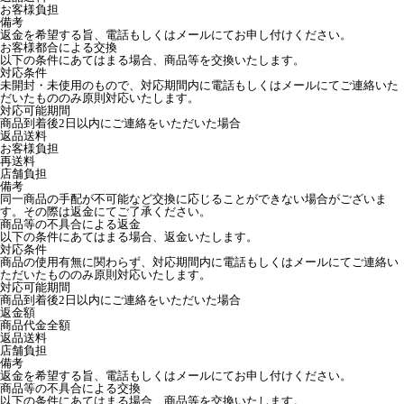
お客様負担
備考
返金を希望する旨、電話もしくはメールにてお申し付けください。
お客様都合による交換
以下の条件にあてはまる場合、商品等を交換いたします。
対応条件
未開封・未使用のもので、対応期間内に電話もしくはメールにてご連絡いた
だいたもののみ原則対応いたします。
対応可能期間
商品到着後2日以内にご連絡をいただいた場合
返品送料
お客様負担
再送料
店舗負担
備考
同一商品の手配が不可能など交換に応じることができない場合がございま
す。その際は返金にてご了承ください。
商品等の不具合による返金
以下の条件にあてはまる場合、返金いたします。
対応条件
商品の使用有無に関わらず、対応期間内に電話もしくはメールにてご連絡い
ただいたもののみ原則対応いたします。
対応可能期間
商品到着後2日以内にご連絡をいただいた場合
返金額
商品代金全額
返品送料
店舗負担
備考
返金を希望する旨、電話もしくはメールにてお申し付けください。
商品等の不具合による交換
以下の条件にあてはまる場合、商品等を交換いたします。