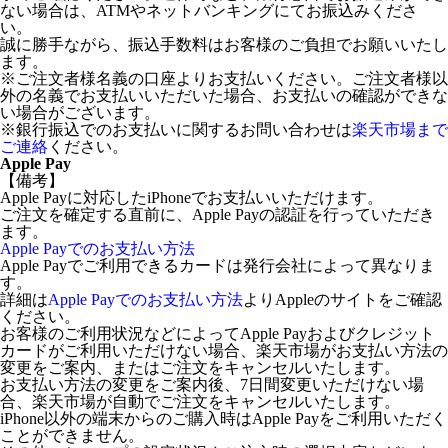
ない場合は、ATMやネットバンキングにてお振込みくださ
い。
誠に勝手ながら、振込手数料はお客様のご負担でお願いいたし
ます。
※ご注文者様名義の口座よりお支払いください。ご注文者様以
外の名義でお支払いいただいた場合、お支払いの確認ができな
い場合がございます。
※銀行振込でのお支払いに関するお問い合わせは
楽天市場まで
ご連絡
ください。
Apple Pay
【備考】
Apple Payに対応したiPhoneでお支払いいただけます。
ご注文を確定する直前に、Apple Payの認証を行っていただき
ます。
Apple Payでのお支払い方法
Apple Payでご利用できるカードは発行会社によって異なりま
す。
詳細は
Apple Payでのお支払い方法
よりAppleのサイトをご確認
ください。
お客様のご利用状況などによってApple Payおよびクレジット
カードがご利用いただけない場合、楽天市場がお支払い方法の
変更をご案内、またはご注文をキャンセルいたします。
お支払い方法の変更をご案内後、7日間変更いただけない場
合、楽天市場が自動でご注文をキャンセルいたします。
iPhone以外の端末からのご購入時はApple Payをご利用いただく
ことができません。