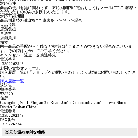
対応条件
商品の使用有無に関わらず、対応期間内に電話もしくはメールにてご連絡い
ただいたもののみ原則対応いたします。
対応可能期間
商品到着後2日以内にご連絡をいただいた場合
返品送料
店舗負担
再送料
店舗負担
備考
同一商品の手配が不可能など交換に応じることができない場合がございま
す。その際は返金にてご了承ください。
キャンセル・返金・交換連絡先
電話番号
13392262343
お問い合わせフォーム
購入履歴一覧の「ショップヘの問い合わせ」より店舗にお問い合わせくださ
い。
購入履歴一覧
返送先
郵便番号
528329
住所
GuangdongNo. 1, Ying'an 3rd Road, Jun'an Community, Jun'an Town, Shunde
District Foshan China
電話番号
13392262343
FAX番号
13392262343
楽天市場の便利な機能