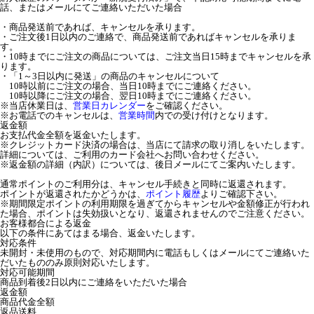
話、またはメールにてご連絡いただいた場合
・商品発送前であれば、キャンセルを承ります。
・ご注文後1日以内のご連絡で、商品発送前であればキャンセルを承りま
す。
・10時までにご注文の商品については、ご注文当日15時までキャンセルを承
ります。
・「1～3日以内に発送」の商品のキャンセルについて
10時以前にご注文の場合、当日10時までにご連絡ください。
10時以降にご注文の場合、翌日10時までにご連絡ください。
※当店休業日は、
営業日カレンダー
をご確認ください。
※お電話でのキャンセルは、
営業時間
内での受け付けとなります。
返金額
お支払代金全額を返金いたします。
※クレジットカード決済の場合は、当店にて請求の取り消しをいたします。
詳細については、ご利用のカード会社へお問い合わせください。
※返金額の詳細（内訳）については、後日メールにてご案内いたします。
通常ポイントのご利用分は、キャンセル手続きと同時に返還されます。
ポイントが返還されたかどうかは、
ポイント履歴
よりご確認下さい。
※期間限定ポイントの利用期限を過ぎてからキャンセルや金額修正が行われ
た場合、ポイントは失効扱いとなり、返還されませんのでご注意ください。
お客様都合による返金
以下の条件にあてはまる場合、返金いたします。
対応条件
未開封・未使用のもので、対応期間内に電話もしくはメールにてご連絡いた
だいたもののみ原則対応いたします。
対応可能期間
商品到着後2日以内にご連絡をいただいた場合
返金額
商品代金全額
返品送料