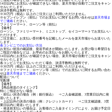
14日以内にお支払いが確認できない場合、楽天市場が自動でご注文をキャン
セルいたします。
決済手数料は無料です。
※30万円（税込）以上のご注文にはご利用いただけません。
※セブンイレブン（前払）でのお支払いに関するお問い合わせは
楽天市場ま
でご連絡
ください。
ファミリーマート、ローソン等（前払）
【備考】
ローソン、ファミリーマート、ミニストップ、セイコーマートでお支払いい
ただけます。
ご注文後に、お支払い受付番号を記載したメールを楽天市場からお送りいた
します。
各コンビニでのお支払い方法
お支払い状況の確認後、発送手続きが開始いたします。お受け取り希望日を
ご指定の場合などは、お早めのお支払いをお願いいたします。
14日以内にお支払いが確認できない場合、楽天市場が自動でご注文をキャン
セルいたします。
各コンビニでお支払いいただく場合、決済手数料は無料です。
※30万円（税込）以上のご注文にはご利用いただけません。
※ファミリーマート、ローソン等（前払）でのお支払いに関するお問い合わ
せは
楽天市場までご連絡
ください。
配送について
宅配便
【備考】
【商品発送のタイミング】
特にご指定がない場合、
・前払い決済の場合（例：銀行振込） ⇒ご入金確認後、3営業日以内に発
送いたします。
・上記以外の決済の場合（例：クレジットカード） ⇒ご注文確認後、3営
業日以内に発送いたします。
・発送前支払いの場合は、お客様のご入金タイミングにより、お届け予定日
が前後することがございます。