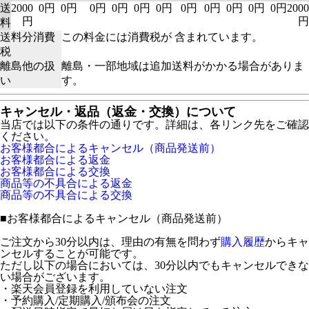
送
2000
0円
0円
0円
0円
0円
0円
0円
0円
0円
0円
0円
2000
円
円
料
送料分消費
この料金には消費税が 含まれています。
税
離島他の扱
離島・一部地域は追加送料がかかる場合がありま
い
す。
キャンセル・返品（返金・交換）について
当店では以下の条件の通りです。詳細は、各リンク先をご確認
ください。
お客様都合によるキャンセル（商品発送前）
お客様都合による返金
お客様都合による交換
商品等の不具合による返金
商品等の不具合による交換
■
お客様都合によるキャンセル（商品発送前）
ご注文から30分以内は、理由の有無を問わず
購入履歴
からキャ
ンセルすることが可能です。
ただし以下の場合においては、30分以内でもキャンセルできな
い場合がございます。
・楽天会員登録を利用していない注文
・予約購入/定期購入/頒布会の注文