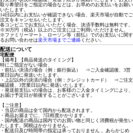
取り希望日をご指定の場合などは、お早めのお支払いをお願い
いたします。
14日以内にお支払いが確認できない場合、楽天市場が自動でご
注文をキャンセルいたします。
各コンビニでお支払いいただく場合、決済手数料は無料です。
※30万円（税込）以上のご注文にはご利用いただけません。
※ファミリーマート、ローソン等（前払）でのお支払いに関す
るお問い合わせは
楽天市場までご連絡
ください。
配送について
宅配便
【備考】【商品発送のタイミング】
特にご指定がない場合、
・前払い決済の場合（例：銀行振込） ⇒ご入金確認後、3営
業日以内に発送いたします。
・上記以外の決済の場合（例：クレジットカード） ⇒ご注文
確認後、3営業日以内に発送いたします。
・発送前支払いの場合は、お客様のご入金タイミングにより、
お届け予定日が前後することがございます。
【ご注意】
・当店の商品は全て国内から配送されます。
・商品お届までに、7日程度かかります。
・国内配送の商品は国内でのお買い物と同じく消費税が発生い
たします。関税はかかりません。
・配送日及び時間帯の指定は承っておりません 。あらかじめ