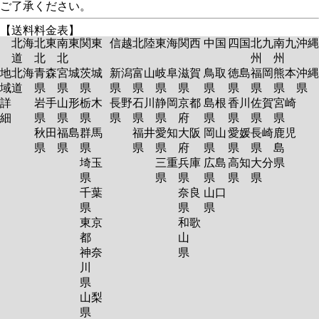
ご了承ください。
【送料料金表】
北海
北東
南東
関東
信越
北陸
東海
関西
中国
四国
北九
南九
沖縄
道
北
北
州
州
地
北海
青森
宮城
茨城
新潟
富山
岐阜
滋賀
鳥取
徳島
福岡
熊本
沖縄
域
道
県
県
県
県
県
県
県
県
県
県
県
県
詳
岩手
山形
栃木
長野
石川
静岡
京都
島根
香川
佐賀
宮崎
細
県
県
県
県
県
県
府
県
県
県
県
秋田
福島
群馬
福井
愛知
大阪
岡山
愛媛
長崎
鹿児
県
県
県
県
県
府
県
県
県
島
埼玉
三重
兵庫
広島
高知
大分
県
県
県
県
県
県
県
千葉
奈良
山口
県
県
県
東京
和歌
都
山
神奈
県
川
県
山梨
県