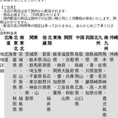
【ご注意】
・当店の商品は全て国内から配送されます。
・商品お届までに、7日程度かかります。
・国内配送の商品は国内でのお買い物と同じく消費税が発生いたします。関
税はかかりません。
・配送日及び時間帯の指定は承っておりません 。あらかじめご了承くださ
い。
送料料金表
北海
北
南
関東
信
北
東海
関西
中国
四国
北九
南
沖縄
道
東
東
越
陸
州
九
北
北
州
地
北海
青
宮
茨城県
新
富
岐阜
滋賀県
鳥取
徳島
福岡
熊
沖縄
域
道
森
城
・栃木県
潟
山
県
・京都
県 ・
県
県
本
県
詳
県
県
・群馬県
県
県
・静
府 ・
島根
・香
・佐
県
細
・
・
・埼玉県
・
・
岡県
大阪府
県 ・
川県
賀県
・
岩
山
・千葉県
長
石
・愛
・兵庫
岡山
・愛
・長
宮
手
形
・東京都
野
川
知県
県 ・
県 ・
媛県
崎県
崎
県
県
・神奈川
県
県
・三
奈良県
広島
・高
・大
県
・
・
県 ・山
・
重県
・和歌
県 ・
知県
分県
・
秋
福
梨県
福
山県
山口
鹿
田
島
井
県
児
県
県
県
島
県