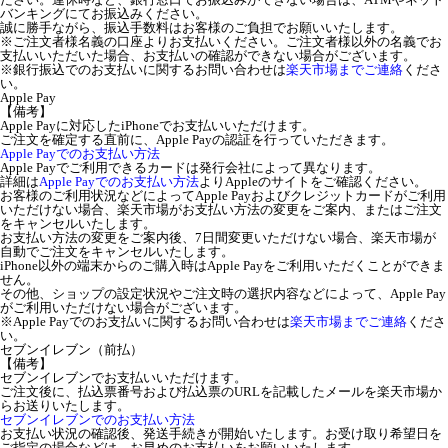
バンキングにてお振込みください。
誠に勝手ながら、振込手数料はお客様のご負担でお願いいたします。
※ご注文者様名義の口座よりお支払いください。ご注文者様以外の名義でお
支払いいただいた場合、お支払いの確認ができない場合がございます。
※銀行振込でのお支払いに関するお問い合わせは
楽天市場までご連絡
くださ
い。
Apple Pay
【備考】
Apple Payに対応したiPhoneでお支払いいただけます。
ご注文を確定する直前に、Apple Payの認証を行っていただきます。
Apple Payでのお支払い方法
Apple Payでご利用できるカードは発行会社によって異なります。
詳細は
Apple Payでのお支払い方法
よりAppleのサイトをご確認ください。
お客様のご利用状況などによってApple Payおよびクレジットカードがご利用
いただけない場合、楽天市場がお支払い方法の変更をご案内、またはご注文
をキャンセルいたします。
お支払い方法の変更をご案内後、7日間変更いただけない場合、楽天市場が
自動でご注文をキャンセルいたします。
iPhone以外の端末からのご購入時はApple Payをご利用いただくことができま
せん。
その他、ショップの設定状況やご注文時の選択内容などによって、Apple Pay
がご利用いただけない場合がございます。
※Apple Payでのお支払いに関するお問い合わせは
楽天市場までご連絡
くださ
い。
セブンイレブン（前払）
【備考】
セブンイレブンでお支払いいただけます。
ご注文後に、払込票番号および払込票のURLを記載したメールを楽天市場か
らお送りいたします。
セブンイレブンでのお支払い方法
お支払い状況の確認後、発送手続きが開始いたします。お受け取り希望日を
ご指定の場合などは、お早めのお支払いをお願いいたします。