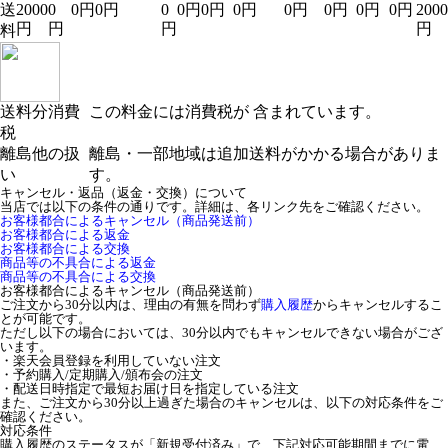
送
2000
0
0円
0円
0
0円
0円
0円
0円
0円
0円
0円
2000
円
円
円
円
料
送料分消費
この料金には消費税が 含まれています。
税
離島他の扱
離島・一部地域は追加送料がかかる場合がありま
い
す。
キャンセル・返品（返金・交換）について
当店では以下の条件の通りです。詳細は、各リンク先をご確認ください。
お客様都合によるキャンセル（商品発送前）
お客様都合による返金
お客様都合による交換
商品等の不具合による返金
商品等の不具合による交換
お客様都合によるキャンセル（商品発送前）
ご注文から30分以内は、理由の有無を問わず
購入履歴
からキャンセルするこ
とが可能です。
ただし以下の場合においては、30分以内でもキャンセルできない場合がござ
います。
・楽天会員登録を利用していない注文
・予約購入/定期購入/頒布会の注文
・配送日時指定で最短お届け日を指定している注文
また、ご注文から30分以上過ぎた場合のキャンセルは、以下の対応条件をご
確認ください。
対応条件
購入履歴のステータスが「新規受付済み」で、下記対応可能期間までに電