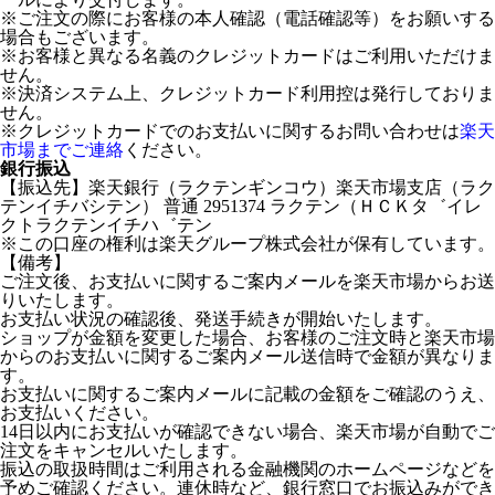
※ご注文の際にお客様の本人確認（電話確認等）をお願いする
場合もございます。
※お客様と異なる名義のクレジットカードはご利用いただけま
せん。
※決済システム上、クレジットカード利用控は発行しておりま
せん。
※クレジットカードでのお支払いに関するお問い合わせは
楽天
市場までご連絡
ください。
銀行振込
【振込先】楽天銀行（ラクテンギンコウ）楽天市場支店（ラク
テンイチバシテン） 普通 2951374 ラクテン（ＨＣＫタ゛イレ
クトラクテンイチハ゛テン
※この口座の権利は楽天グループ株式会社が保有しています。
【備考】
ご注文後、お支払いに関するご案内メールを楽天市場からお送
りいたします。
お支払い状況の確認後、発送手続きが開始いたします。
ショップが金額を変更した場合、お客様のご注文時と楽天市場
からのお支払いに関するご案内メール送信時で金額が異なりま
す。
お支払いに関するご案内メールに記載の金額をご確認のうえ、
お支払いください。
14日以内にお支払いが確認できない場合、楽天市場が自動でご
注文をキャンセルいたします。
振込の取扱時間はご利用される金融機関のホームページなどを
予めご確認ください。連休時など、銀行窓口でお振込みができ