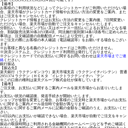
【備考】
お客様のご利用状況などによってクレジットカードがご利用いただけない場
合、楽天市場がクレジットカード情報やお支払い方法の変更をご案内、また
はご注文をキャンセルいたします。
クレジットカード情報またはお支払い方法の変更をご案内後、7日間変更い
ただけない場合、楽天市場が自動でご注文をキャンセルいたします。
分割払い、リボルビング払い又はボーナス一括払いによるお支払いとなる場
合、割賦販売法第30条2の3第4項、同法施行規則第54条1項各号に定められた
事項は、注文確認後の自動配信メールにより交付します。
※ご注文の際にお客様の本人確認（電話確認等）をお願いする場合もござい
ます。
※お客様と異なる名義のクレジットカードはご利用いただけません。
※決済システム上、クレジットカード利用控は発行しておりません。
※クレジットカードでのお支払いに関するお問い合わせは
楽天市場までご連
絡
ください。
銀行振込
【振込先】
楽天銀行（ラクテンギンコウ）楽天市場支店（ラクテンイチバシテン） 普通
2951374 ラクテン（ＨＣＫタ゛イレクトラクテンイチハ゛テン
※この口座の権利は楽天グループ株式会社が保有しています。
【備考】
ご注文後、お支払いに関するご案内メールを楽天市場からお送りいたしま
す。
お支払い状況の確認後、発送手続きが開始いたします。
ショップが金額を変更した場合、お客様のご注文時と楽天市場からのお支払
いに関するご案内メール送信時で金額が異なります。
お支払いに関するご案内メールに記載の金額をご確認のうえ、お支払いくだ
さい。
14日以内にお支払いが確認できない場合、楽天市場が自動でご注文をキャン
セルいたします。
振込の取扱時間はご利用される金融機関のホームページなどを予めご確認く
ださい。連休時など、銀行窓口でお振込みができない場合は、ATMやネット