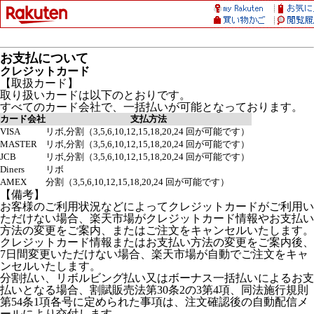
お支払について
クレジットカード
【取扱カード】
取り扱いカードは以下のとおりです。
すべてのカード会社で、一括払いが可能となっております。
カード会社
支払方法
VISA
リボ,分割（3,5,6,10,12,15,18,20,24 回が可能です）
MASTER
リボ,分割（3,5,6,10,12,15,18,20,24 回が可能です）
JCB
リボ,分割（3,5,6,10,12,15,18,20,24 回が可能です）
Diners
リボ
AMEX
分割（3,5,6,10,12,15,18,20,24 回が可能です）
【備考】
お客様のご利用状況などによってクレジットカードがご利用い
ただけない場合、楽天市場がクレジットカード情報やお支払い
方法の変更をご案内、またはご注文をキャンセルいたします。
クレジットカード情報またはお支払い方法の変更をご案内後、
7日間変更いただけない場合、楽天市場が自動でご注文をキャ
ンセルいたします。
分割払い、リボルビング払い又はボーナス一括払いによるお支
払いとなる場合、割賦販売法第30条2の3第4項、同法施行規則
第54条1項各号に定められた事項は、注文確認後の自動配信メ
ールにより交付します。