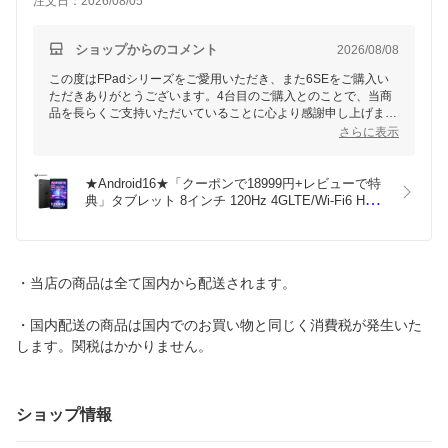
注文日：2026/08/05
ショップからのコメント
2026/08/08
この度はFPadシリーズをご愛用いただき、また6SEをご購入い
ただきありがとうございます。4台目のご購入とのことで、当商
品を長らくご支持いただいていることに心より感謝申し上げま
す。
さらに表示
動作についてご満足いただけたとのことで、大変嬉しく思いま
す。一方で、画面がやや暗いと感じられた件について、ご不便を
★Android16★「クーポンで18999円+レビューで特
おかけいたしました。お手数ですが、ディスプレイ設定の「明る
典」タブレット 8インチ 120Hz 4GLTE/Wi-Fi6 Helio 
さ」を調整していただくと、さらに快適にお使いいただけるかも
G100 24GB+128GB+1TB拡張 タブレットpc SIMフ
しれません。また、環境によっては自動調整機能をオフにするこ
リー  5500mAh Widevine L1対応 無線投影 顔認識 
とで改善する場合もございます。ぜひ一度お試しください。
8MP/16MP力メラ GPS デュアルスピーカー 薄型軽
量 タブレット本体
これからもFPad製品がお客様の生活をさらに快適にするお手伝
・当店の商品は全て国内から配送されます。
いができるよう努めてまいります。引き続きよろしくお願いいた
します。
・国内配送の商品は国内でのお買い物と同じく消費税が発生いた
します。関税はかかりません。
ショップ情報