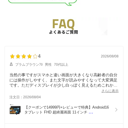
4
2026/08/08
プラムブラウン70
男性
70代以上
当然の事ですがスマホと違い画面が大きくなり高齢者の自分
には操作がしやすく、また文字が読みやすくなって大変満足
です。ただディスプレイが少し白っぽく見えるためこれから
色調調整などトライしてみます。
さらに表示
注文日：2026/08/04
【クーポンで14999円+レビューで特典】Android16 
タブレット FHD 超綺麗画面 11インチ 
20GB+128GB 1920*1200解像度 8000mAh WIFIモデ
ル T615 8コアCPU PC Widevine L1対応 アンドロイ
ド バッテリー GPS GMS OTG 顔認証 高速動作 タ