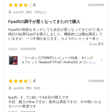
ブレット android
4
2026/08/08
nobuT05
男性
70代以上
Fpad5の調子が悪くなってきたので購入
Fpad5の画面をタッチしても反応が悪くなってきたので,色々
検討の結果Fpad7を購入しました。機能的には概ね満足して
いますが、一つ不満があります。カメラのシャッター音とピ
ントを合わせるために画面にタッチした時に大きな音が出る
さらに表示
ことです。これでは人前では使えないと思います。レビュー
注文日：2026/04/28
には書かれていないようなので、私だけなのでしょうか。お
問い合わせにも書いたのですが回答はありませんでした。
「クーポンで27999円+レビューで特典」 8インチ 
タブレット Headwolf FPad7 Android15 タブレット 
MT8791T 16GB+256GB 2.5Kディスプレイ 
2560*1600解像度 Widevine L1対応 4G通信 SIMフリ
ー  6500mAh 急速充電 GPS機能 6軸ジャイロ GMS 
顔認識 タブレット 本体
4
2026/08/08
oku0506
男性
50代
fpad5，6，7に続いて4台目の購入です
今回、購入の6seですが、動作は満足ですが、やや暗いかも
カーバー希望です