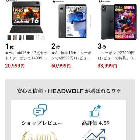
1
2
3
位
位
位
★Android16★「7点セッ
★Android16★「クーポ
「クーポンで27999円
ト！クーポンで14999円
ンで49999円+レビュー
+レビューで特典」 8イ
+レビューで特典」FHD
で特典」Headwolf Titan
ンチ タブレット Headwo
20,999
60,999
33,999
円
円
円
タブレット 10インチ 20
1 タブレット 8.8インチ
lf FPad7 Android15 タブ
GB+128GB 1920*1200 T
MTK8300 Wi-Fi6E 4GLT
レットpc MT8791T 16G
606 8コアCPU 6000mA
E GPS simフリー タブレ
B+256GB 2.5Kディスプ
hバッテリー 2.4/5GHz W
ットpc 144Hz 24GB+25
レイ 2560*1600解像度
i-Fiモデル Widevine L1対
6GB+2TB WidevineL1 2.
Widevine L1対応 4G通信
応 GPS機能 Type-C充電
5K 6軸ジャイロ 光センサ
SIMフリー 6500mAh 急
GMS認証 タブレットPC
ー LPDDR5X UFS4.0 72
速充電 GPS機能 6軸ジャ
本体 BT5.0 顔認識+ワイ
00mAh デュアルスピー
イロ GMS 顔認識 タブレ
ヤレス投影
カー
ット 本体