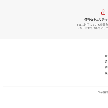
情報セキュリティ
SSLに対応している楽天
トカード番号は暗号化し
会
買
閲
購
企業情