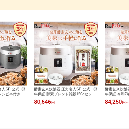
人SP 公式《3
酵素玄米炊飯器 圧力名人SP 公式 《3
酵素玄米炊飯器
シピ本付き》 |
年保証 酵素ブレンド雑穀150gセッ
年保証 令和7
酵素玄米 発芽玄
ト》 | 炊飯器 酵素玄米 発芽酵素玄米
カリ玄米3kgセ
80,646
84,250
円
円
～
米炊飯器 圧力調
発芽玄米 玄米 圧力名人 玄米炊飯器
米 発芽酵素玄
ワイト グレー 6
圧力調理 低温調理 あま酒 ホワイト
圧力調理 低温
お手入れ簡単 【酵
グレー 6合 CUCKOO 非IH お手入れ簡
グレー 6合 C
しく炊ける】
単 【酵素玄米も白米も美味しく炊け
単【酵素玄米
る】
る】