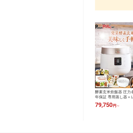
酵素玄米炊飯器 圧力名
年保証 専用蒸し器＋レ
炊飯器 酵素玄米 発芽
79,750
円
～
米 玄米 圧力名人 玄
理 低温調理 あま酒 ホ
合 CUCKOO 非IH 
素玄米も白米も美味