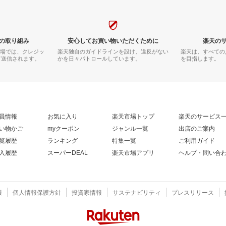
の取り組み
安心してお買い物いただくために
楽天の
市場では、クレジッ
楽天独自のガイドラインを設け、違反がない
楽天は、すべての
て送信されます。
かを日々パトロールしています。
を目指します。
員情報
お気に入り
楽天市場トップ
楽天のサービス
い物かご
myクーポン
ジャンル一覧
出店のご案内
覧履歴
ランキング
特集一覧
ご利用ガイド
入履歴
スーパーDEAL
楽天市場アプリ
ヘルプ・問い合
報
個人情報保護方針
投資家情報
サステナビリティ
プレスリリース