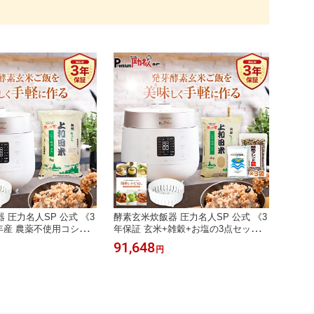
 圧力名人SP 公式 《3
酵素玄米炊飯器 圧力名人SP 公式 《3
年産 農薬不使用コシヒ
年保証 玄米+雑穀+お塩の3点セット》
ット》 | 炊飯器 酵素玄
| 炊飯器 酵素玄米 発芽酵素玄米 発芽
91,648
円
米 発芽玄米 圧力名人
玄米 玄米 圧力名人 圧力調理 低温調
調理 あま酒 ホワイト
理 あま酒 ホワイト グレー 6合 CUCK
UCKOO 非IH お手入れ簡
OO 非IH おしゃれ お手入れ簡単 【届
も白米も美味しく炊け
いたら発芽酵素玄米がすぐに作れ
る！】