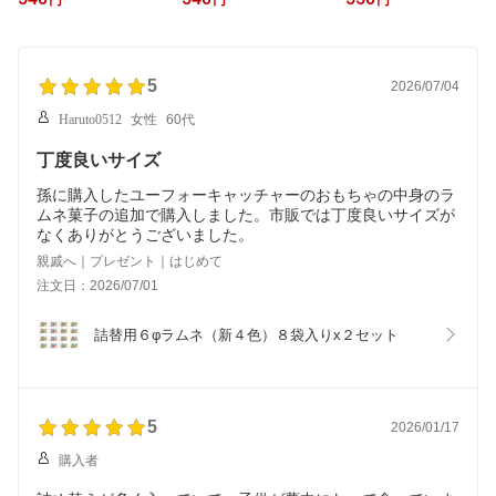
円
円
円
5
2026/07/04
Haruto0512
女性
60代
丁度良いサイズ
孫に購入したユーフォーキャッチャーのおもちゃの中身のラ
ムネ菓子の追加で購入しました。市販では丁度良いサイズが
なくありがとうございました。
親戚へ｜プレゼント｜はじめて
注文日：2026/07/01
詰替用６φラムネ（新４色）８袋入りx２セット
5
2026/01/17
購入者