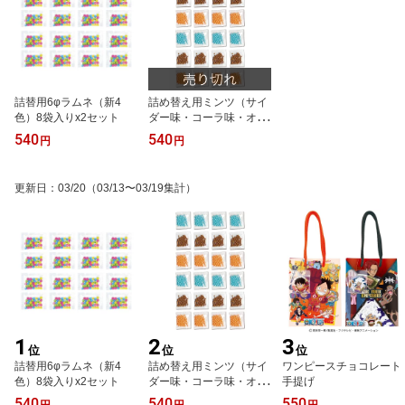
詰替用6φラムネ（新4
詰め替え用ミンツ（サイ
色）8袋入りx2セット
ダー味・コーラ味・オレ
ンジ味）12袋x2セット
540
540
円
円
更新日
：
03/20
（03/13〜03/19集計）
1
2
3
位
位
位
詰替用6φラムネ（新4
詰め替え用ミンツ（サイ
ワンピースチョコレート
色）8袋入りx2セット
ダー味・コーラ味・オレ
手提げ
ンジ味）12袋x2セット
540
540
550