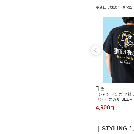
更新日
：
08/07
（07/31
15
1
位
位
Tシャツ
デニムジャケット メンズ 黒 日本製
Tシャツ メンズ 半袖 7
ス バッ
アメカジ TROPHY CLOTHING × HEA
リント スカル BEER
ヴィンテー
TH M-XL
EATH S-2XL
39,990
4,900
円
円
-2XL
｜STYLING