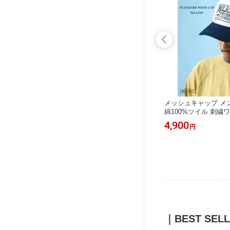
プリント
Tシャツ メンズ 半袖 7.4oz バックプ
メッシュキャップ メン
サイズ 厚
リント 柄 丸胴 アメカジ HEATH S-2X
綿100%ツイル 刺繍ワ
L
ATH フリーサイズ
4,900
4,900
円
円
｜BEST SEL