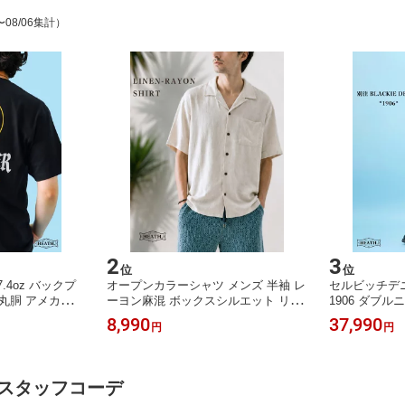
〜08/06集計）
2
3
位
位
.4oz バックプ
オープンカラーシャツ メンズ 半袖 レ
セルビッチデニ
 丸胴 アメカジ H
ーヨン麻混 ボックスシルエット リゾ
1906 ダブルニ
ート BLUEPORT M-XL
LOTHING 30-
8,990
37,990
円
円
 / スタッフコーデ