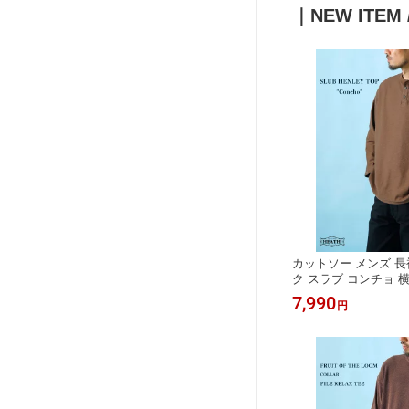
｜NEW ITEM 
カットソー メンズ 長
ク スラブ コンチョ 横浜
L
7,990
円