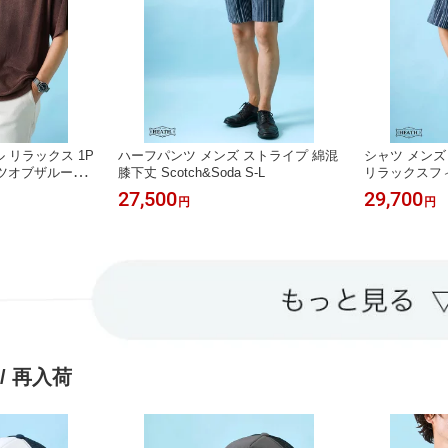
 リラックス 1P
ハーフパンツ メンズ ストライプ 綿混
シャツ メンズ
ルーツオブザルーム
膝下丈 Scotch&Soda S-L
リラックスフィット
L
27,500
29,700
円
円
 / 再入荷