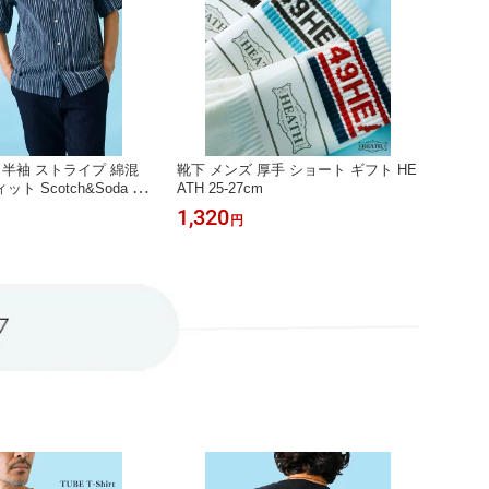
 半袖 ストライプ 綿混
靴下 メンズ 厚手 ショート ギフト HE
 Scotch&Soda S-
ATH 25-27cm
1,320
円