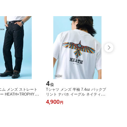
4
5
位
位
ム メンズ ストレート
Tシャツ メンズ 半袖 7.4oz バックプ
ポロシ
ー HEATH×TROPHY C
リント ナバホ イーグル ネイティブ
水 速
38
丸胴 アメカジ HEATH S-2XL
オフィ
4,900
7,99
円
アメカジ
ing掲
ルーポー