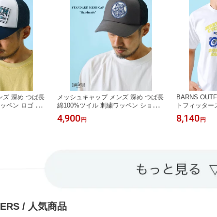
ズ 深め つば長
メッシュキャップ メンズ 深め つば長
BARNS OUT
ッペン ロゴ HE
綿100%ツイル 刺繍ワッペン ショッ
トフィッターズ 
プロゴ BLUE PORT フリーサイズ
ンズ カットソ
4,900
8,140
円
円
L XL
LERS / 人気商品