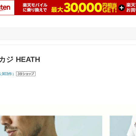
ジ HEATH
4,903
件）