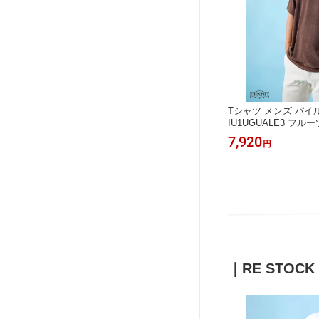
Tシャツ メンズ パイル
IU1UGUALE3 フ
M-L
7,920
円
｜RE STOCK