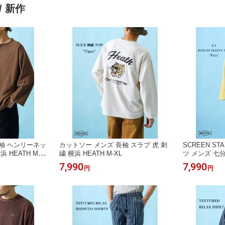
/ 新作
袖 ヘンリーネッ
カットソー メンズ 長袖 スラブ 虎 刺
SCREEN S
 HEATH M-X
繍 横浜 HEATH M-XL
ツ メンズ 七
ント 綿100% H
7,990
7,990
円
円