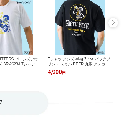
FITTERS バーンズアウ
Tシャツ メンズ 半袖 7.4oz バックプ
Tシャツ
BR-26234 Tシャツ メ
リント スカル BEER 丸胴 アメカジ H
リント
ー 半袖 ヴィンテージ M
EATH S-2XL
ジ HEA
4,900
4,90
円