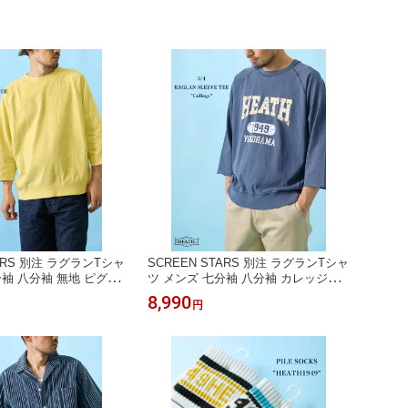
TARS 別注 ラグランTシャ
SCREEN STARS 別注 ラグランTシャ
分袖 八分袖 無地 ピグメ
ツ メンズ 七分袖 八分袖 カレッジロ
EATH M-XL
ゴ ピグメント 綿100% M-XL
8,990
円