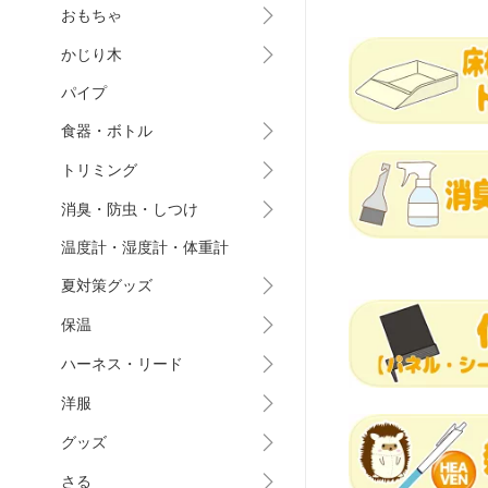
おもちゃ
かじり木
パイプ
食器・ボトル
トリミング
消臭・防虫・しつけ
温度計・湿度計・体重計
夏対策グッズ
保温
ハーネス・リード
洋服
グッズ
さる