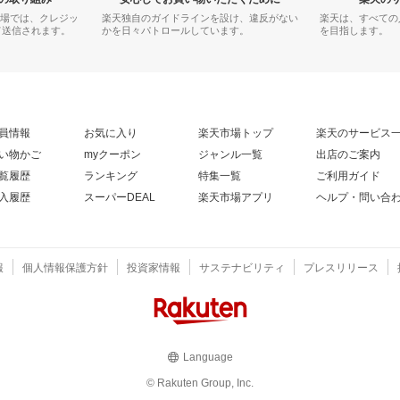
市場では、クレジッ
楽天独自のガイドラインを設け、違反がない
楽天は、すべての
て送信されます。
かを日々パトロールしています。
を目指します。
員情報
お気に入り
楽天市場トップ
楽天のサービス
い物かご
myクーポン
ジャンル一覧
出店のご案内
覧履歴
ランキング
特集一覧
ご利用ガイド
入履歴
スーパーDEAL
楽天市場アプリ
ヘルプ・問い合
報
個人情報保護方針
投資家情報
サステナビリティ
プレスリリース
Language
© Rakuten Group, Inc.