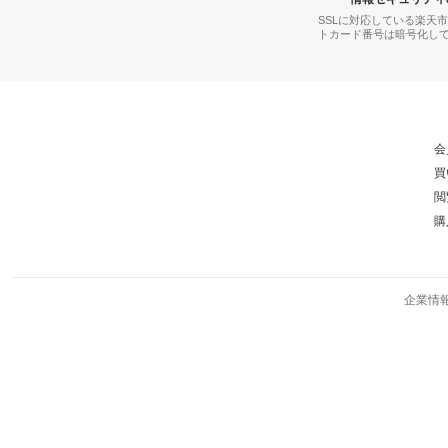
SSLに対応している楽天
トカード番号は暗号化し
会
買
閲
購
企業情