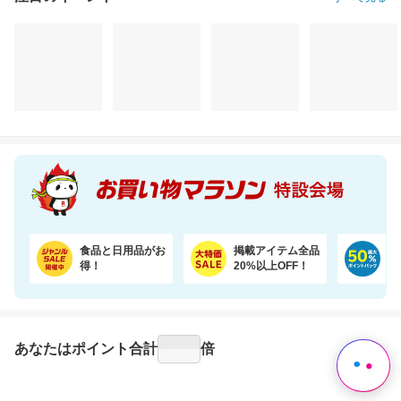
食品と日用品がお
掲載アイテム全品
日
得！
20%以上OFF！
ポ
あなたはポイント
合計
倍