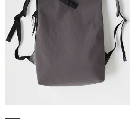
─────