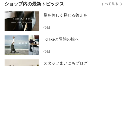
ショップ内の最新トピックス
すべて見る
足を美しく見せる答えを
今日
I'd likeと冒険の旅へ
今日
スタッフまいにちブログ
1日前
【EPICROBE エピクローブ】8月｜今月のオ
ススメ簡単レシピ
1日前
このトピックを書いたショップ