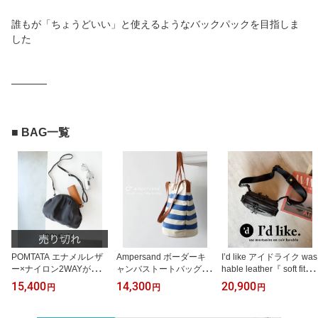
誰もが「ちょうどいい」と使えるようなバックパックを目指しま
した
─────
■ BAG一覧
POMTATA エナメルレザ
Ampersand ボーダーキ
I’d like アイドライク was
ー×ナイロン2WAYがま口
ャンバストートバッグ 帆
hable leather『 soft fit ba
ポシェット ショルダーバ
布 ショルダー オールシ
g 』日本製 牛革 3WAY 2
15,400
14,300
20,900
円
円
円
ッグ クラッチ ブラック
ーズン 別注 ショルダー
WAY ソフトレザー ボデ
弱撥水 ポンタタ レディ
肩掛け ナチュラル ブル
ィバッグ ポシェット W
ースバッグ SOVA CLAS
ー er26-s82h アンパサン
ファスナー ブラック ア