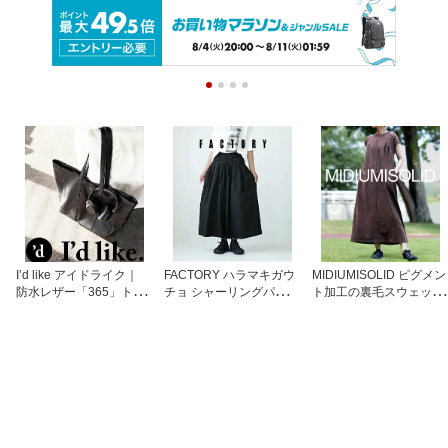
P SHOLDER 121-5321
ド bordercanvasshoulde
ンパサンド 軽量 撥水 男
【送料無料】
rtotebag【送料無料】
女兼用 メンズ レディー
ス【送料無料】
I’d like アイドライク｜
FACTORY ハラマキガウ
MIDIUMISOLID ピグメン
防水レザー「365」トー
チョ シャーリングパンツ
ト加工の裏毛スウェット
トバッグ 男女兼用 ユニ
アイリッシュリネン ワイ
ワンピース 裏毛素材 ピ
セックス ショルダーバッ
ドパンツ 総ゴム 麻100％
グメント染 レディース
グ お仕事バッグ マザー
日本製 スミクロ ブラッ
柿渋ブラウン ロングワン
ズバッグ 出張バッグ ア
ク レディース ファクト
ピース ミディウミソリッ
ウトドアバッグ オールシ
リー【送料無料】
ド 3-152180【送料無
ーズン 防水レザー ウォ
料】
ータープルーフレザー ブ
ラックバッグ アンパサン
ド【送料無料】