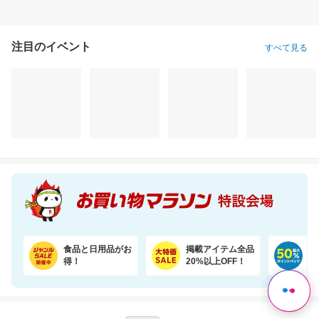
注目のイベント
すべて見る
食品と日用品がお
掲載アイテム全品
日
得！
20%以上OFF！
ポ