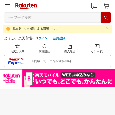
熊本県での地震による影響について
ようこそ 楽天市場へ
ログイン
会員登録
お気に入り
閲覧履歴
購入履歴
myクーポン
1,980円以上で日用品が送料無料