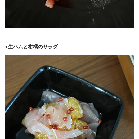
●生ハムと柑橘のサラダ