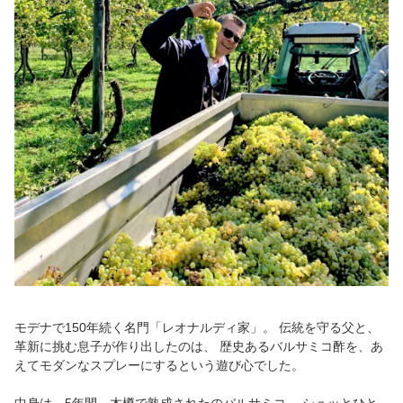
モデナで150年続く名門「レオナルディ家」。 伝統を守る父と、
革新に挑む息子が作り出したのは、 歴史あるバルサミコ酢を、あ
えてモダンなスプレーにするという遊び心でした。
中身は、5年間、木樽で熟成されたのバルサミコ。 シュッとひと