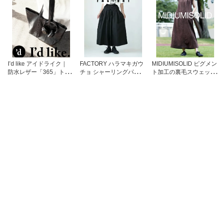
I’d like アイドライク｜
FACTORY ハラマキガウ
MIDIUMISOLID ピグメン
防水レザー「365」トー
チョ シャーリングパンツ
ト加工の裏毛スウェット
トバッグ 男女兼用 ユニ
アイリッシュリネン ワイ
ワンピース 裏毛素材 ピ
セックス ショルダーバッ
ドパンツ 総ゴム 麻100％
グメント染 レディース
グ お仕事バッグ マザー
日本製 スミクロ ブラッ
柿渋ブラウン ロングワン
ズバッグ 出張バッグ ア
ク レディース ファクト
ピース ミディウミソリッ
ウトドアバッグ オールシ
リー【送料無料】
ド 3-152180【送料無
ーズン 防水レザー ウォ
料】
ータープルーフレザー ブ
ラックバッグ アンパサン
ド【送料無料】