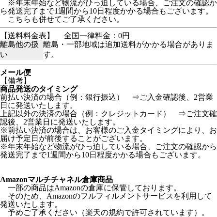
※年末年始など物流がひっ迫している場合、ご注文の確認か
ら発送完了まで1週間から10日程度かかる場合もございます。
こちらも併せてご了承ください。
【送料料金表】
全国一律料金：0円
離島他の扱
離島・一部地域は追加送料がかかる場合がありま
い
す。
メール便
【備考】
商品発送のタイミング
前払い決済の場合（例：銀行振込） ⇒ご入金確認後、2営業
日に発送いたします。
上記以外の決済の場合（例：クレジットカード） ⇒ご注文確
認後、2営業日に発送いたします。
※前払い決済の場合は、お客様のご入金タイミングにより、お
届け予定日が前後することがございます。
※年末年始など物流がひっ迫している場合、ご注文の確認から
発送完了まで1週間から10日程度かかる場合もございます。
Amazonマルチチャネル倉庫商品
一部の商品はAmazonの倉庫に保管しております。
そのため、Amazonのフルフィルメントサービスを利用して
発送いたします。
予めご了承ください（楽天の規約で許可されています）。