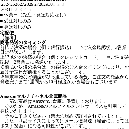
23
24
25
26
27
28
29
27
28
29
30
1
2
3
30
31
1
2
3
4
5
■
休業日（受注・発送対応なし）
■
受注対応のみ
■
発送対応のみ
宅配便
【備考】
商品発送のタイミング
前払い決済の場合（例：銀行振込） ⇒ご入金確認後、2営業
日に発送いたします。
上記以外の決済の場合（例：クレジットカード） ⇒ご注文確
認後、2営業日に発送いたします。
※前払い決済の場合は、お客様のご入金タイミングにより、お
届け予定日が前後することがございます。
※年末年始など物流がひっ迫している場合、ご注文の確認から
発送完了まで1週間から10日程度かかる場合もございます。
Amazonマルチチャネル倉庫商品
一部の商品はAmazonの倉庫に保管しております。
そのため、Amazonのフルフィルメントサービスを利用して
発送いたします。
予めご了承ください（楽天の規約で許可されています）。
また、商品サイズによってはメール便発送（場合によっては
ポスト投函）になる可能性がございます。