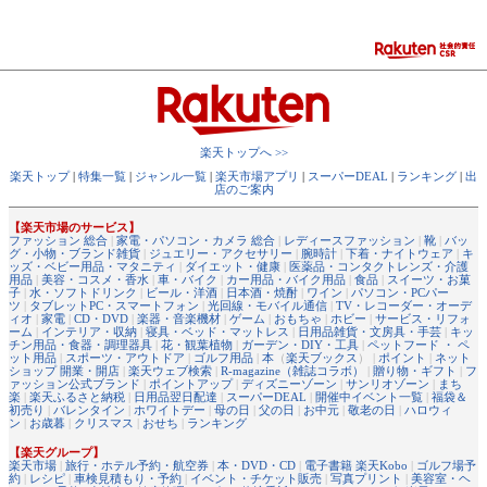
楽天トップへ >>
楽天トップ
|
特集一覧
|
ジャンル一覧
|
楽天市場アプリ
|
スーパーDEAL
|
ランキング
|
出
店のご案内
【楽天市場のサービス】
ファッション 総合
|
家電・パソコン・カメラ 総合
|
レディースファッション
|
靴
|
バッ
グ・小物・ブランド雑貨
|
ジュエリー・アクセサリー
|
腕時計
|
下着・ナイトウェア
|
キ
ッズ・ベビー用品・マタニティ
|
ダイエット・健康
|
医薬品・コンタクトレンズ・介護
用品
|
美容・コスメ・香水
|
車・バイク
|
カー用品・バイク用品
|
食品
|
スイーツ・お菓
子
|
水・ソフトドリンク
|
ビール・洋酒
|
日本酒・焼酎
|
ワイン
|
パソコン・PCパー
ツ
|
タブレットPC・スマートフォン
|
光回線・モバイル通信
|
TV・レコーダー・オーデ
ィオ
|
家電
|
CD・DVD
|
楽器・音楽機材
|
ゲーム
|
おもちゃ
|
ホビー
|
サービス・リフォ
ーム
|
インテリア・収納
|
寝具・ベッド・マットレス
|
日用品雑貨・文房具・手芸
|
キッ
チン用品・食器・調理器具
|
花・観葉植物
|
ガーデン・DIY・工具
|
ペットフード ・ ペ
ット用品
|
スポーツ・アウトドア
|
ゴルフ用品
|
本
（
楽天ブックス
） |
ポイント
|
ネット
ショップ 開業・開店
|
楽天ウェブ検索
|
R-magazine（雑誌コラボ）
|
贈り物・ギフト
|
フ
ァッション公式ブランド
|
ポイントアップ
|
ディズニーゾーン
|
サンリオゾーン
|
まち
楽
|
楽天ふるさと納税
|
日用品翌日配達
|
スーパーDEAL
|
開催中イベント一覧
|
福袋＆
初売り
|
バレンタイン
|
ホワイトデー
|
母の日
|
父の日
|
お中元
|
敬老の日
|
ハロウィ
ン
|
お歳暮
|
クリスマス
|
おせち
|
ランキング
【楽天グループ】
楽天市場
|
旅行・ホテル予約・航空券
|
本・DVD・CD
|
電子書籍 楽天Kobo
|
ゴルフ場予
約
|
レシピ
|
車検見積もり・予約
|
イベント・チケット販売
|
写真プリント
|
美容室・ヘ