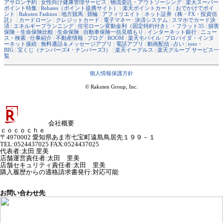
アサロン予約
|
女性向け健康管理サービス
|
物流委託・アウトソーシング
|
楽天スーパー
ポイント特集
|
Rebates（ポイント提携サイト）
|
楽天ポイントカード
|
おでかけでポイ
ント
|
Rakuten Fashion
|
地方競馬
|
競輪
|
アフィリエイト
|
ネット証券（株・FX・投資信
託）
|
カードローン
|
クレジットカード
|
電子マネー
|
決済システム
|
スマホでカード決
済
|
エネルギープランニング
|
住宅ローン変動金利（固定特約付き）・フラット35
|
損害
保険・生命保険比較
|
生命保険
|
自動車保険一括見積もり
|
インターネット銀行
|
ニュー
ス・検索
|
仕事紹介
|
不動産情報
|
ブログ
|
ROOM
|
楽天モバイル
|
プロバイダ・インタ
ーネット接続
|
無料通話＆メッセージアプリ
|
電話アプリ
|
動画配信
|
占い
|
toto・
BIG
|
宝くじ（ナンバーズ4・ナンバーズ3）
|
楽天イーグルス
|
楽天グループ サービス一
覧
個人情報保護方針
© Rakuten Group, Inc.
会社概要
ｃｏｃｏｃｈｅ
〒4970002 愛知県あま市七宝町遠島鳥居先１９９－１
TEL:0524437025 FAX:0524437025
代表者
:
太田 里美
店舗運営責任者
:
太田 里美
店舗セキュリティ責任者
:
太田 里美
購入履歴からの適格請求書発行:対応可能
お問い合わせ先