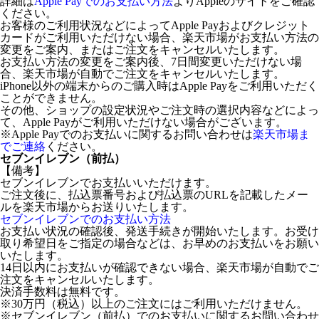
詳細は
Apple Payでのお支払い方法
よりAppleのサイトをご確認
ください。
お客様のご利用状況などによってApple Payおよびクレジット
カードがご利用いただけない場合、楽天市場がお支払い方法の
変更をご案内、またはご注文をキャンセルいたします。
お支払い方法の変更をご案内後、7日間変更いただけない場
合、楽天市場が自動でご注文をキャンセルいたします。
iPhone以外の端末からのご購入時はApple Payをご利用いただく
ことができません。
その他、ショップの設定状況やご注文時の選択内容などによっ
て、Apple Payがご利用いただけない場合がございます。
※Apple Payでのお支払いに関するお問い合わせは
楽天市場ま
でご連絡
ください。
セブンイレブン（前払）
【備考】
セブンイレブンでお支払いいただけます。
ご注文後に、払込票番号および払込票のURLを記載したメー
ルを楽天市場からお送りいたします。
セブンイレブンでのお支払い方法
お支払い状況の確認後、発送手続きが開始いたします。お受け
取り希望日をご指定の場合などは、お早めのお支払いをお願い
いたします。
14日以内にお支払いが確認できない場合、楽天市場が自動でご
注文をキャンセルいたします。
決済手数料は無料です。
※30万円（税込）以上のご注文にはご利用いただけません。
※セブンイレブン（前払）でのお支払いに関するお問い合わせ