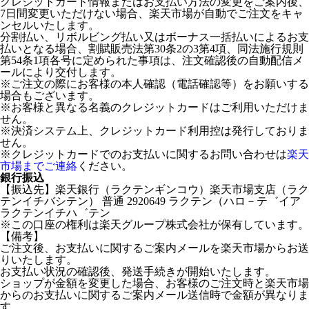
クレジットカード情報またはお支払い方法の変更をご案内後、
7日間変更いただけない場合、楽天市場が自動でご注文をキャ
ンセルいたします。
分割払い、リボルビング払い又はボーナス一括払いによるお支
払いとなる場合、割賦販売法第30条2の3第4項、同法施行規則
第54条1項各号に定められた事項は、注文確認後の自動配信メ
ールにより交付します。
※ご注文の際にお客様の本人確認（電話確認等）をお願いする
場合もございます。
※お客様と異なる名義のクレジットカードはご利用いただけま
せん。
※決済システム上、クレジットカード利用控は発行しておりま
せん。
※クレジットカードでのお支払いに関するお問い合わせは
楽天
市場までご連絡
ください。
銀行振込
【振込先】楽天銀行（ラクテンギンコウ）楽天市場支店（ラク
テンイチバシテン） 普通 2920649 ラクテン（ハロ－テ゛イア
ラクテンイチハ゛テン
※この口座の権利は楽天グループ株式会社が保有しています。
【備考】
ご注文後、お支払いに関するご案内メールを楽天市場からお送
りいたします。
お支払い状況の確認後、発送手続きが開始いたします。
ショップが金額を変更した場合、お客様のご注文時と楽天市場
からのお支払いに関するご案内メール送信時で金額が異なりま
す。