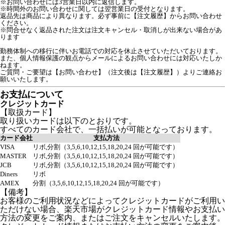
※お問い合わせには3営業日以内に返信します。
※時間外のお問い合わせに関しては翌営業日の受付となります。
返品先は商品により異なります。必ず事前に【注文履歴】からお問い合わせ
ください。

※問合せなく返品された注文は注文キャンセル・取消しが出来ない場合があ
ります

勤務体制への移行に伴いお電話での対応を休止させていただいております。

また、個人情報保護の観点からメールによるお問い合わせには対応いたしか
ねます。

ご質問・ご要望は【お問い合わせ】（注文後は【注文履歴】）よりご連絡お
お支払について
クレジットカード
【取扱カード】
取り扱いカードは以下のとおりです。
すべてのカード会社で、一括払いが可能となっております。
カード会社
支払方法
VISA
リボ,分割（3,5,6,10,12,15,18,20,24 回が可能です）
MASTER
リボ,分割（3,5,6,10,12,15,18,20,24 回が可能です）
JCB
リボ,分割（3,5,6,10,12,15,18,20,24 回が可能です）
Diners
リボ
AMEX
分割（3,5,6,10,12,15,18,20,24 回が可能です）
【備考】
お客様のご利用状況などによってクレジットカードがご利用い
ただけない場合、楽天市場がクレジットカード情報やお支払い
方法の変更をご案内、またはご注文をキャンセルいたします。