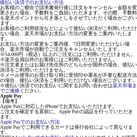
後払い決済でのお支払い方法
お客様のご都合で請求書発行後に注文をキャンセル・金額を変
更された場合、手数料をご負担いただきます。その際、手数料
を楽天ポイントから引き落としをさせていただく場合がござい
ます。
お客様のご利用状況などによって後払い決済がご利用いただけ
ない場合、楽天市場がお支払い方法の変更をご案内いたしま
す。
お支払い方法の変更をご案内後、7日間変更いただけない場
合、楽天市場が自動でご注文をキャンセルいたします。
※54,000円（税込）以上のご注文にはご利用いただけません。
※楽天会員以外のお客様にはご利用いただけません。
※注文者またはお届け先住所のどちらかが国外の場合、後払い
決済をご利用いただけません。
※メール便等のお受け取り時に受領印や署名が不要な配送方法
の場合、後払い決済をご利用いただけない場合がございます。
※後払い決済でのお支払いに関するお問い合わせは
楽天市場ま
でご連絡
ください。
Apple Pay
【備考】
Apple Payに対応したiPhoneでお支払いいただけます。
ご注文を確定する直前に、Apple Payの認証を行っていただき
ます。
Apple Payでのお支払い方法
Apple Payでご利用できるカードは発行会社によって異なりま
す。