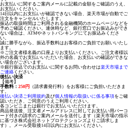
お支払いに関するご案内メールに記載の金額をご確認のうえ、
お支払いください。
14日以内にお支払いが確認できない場合、楽天市場が自動でご
注文をキャンセルいたします。
振込の取扱時間はご利用される金融機関のホームページなどを
予めご確認ください。連休時など、銀行窓口でお振込みができ
ない場合は、ATMやネットバンキングにてお振込みくださ
い。
誠に勝手ながら、振込手数料はお客様のご負担でお願いいたし
ます。
※ご注文者様名義の口座よりお支払いください。ご注文者様以
外の名義でお支払いいただいた場合、お支払いの確認ができな
い場合がございます。
※銀行振込でのお支払いに関するお問い合わせは
楽天市場まで
ご連絡
ください。
後払い決済
【備考】
手数料：
250円
（請求書発行料）をお客様にご負担いただきま
す。
後払い決済ご利用規約
及び
個人情報の取扱いに係る事項
をご確
認いただき、ご同意のうえご利用ください。
各コンビニまたは銀行でお支払いいただけます。
商品発送後、注文者メールアドレスに対してお支払い用バーコ
ード付きの請求のご案内メールを送付します（楽天市場の指示
に基づき株式会社ネットプロテクションズよりご請求しま
す）。メール受取後14日以内にお支払いください。