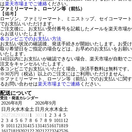
は
楽天市場までご連絡
ください。
ファミリーマート、ローソン等（前払）
【備考】
ローソン、ファミリーマート、ミニストップ、セイコーマート
でお支払いいただけます。
ご注文後に、お支払い受付番号を記載したメールを楽天市場か
らお送りいたします。
各コンビニでのお支払い方法
お支払い状況の確認後、発送手続きが開始いたします。お受け
取り希望日をご指定の場合などは、お早めのお支払いをお願い
いたします。
14日以内にお支払いが確認できない場合、楽天市場が自動でご
注文をキャンセルいたします。
各コンビニでお支払いいただく場合、決済手数料は無料です。
※30万円（税込）以上のご注文にはご利用いただけません。
※ファミリーマート、ローソン等（前払）でのお支払いに関す
るお問い合わせは
楽天市場までご連絡
ください。
配送について
受注・発送カレンダー
2026年8月
2026年9月
日
月
火
水
木
金
土
日
月
火
水
木
金
土
26
27
28
29
30
31
1
30
31
1
2
3
4
5
2
3
4
5
6
7
8
6
7
8
9
10
11
12
9
10
11
12
13
14
15
13
14
15
16
17
18
19
16
17
18
19
20
21
22
20
21
22
23
24
25
26