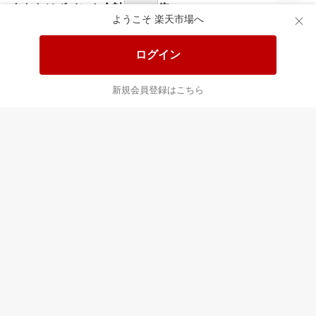
食品と日用品がお
掲載アイテム全品
日
得！
20%以上OFF！
ポ
ようこそ 楽天市場へ
ログイン
あなたはポイント
合計
倍
新規会員登録はこちら
最近チェックした商品
すべて見る