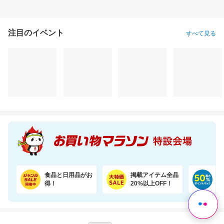
注目のイベント
すべて見る
20％オフ★ジメジメおでかけもさらっと快適なファンシート（保冷剤2個付き）
【誘因率97.9％】夏はダニのピーク！ダニ捕りラボで赤ちゃんも安心
9,980円
1,570円
3,
割引価格
割引価格
割引価格
7,984
1,000
3,485
円
円
円