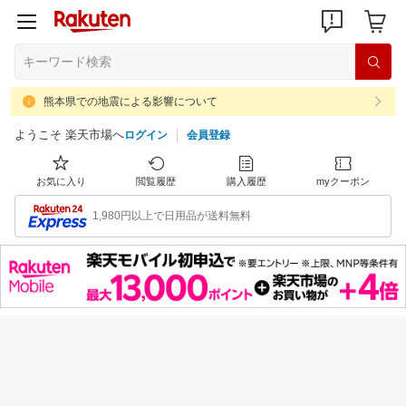
熊本県での地震による影響について
ようこそ 楽天市場へ
ログイン
会員登録
お気に入り
閲覧履歴
購入履歴
myクーポン
1,980円以上で日用品が送料無料