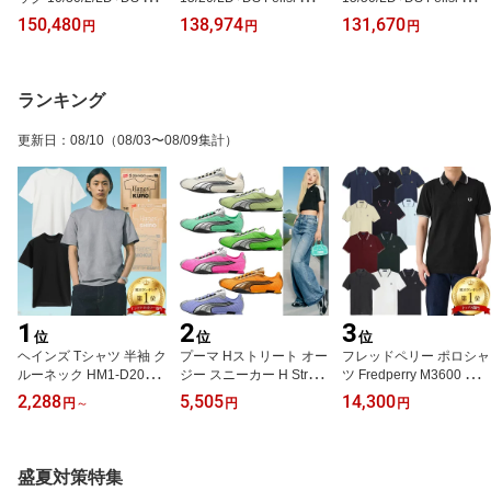
si レザー メンズ レディ
リンクレザー シボ トー
リンクレザー シボ トー
150,480
138,974
131,670
円
円
円
ース ショルダー バッグ
ト バッグ メンズ レディ
ト バッグ メンズ レディ
ース
ース
ランキング
更新日
：
08/10
（08/03〜08/09集計）
1
2
3
位
位
位
ヘインズ Tシャツ 半袖 ク
プーマ Hストリート オー
フレッドペリー ポロシャ
ルーネック HM1-D201 H
ジー スニーカー H Street
ツ Fredperry M3600 ツイ
M1-X201 SHIRO シロ H
OG Sneaker h-street ス
ン ティップド Fred Perry
2,288
5,505
14,300
円
～
円
円
M1-D202 KURO クロ H
ニーカー 403692 Puma
フレッド ペリー メンズ
M1-D203 Moku モク Ha
メンズ レディース ユニ
かの子 カノコ 鹿の子 か
nes 白 黒 グレー メンズ
セックス
のこ ポロ シャツ
レディース ユニセックス
盛夏対策特集