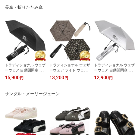
長傘・折りたたみ傘
トラディショナル ウェザ
トラディショナル ウェザ
トラディショナル ウェザ
ーウェア 自動開閉傘 Aut
ーウェア ライト ウェイ
ーウェア 自動開閉傘 Aut
omatic Folding Umbrella
トアンブレラ Light Weig
omatic Folding Umbrella
15,900
13,200
12,900
円
円
円
A261SLGGO0349CM 折
ht Umbrella A261SLGG
A261SLGGO0349PF 折
りたたみ傘 晴雨兼用 傘
O0335CM 折りたたみ傘
りたたみ傘 晴雨兼用 傘
日傘 UVカット 自動開閉
晴雨兼用 傘 日傘 軽量 U
日傘 UVカット 自動開閉
サンダル・メーリージェーン
ユニセックス 男女兼用 T
Vカット コンパクト ユニ
ユニセックス 男女兼用 T
raditional Weatherwear
セックス 男女兼用 Traditi
raditional Weatherwear
onal Weatherwear