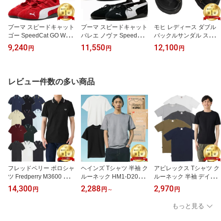
プーマ スピードキャット
プーマ スピードキャット
モヒ レディース ダブル
ゴー SpeedCat GO Wns
バレエ ノヴァ SpeedCat
バックルサンダル スタッ
ドライビングシューズ ス
Ballet Nova ドライビン
ズ ネグロ Mohi W-Buckle
9,240
11,550
12,100
円
円
円
ニーカー 403589 メッシ
グシューズ スニーカー 4
Sandals Negro 12-RD22
ュ Puma レディース メ
08340 レザー Puma レデ
-13A-FL ダブルバックル
リージェーンメリージェ
ィース バレエ シューズ
サンダル ブラック
ーンスニーカー
タイプ メリージェーン
レビュー件数の多い商品
フレッドペリー ポロシャ
ヘインズ Tシャツ 半袖 ク
アビレックス Tシャツ ク
ツ Fredperry M3600 ツイ
ルーネック HM1-D201 H
ルーネック 半袖 デイリ
ン ティップド Fred Perry
M1-X201 SHIRO シロ H
ー Crew Neck T-Shirt 78
14,300
2,288
2,970
円
円
～
円
フレッド ペリー メンズ
M1-D202 KURO クロ H
3 4934014 7834934014
かの子 カノコ 鹿の子 か
M1-D203 Moku モク Ha
6143502 クルー ネック
もっと見る
のこ ポロ シャツ
nes 白 黒 グレー メンズ
カットソー アヴィレック
レディース ユニセックス
ス Avirex メンズ 送料無