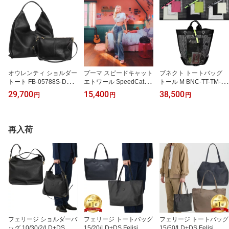
オウレンティ ショルダー
プーマ スピードキャット
ブネクト トートバッグ
トート FB-05788S-DO A
エトワール SpeedCat Et
トール M BNC-TT-TM-0
ulentti オーレンティ ワン
oile リボン ドライビング
メッシュ カスタマイズ B
29,700
15,400
38,500
円
円
円
ショルダー トートバッグ
シューズ スニーカー 407
unect ポーチ ポケット メ
レザー レディース ショ
673 レザー Puma レディ
ンズ レディース
ルダー
ース
再入荷
フェリージ ショルダーバ
フェリージ トートバッグ
フェリージ トートバッグ
ッグ 10/30/2/LD+DS Feli
15/20/LD+DS Felisi シュ
15/50/LD+DS Felisi シュ