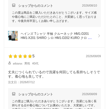
ショップからのコメント
2026/08/10
この度は商品をご購入いただきありがとうございます。サイズ感
や着心地にご満足いただけたとのこと、大変嬉しく思っておりま
す。今後共何卒宜しくお願い申し上げます。
ヘインズ Tシャツ 半袖 クルーネック HM1-D201 
HM1-X201 SHIRO シロ HM1-D202 KURO クロ 
HM1-D203 Moku モク Hanes 白 黒 グレー メンズ 
レディース ユニセックス
5
2026/08/09
arkturus
男性
40代
丈夫につくられているので洗濯を何回しても長持ちしそうで
す。着心地も良しです。
注文日：2026/07/12
ショップからのコメント
2026/08/09
この度はご購入いただきありがとうございます。洗濯にも強く長
持ちする点や着心地についてお褒めいただき、大変嬉しいです。