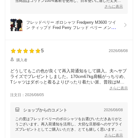
当商品はコットン100%素材を使用し、日常使いに適した丈夫さ
と快適な着心地を追求しております。これからもぜひご愛用くだ
さらに表示
さいませ。
フレッドペリー ポロシャツ Fredperry M3600 ツイ
ン ティップド Fred Perry フレッド ペリー メンズ 
かの子 カノコ 鹿の子 かのこ ポロ シャツ
5
2026/08/08
購入者
どうしてもこの色が良くて再入荷通知をして購入。夫へサプ
ライズでプレゼントしました。170cm67kg肩幅がっちりめ、
Tシャツはダボっと着るよりぴったり着たい派、普段はMサ
イズ。38サイズを購入し、ピッタリでした！めちゃくちゃか
さらに表示
っこよくてお気に入りです！
注文日：2026/08/05
ショップからのコメント
2026/08/08
この度はフレッドペリーのポロシャツをお選びいただきありがと
うございます。再入荷通知を活用し、大切な旦那様へのサプライ
ズプレゼントとしてご購入いただき、とても嬉しく思います。今
後とも何卒宜しくお願い申し上げます。
さらに表示