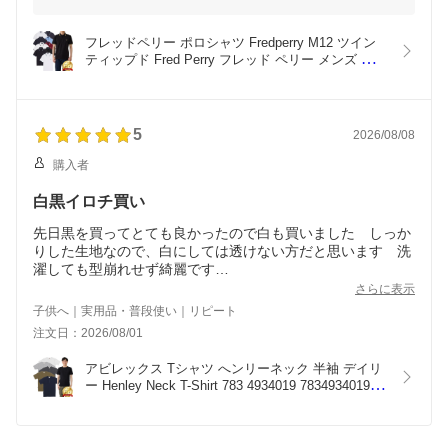
フレッドペリー ポロシャツ Fredperry M12 ツイン 
ティップド Fred Perry フレッド ペリー メンズ かの
子 カノコ 鹿の子 かのこ ポロ シャツ
5
2026/08/08
購入者
白黒イロチ買い
先日黒を買ってとても良かったので白も買いました しっか
りした生地なので、白にしては透けない方だと思います 洗
濯しても型崩れせず綺麗です
マッチョが喜ぶシルエットです
さらに表示
子供へ｜実用品・普段使い｜リピート
注文日：2026/08/01
アビレックス Tシャツ へンリーネック 半袖 デイリ
ー Henley Neck T-Shirt 783 4934019 7834934019 
6143504 ヘンリー ネック アヴィレックス Avirex メ
ンズ 送料無料