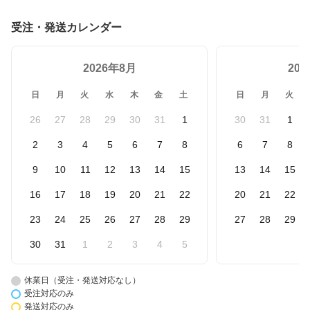
受注・発送カレンダー
2026年8月
20
日
月
火
水
木
金
土
日
月
火
26
27
28
29
30
31
1
30
31
1
2
3
4
5
6
7
8
6
7
8
9
10
11
12
13
14
15
13
14
15
16
17
18
19
20
21
22
20
21
22
23
24
25
26
27
28
29
27
28
29
30
31
1
2
3
4
5
休業日（受注・発送対応なし）
受注対応のみ
発送対応のみ