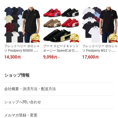
フレッドペリー ポロシャ
プーマ スピードキャット
フレッドペリー ポロシャ
ツ Fredperry M3600 ツイ
オージー SpeedCat OG
ツ Fredperry M12 ツイン
ン ティップド Fred Perry
ドライビングシューズ ス
ティップド Fred Perry フ
14,300
9,098
17,600
円
円
～
円
フレッド ペリー メンズ
ニーカー 398846 スウェ
レッド ペリー メンズ か
かの子 カノコ 鹿の子 か
ード Puma スエード メ
の子 カノコ 鹿の子 かの
のこ ポロ シャツ
ンズ レディース ユニセ
こ ポロ シャツ
ックス
ショップ情報
会社概要・決済方法・配送方法
ショップへ問い合わせ
メルマガ登録・変更