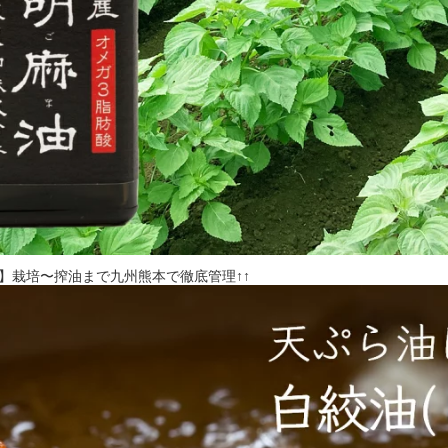
】栽培〜搾油まで九州熊本で徹底管理↑↑