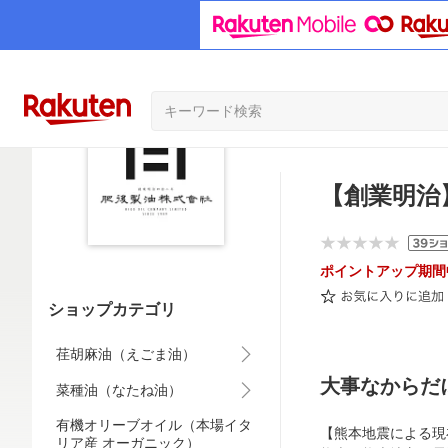
【創業明治
ポイントアップ期間
ショップカテゴリ
荏胡麻油（えごま油）
大事なからだ
菜種油（なたね油）
有機オリーブオイル（本場イタ
【熊本地震による現
リア産 オーガニック）