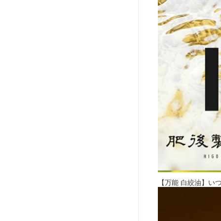
【万能 白絞油】い