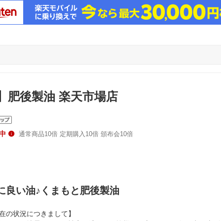
】肥後製油 楽天市場店
中
通常商品10倍 定期購入10倍 頒布会10倍
に良い油♪くまもと肥後製油
在の状況につきまして】