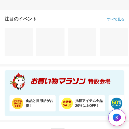
注目のイベント
すべて見る
食品と日用品がお
掲載アイテム全品
日
得！
20%以上OFF！
ポ