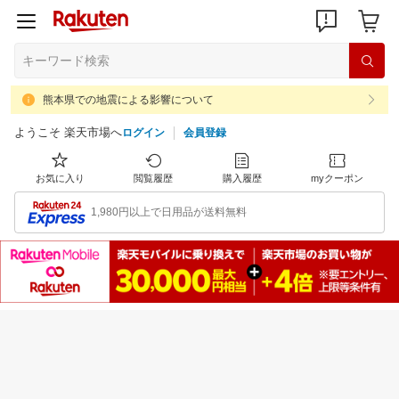
熊本県での地震による影響について
ようこそ 楽天市場へ
ログイン
会員登録
お気に入り
閲覧履歴
購入履歴
myクーポン
1,980円以上で日用品が送料無料