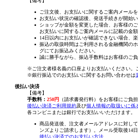
【備考】
ご注文後、お支払いに関するご案内メールを
お支払い状況の確認後、発送手続きが開始い
ショップが金額を変更した場合、お客様のご
お支払いに関するご案内メールに記載の金額
14日以内にお支払いが確認できない場合、
振込の取扱時間はご利用される金融機関のホ
グにてお振込みください。
誠に勝手ながら、振込手数料はお客様のご負
※ご注文者様名義の口座よりお支払いください。
※銀行振込でのお支払いに関するお問い合わせは
後払い決済
【備考】
手数料：
250円
（請求書発行料）をお客様にご負担
後払い決済ご利用規約
及び
個人情報の取扱いに係
各コンビニまたは銀行でお支払いいただけます。
商品発送後、注文者メールアドレスに対して
ンズよりご請求します）。メール受取後14
後払い決済でのお支払い方法