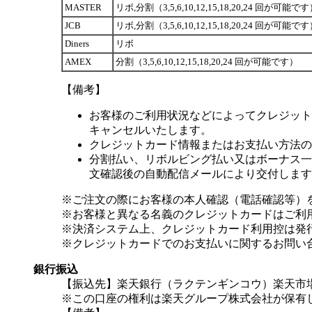
MASTER
リボ,分割（3,5,6,10,12,15,18,20,24 回が可能で
JCB
リボ,分割（3,5,6,10,12,15,18,20,24 回が可能で
Diners
リボ
AMEX
分割（3,5,6,10,12,15,18,20,24 回が可能です）
【備考】
お客様のご利用状況などによってクレジット
キャンセルいたします。
クレジットカード情報またはお支払い方法の
分割払い、リボルビング払い又はボーナス一括
文確認後の自動配信メールにより交付します
※ご注文の際にお客様の本人確認（電話確認等）
※お客様と異なる名義のクレジットカードはご利
※決済システム上、クレジットカード利用控は発
※クレジットカードでのお支払いに関するお問い
銀行振込
【振込先】楽天銀行（ラクテンギンコウ）楽天市場支
※この口座の権利は楽天グループ株式会社が保有