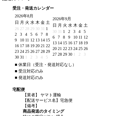
受注・発送カレンダー
2026年8月
2026年9月
日
月
火
水
木
金
土
日
月
火
水
木
金
土
26
27
28
29
30
31
1
30
31
1
2
3
4
5
2
3
4
5
6
7
8
6
7
8
9
10
11
12
9
10
11
12
13
14
15
13
14
15
16
17
18
19
16
17
18
19
20
21
22
20
21
22
23
24
25
26
23
24
25
26
27
28
29
27
28
29
30
1
2
3
30
31
1
2
3
4
5
■
休業日（受注・発送対応なし）
■
受注対応のみ
■
発送対応のみ
宅配便
【業者】 ヤマト運輸
【配送サービス名】宅急便
【備考】
商品発送のタイミング