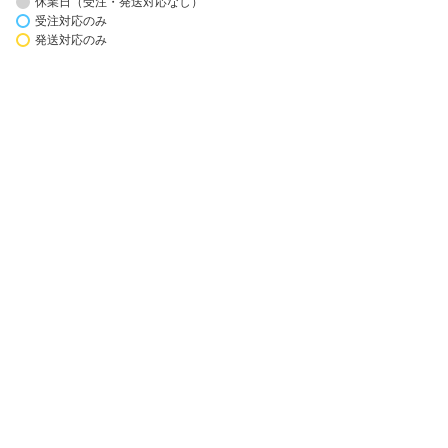
休業日（受注・発送対応なし）
受注対応のみ
発送対応のみ
楽天市場アプリ新規利用で1,000ポイント
楽天カード新規入会で2,000ポイント
会員情報
楽天市場トップ
買い物かご
楽天のサービス一覧
お気に入り
出店のご案内
閲覧履歴
安心・安全の取り組み