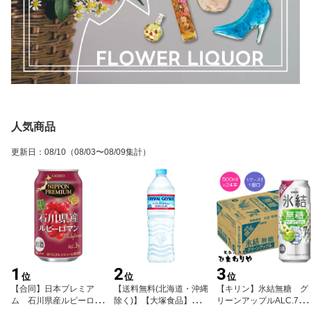
人気商品
更新日
：
08/10
（08/03〜08/09集計）
1
2
3
位
位
位
【合同】日本プレミア
【送料無料(北海道・沖縄
【キリン】氷結無糖 グ
ム 石川県産ルビーロマ
除く)】【大塚食品】クリ
リーンアップルALC.7％