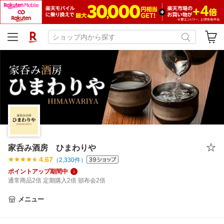
家呑み酒房 ひまわりや
4.67
（
2,330
件）
ポイントアップ期間中
通常商品2倍 定期購入2倍 頒布会2倍
メニュー