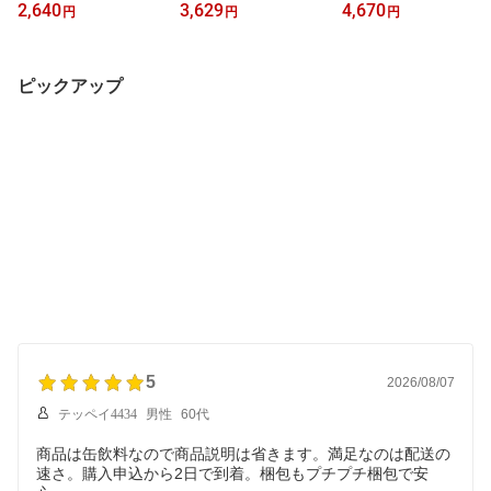
ン 350ml×24本
スタルガイザー 700ml
500ml×24本【期間限
2,640
3,629
4,670
円
円
円
×24本【正規品】
定】
ピックアップ
5
2026/08/07
テッペイ4434
男性
60代
商品は缶飲料なので商品説明は省きます。満足なのは配送の
速さ。購入申込から2日で到着。梱包もプチプチ梱包で安