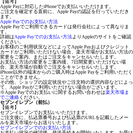
【備考】
Apple Payに対応したiPhoneでお支払いいただけます。
ご注文を確定する直前に、Apple Payの認証を行っていただき
ます。
Apple Payでのお支払い方法
Apple Payでご利用できるカードは発行会社によって異なりま
す。
詳細は
Apple Payでのお支払い方法
よりAppleのサイトをご確認
ください。
お客様のご利用状況などによってApple Payおよびクレジット
カードがご利用いただけない場合、楽天市場がお支払い方法の
変更をご案内、またはご注文をキャンセルいたします。
お支払い方法の変更をご案内後、7日間変更いただけない場
合、楽天市場が自動でご注文をキャンセルいたします。
iPhone以外の端末からのご購入時はApple Payをご利用いただく
ことができません。
その他、ショップの設定状況やご注文時の選択内容などによっ
て、Apple Payがご利用いただけない場合がございます。
※Apple Payでのお支払いに関するお問い合わせは
楽天市場ま
でご連絡
ください。
セブンイレブン（前払）
【備考】
セブンイレブンでお支払いいただけます。
ご注文後に、払込票番号および払込票のURLを記載したメー
ルを楽天市場からお送りいたします。
セブンイレブンでのお支払い方法
お支払い状況の確認後、発送手続きが開始いたします。お受け