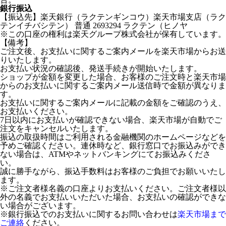
銀行振込
【振込先】楽天銀行（ラクテンギンコウ）楽天市場支店（ラク
テンイチバシテン） 普通 2693294 ラクテン（ヒノヤ
※この口座の権利は楽天グループ株式会社が保有しています。
【備考】
ご注文後、お支払いに関するご案内メールを楽天市場からお送
りいたします。
お支払い状況の確認後、発送手続きが開始いたします。
ショップが金額を変更した場合、お客様のご注文時と楽天市場
からのお支払いに関するご案内メール送信時で金額が異なりま
す。
お支払いに関するご案内メールに記載の金額をご確認のうえ、
お支払いください。
7日以内にお支払いが確認できない場合、楽天市場が自動でご
注文をキャンセルいたします。
振込の取扱時間はご利用される金融機関のホームページなどを
予めご確認ください。連休時など、銀行窓口でお振込みができ
ない場合は、ATMやネットバンキングにてお振込みくださ
い。
誠に勝手ながら、振込手数料はお客様のご負担でお願いいたし
ます。
※ご注文者様名義の口座よりお支払いください。ご注文者様以
外の名義でお支払いいただいた場合、お支払いの確認ができな
い場合がございます。
※銀行振込でのお支払いに関するお問い合わせは
楽天市場まで
ご連絡
ください。