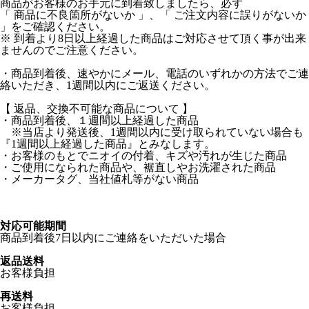
商品がお客様のお手元に到着致しましたら、必ず
「 商品に不良箇所がないか 」、「 ご注文内容に誤りがないか
」をご確認ください。
※ 到着より8日以上経過した商品はご対応させて頂く事が出来
ませんのでご注意ください。
・商品到着後、速やかにメール、電話のいずれかの方法でご連
絡いただき、1週間以内にご返送ください。
【 返品、交換不可能な商品について 】
・商品到着後、１週間以上経過した商品
※当店より発送後、1週間以内に受け取られていない場合も
『1週間以上経過した商品』とみなします。
・お客様のもとでニオイの付着、キズや汚れが生じた商品
・ご使用になられた商品や、裾直しやお洗濯された商品
・メーカータグ、当社値札等がない商品
対応可能期間
商品到着後7日以内にご連絡をいただいた場合
返品送料
お客様負担
再送料
お客様負担