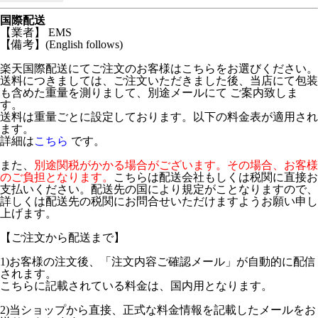
国際配送
【業者】 EMS
【備考】(English follows)
楽天国際配送にてご注文のお客様はこちらをお選びください。
送料につきましては、ご注文いただきました後、当店にて包装
も含めた重量を測りまして、別途メールにて ご案内致しま
す。
送料は重量ごとに設定しております。以下の料金表が適用され
ます。
詳細は
こちら
です。
また、
別途関税がかかる場合がございます。その場合、お客様
のご負担となります。
こちらは配送会社もしくは税関に直接お
支払いください。配送先の国により規定がことなりますので、
詳しくは配送先の税関にお問合せいただけますようお願い申し
上げます。
【ご注文から配送まで】
1)お客様の注文後、「注文内容ご確認メール」が自動的に配信
されます。
こちらに記載されている料金は、国内用となります。
2)当ショップから直接、正式な料金情報を記載したメールをお