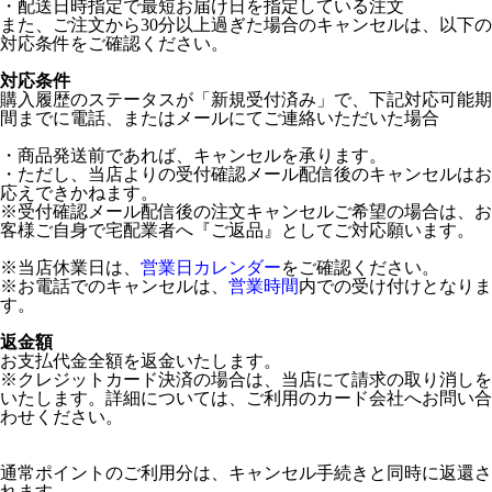
・配送日時指定で最短お届け日を指定している注文
また、ご注文から30分以上過ぎた場合のキャンセルは、以下の
対応条件をご確認ください。
対応条件
購入履歴のステータスが「新規受付済み」で、下記対応可能期
間までに電話、またはメールにてご連絡いただいた場合
・商品発送前であれば、キャンセルを承ります。
・ただし、当店よりの受付確認メール配信後のキャンセルはお
応えできかねます。
※受付確認メール配信後の注文キャンセルご希望の場合は、お
客様ご自身で宅配業者へ『ご返品』としてご対応願います。
※当店休業日は、
営業日カレンダー
をご確認ください。
※お電話でのキャンセルは、
営業時間
内での受け付けとなりま
す。
返金額
お支払代金全額を返金いたします。
※クレジットカード決済の場合は、当店にて請求の取り消しを
いたします。詳細については、ご利用のカード会社へお問い合
わせください。
通常ポイントのご利用分は、キャンセル手続きと同時に返還さ
れます。