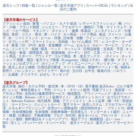
楽天トップ
|
特集一覧
|
ジャンル一覧
|
楽天市場アプリ
|
スーパーDEAL
|
ランキング
|
出
店のご案内
【楽天市場のサービス】
ファッション 総合
|
家電・パソコン・カメラ 総合
|
レディースファッション
|
靴
|
バッ
グ・小物・ブランド雑貨
|
ジュエリー・アクセサリー
|
腕時計
|
下着・ナイトウェア
|
キ
ッズ・ベビー用品・マタニティ
|
ダイエット・健康
|
医薬品・コンタクトレンズ・介護
用品
|
美容・コスメ・香水
|
車・バイク
|
カー用品・バイク用品
|
食品
|
スイーツ・お菓
子
|
水・ソフトドリンク
|
ビール・洋酒
|
日本酒・焼酎
|
ワイン
|
パソコン・PCパー
ツ
|
タブレットPC・スマートフォン
|
光回線・モバイル通信
|
TV・レコーダー・オーデ
ィオ
|
家電
|
CD・DVD
|
楽器・音楽機材
|
ゲーム
|
おもちゃ
|
ホビー
|
サービス・リフォ
ーム
|
インテリア・収納
|
寝具・ベッド・マットレス
|
日用品雑貨・文房具・手芸
|
キッ
チン用品・食器・調理器具
|
花・観葉植物
|
ガーデン・DIY・工具
|
ペットフード ・ ペ
ット用品
|
スポーツ・アウトドア
|
ゴルフ用品
|
本
（
楽天ブックス
） |
ポイント
|
ネット
ショップ 開業・開店
|
楽天ウェブ検索
|
R-magazine（雑誌コラボ）
|
贈り物・ギフト
|
フ
ァッション公式ブランド
|
ポイントアップ
|
ディズニーゾーン
|
サンリオゾーン
|
まち
楽
|
楽天ふるさと納税
|
日用品翌日配達
|
スーパーDEAL
|
開催中イベント一覧
|
福袋＆
初売り
|
バレンタイン
|
ホワイトデー
|
母の日
|
父の日
|
お中元
|
敬老の日
|
ハロウィ
ン
|
お歳暮
|
クリスマス
|
おせち
|
ランキング
【楽天グループ】
楽天市場
|
旅行・ホテル予約・航空券
|
本・DVD・CD
|
電子書籍 楽天Kobo
|
ゴルフ場予
約
|
レシピ
|
車検見積もり・予約
|
イベント・チケット販売
|
写真プリント
|
美容室・ヘ
アサロン予約
|
女性向け健康管理サービス
|
物流委託・アウトソーシング
|
楽天スーパー
ポイント特集
|
Rebates（ポイント提携サイト）
|
楽天ポイントカード
|
おでかけでポイ
ント
|
Rakuten Fashion
|
地方競馬
|
競輪
|
アフィリエイト
|
ネット証券（株・FX・投資信
託）
|
カードローン
|
クレジットカード
|
電子マネー
|
決済システム
|
スマホでカード決
済
|
エネルギープランニング
|
住宅ローン変動金利（固定特約付き）・フラット35
|
損害
保険・生命保険比較
|
生命保険
|
自動車保険一括見積もり
|
インターネット銀行
|
ニュー
ス・検索
|
仕事紹介
|
不動産情報
|
ブログ
|
ROOM
|
楽天モバイル
|
プロバイダ・インタ
ーネット接続
|
無料通話＆メッセージアプリ
|
電話アプリ
|
動画配信
|
占い
|
toto・
BIG
|
宝くじ（ナンバーズ4・ナンバーズ3）
|
楽天イーグルス
|
楽天グループ サービス一
覧