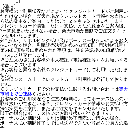
日]）
【備考】
お客様のご利用状況などによってクレジットカードがご利用い
ただけない場合、楽天市場がクレジットカード情報やお支払い
方法の変更をご案内、またはご注文をキャンセルいたします。
クレジットカード情報またはお支払い方法の変更をご案内後、
7日間変更いただけない場合、楽天市場が自動でご注文をキャ
ンセルいたします。
分割払い、リボルビング払い又はボーナス一括払いによるお支
払いとなる場合、割賦販売法第30条2の3第4項、同法施行規則
第54条1項各号に定められた事項は、注文確認後の自動配信メ
ールにより交付します。
※ご注文の際にお客様の本人確認（電話確認等）をお願いする
場合もございます。
※お客様と異なる名義のクレジットカードはご利用いただけま
せん。
※決済システム上、クレジットカード利用控は発行しておりま
せん。
※クレジットカードでのお支払いに関するお問い合わせは
楽天
市場までご連絡
ください。
お客様のご利用状況やご注文の時期によってボーナス払いのお
取り扱いができない場合、クレジットカード情報やお支払い方
法の変更をご案内、またはご注文をキャンセルいたします。
以下の場合はボーナス払いのお取り扱いができません。
ボーナス払い期間外、または期間終了間際のご購入の場合。
ボーナス払い期間終了までに発送ができない商品をご購入の場
合。