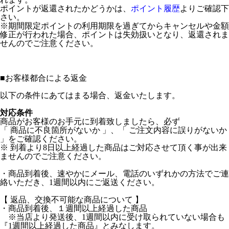
ポイントが返還されたかどうかは、
ポイント履歴
よりご確認下
さい。
※期間限定ポイントの利用期限を過ぎてからキャンセルや金額
修正が行われた場合、ポイントは失効扱いとなり、返還されま
せんのでご注意ください。
■
お客様都合による返金
以下の条件にあてはまる場合、返金いたします。
対応条件
商品がお客様のお手元に到着致しましたら、必ず
「 商品に不良箇所がないか 」、「 ご注文内容に誤りがないか
」をご確認ください。
※ 到着より8日以上経過した商品はご対応させて頂く事が出来
ませんのでご注意ください。
・商品到着後、速やかにメール、電話のいずれかの方法でご連
絡いただき、1週間以内にご返送ください。
【 返品、交換不可能な商品について 】
・商品到着後、１週間以上経過した商品
※当店より発送後、1週間以内に受け取られていない場合も
『1週間以上経過した商品』とみなします。