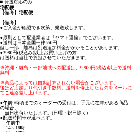
■
発送対応のみ
宅配便
【備考】
宅配便
【備考】
●ご入金が確認でき次第、発送致します。
●原則として配送業者は『ヤマト運輸』でございます。
●送料は日本全国一律550円
但し一部、離島は別途追加料金がかかることがあります。
●3980円(税込み)以上お買い上げの方
は送料は当社で負担させていただきます。
※沖縄・離島・一部地域への配送は、9,800円(税込)以上で送料
無料
※商品によっては自動計算されない場合がございます。
後ほど店舗より代引き手数料、送料を修正したものをメールに
てご連絡差し上げます。
●午前9時頃までのオーダーの受付は、手元に在庫がある商品
の場合、
当日出荷いたします。(日曜・祝日除く)
●配送時間帯が選べます。
午前中
14～16時