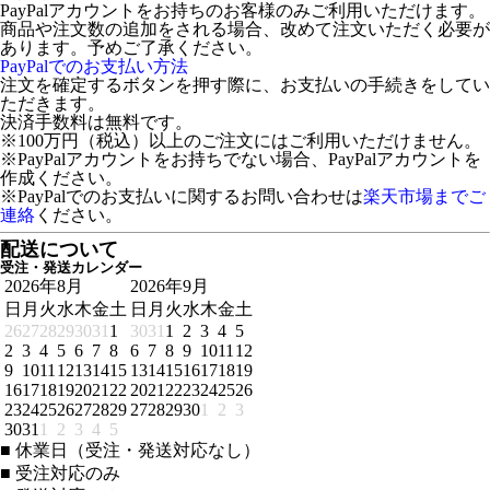
PayPalアカウントをお持ちのお客様のみご利用いただけます。
商品や注文数の追加をされる場合、改めて注文いただく必要が
あります。予めご了承ください。
PayPalでのお支払い方法
注文を確定するボタンを押す際に、お支払いの手続きをしてい
ただきます。
決済手数料は無料です。
※100万円（税込）以上のご注文にはご利用いただけません。
※PayPalアカウントをお持ちでない場合、PayPalアカウントを
作成ください。
※PayPalでのお支払いに関するお問い合わせは
楽天市場までご
連絡
ください。
配送について
受注・発送カレンダー
2026年8月
2026年9月
日
月
火
水
木
金
土
日
月
火
水
木
金
土
26
27
28
29
30
31
1
30
31
1
2
3
4
5
2
3
4
5
6
7
8
6
7
8
9
10
11
12
9
10
11
12
13
14
15
13
14
15
16
17
18
19
16
17
18
19
20
21
22
20
21
22
23
24
25
26
23
24
25
26
27
28
29
27
28
29
30
1
2
3
30
31
1
2
3
4
5
■
休業日（受注・発送対応なし）
■
受注対応のみ