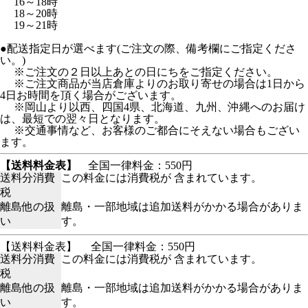
16～18時
18～20時
19～21時
●配送指定日が選べます(ご注文の際、備考欄にご指定くださ
い。)
※ご注文の２日以上あとの日にちをご指定ください。
※ご注文商品が当店倉庫よりのお取り寄せの場合は1日から
4日お時間を頂く場合がございます。
※岡山より以西、四国4県、北海道、九州、沖縄へのお届け
は、最短での翌々日となります。
※交通事情など、お客様のご都合にそえない場合もござい
ます。
【送料料金表】
全国一律料金：550円
送料分消費
この料金には消費税が 含まれています。
税
離島他の扱
離島・一部地域は追加送料がかかる場合がありま
い
す。
【送料料金表】
全国一律料金：550円
送料分消費
この料金には消費税が 含まれています。
税
離島他の扱
離島・一部地域は追加送料がかかる場合がありま
い
す。