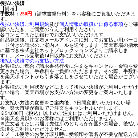
後払い決済
【備考】
手数料：
250円
（請求書発行料）をお客様にご負担いただきま
す。
後払い決済ご利用規約
及び
個人情報の取扱いに係る事項
をご確
認いただき、ご同意のうえご利用ください。
各コンビニまたは銀行でお支払いいただけます。
商品発送後、注文者メールアドレスに対してお支払い用バーコ
ード付きの請求のご案内メールを送付します（楽天市場の指示
に基づき株式会社ネットプロテクションズよりご請求しま
す）。メール受取後14日以内にお支払いください。
後払い決済でのお支払い方法
お客様のご都合で請求書発行後に注文をキャンセル・金額を変
更された場合、手数料をご負担いただきます。その際、手数料
を楽天ポイントから引き落としをさせていただく場合がござい
ます。
お客様のご利用状況などによって後払い決済がご利用いただけ
ない場合、楽天市場がお支払い方法の変更をご案内いたしま
す。
お支払い方法の変更をご案内後、7日間変更いただけない場
合、楽天市場が自動でご注文をキャンセルいたします。
※54,000円（税込）以上のご注文にはご利用いただけません。
※楽天会員以外のお客様にはご利用いただけません。
※注文者またはお届け先住所のどちらかが国外の場合、後払い
決済をご利用いただけません。
※メール便等のお受け取り時に受領印や署名が不要な配送方法