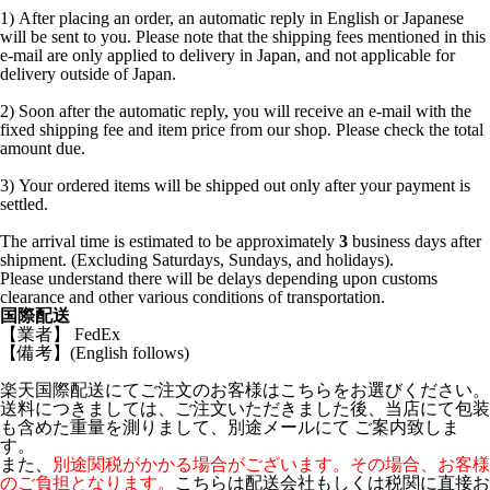
1) After placing an order, an automatic reply in English or Japanese
will be sent to you. Please note that the shipping fees mentioned in this
e-mail are only applied to delivery in Japan, and not applicable for
delivery outside of Japan.
2) Soon after the automatic reply, you will receive an e-mail with the
fixed shipping fee and item price from our shop. Please check the total
amount due.
3) Your ordered items will be shipped out only after your payment is
settled.
The arrival time is estimated to be approximately
3
business days after
shipment. (Excluding Saturdays, Sundays, and holidays).
Please understand there will be delays depending upon customs
clearance and other various conditions of transportation.
国際配送
【業者】 FedEx
【備考】(English follows)
楽天国際配送にてご注文のお客様はこちらをお選びください。
送料につきましては、ご注文いただきました後、当店にて包装
も含めた重量を測りまして、別途メールにて ご案内致しま
す。
また、
別途関税がかかる場合がございます。その場合、お客様
のご負担となります。
こちらは配送会社もしくは税関に直接お