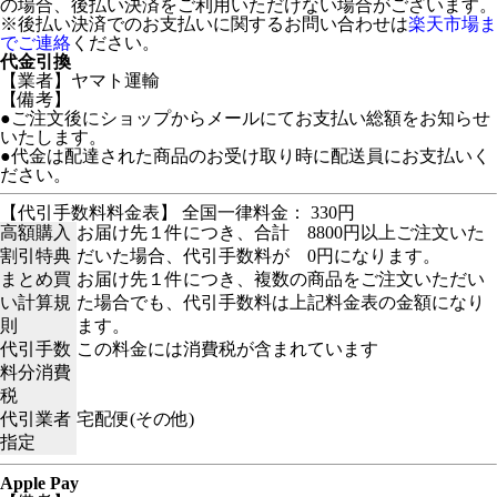
の場合、後払い決済をご利用いただけない場合がございます。
※後払い決済でのお支払いに関するお問い合わせは
楽天市場ま
でご連絡
ください。
代金引換
【業者】ヤマト運輸
【備考】
●ご注文後にショップからメールにてお支払い総額をお知らせ
いたします。
●代金は配達された商品のお受け取り時に配送員にお支払いく
ださい。
【代引手数料料金表】 全国一律料金： 330円
高額購入
お届け先１件につき、合計 8800円以上ご注文いた
割引特典
だいた場合、代引手数料が 0円になります。
まとめ買
お届け先１件につき、複数の商品をご注文いただい
い計算規
た場合でも、代引手数料は上記料金表の金額になり
則
ます。
代引手数
この料金には消費税が含まれています
料分消費
税
代引業者
宅配便(その他)
指定
Apple Pay