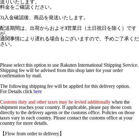
送りいたします。
料金をご確認ください。
3)入金確認後、商品を発送いたします。
配送期間は、出荷からおよそ
3
営業日（土日祝日を除く）です
が、
通関事情により遅れる場合もございますので、予めご了承くだ
さい。
Please select this option to use Rakuten International Shipping Service.
Shipping fee will be advised from this shop later for your order
confirmation by mail.
The following shipping fee will be applied for this delivery option.
For Details click
here
Customs duty and other taxes may be levied additionally
when the
shipment reaches your country. If applicable, please pay those costs
directly to the delivery agents or the customs office. Policies on those
taxes vary in each country. Please contact the customs office at your
country for more details.
【Flow from order to delivery】