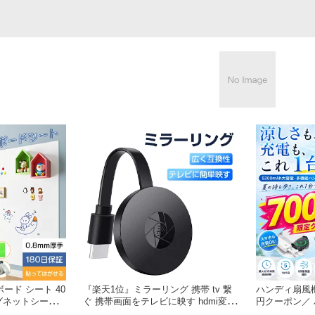
ード シート 40
『楽天1位』ミラーリング 携帯 tv 繋
ハンディ扇風機
 マグネットシート
ぐ 携帯画面をテレビに映す hdmi変換
円クーポン／ 
ド テープ弱粘着
ケーブル hdmi 変換 HDMIミラーキャ
Ahバッテリー