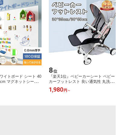
語取扱説明書
8
位
ワイトボード シート 40
『楽天1位』ベビーカーシート ベビー
300cm マグネットシート
カーフットレスト 良い通気性 丸洗い
き ボード テープ弱粘着
可能 足置き 拡張シート ベビーカー足
1,980
円
～
せる マグネット 磁石
支えマット ベビーカーの足場 レッグ
能 落書きボード 掲示板
レスト足のポケット 足らくらく ユニ
 学校 壁 子供 DIY 入
バーサル カートアクセサリー ペダル
ント
を伸ばす ベビーカー小物 ブラック