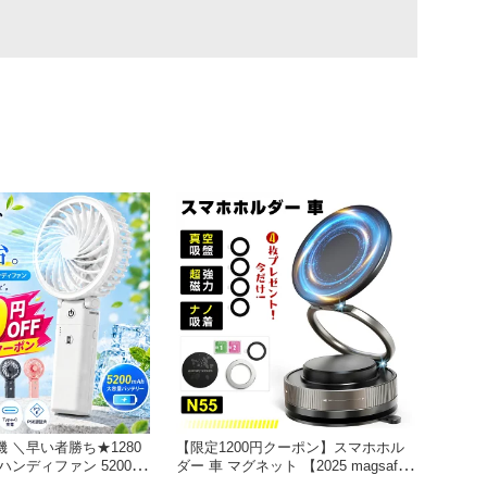
 ＼早い者勝ち★1280
【限定1200円クーポン】スマホホル
ハンディファン 5200m
ダー 車 マグネット 【2025 magsafe
 6段階風量・20dB静音
ホルダー】 360°調整可能【真空吸盤