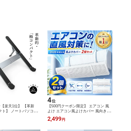
4
位
ン【楽天1位】 【革新
【500円クーポン限定】 エアコン 風
クト】 ノートパソコン
よけ エアコン風よけカバー 風向き調
スタンド 折りたたみ式
整 風除けカバー 冷房 暖房 冷風 暖風
2,499
円
 角度調整 姿勢改善 お
直風対策 かぜよけ 風向きカバー 伸縮
p stand パソコン台 卓上
式 56〜92cm 角度調整 工具不要 空気
自宅 10-16インチ 収納
循環