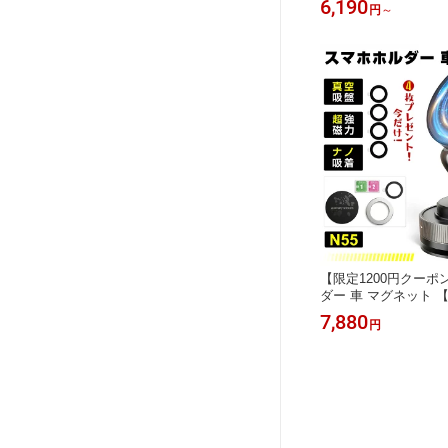
6,190
円
～
式 貼って剥がせる マ
対応 カット可能 落書
オフィス 会議室 学校 壁
学入園 プレゼント
【限定1200円クー
ダー 車 マグネット 【20
ホルダー】 360°調
7,880
円
+超強磁力】 N55磁
ダー カー用品 高級合
手操作】 スマホスタンド i
hone8/iphone7/iPhon
ung/HUAWEI