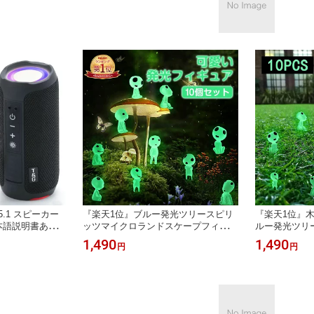
h5.1 スピーカー
『楽天1位』ブルー発光ツリースピリ
『楽天1位』
日本語説明書あり
ッツマイクロランドスケープフィギュ
ルー発光ツリ
カー ワイヤレ
アオーナメント 屋外光るミニチュア
ンドスケープ
1,490
1,490
円
円
ルートゥース お
像 鉢植えミニガーデンアクセサリー
ト、屋外光る
ル 高音質 防水
庭の装飾 パーティー ホリデー ホリデ
ニガーデンア
iPhone/Andr
ーアレンジメント 木のエルフフィギ
品、ホリデー
ュア 人気 可愛い ハロウィーン 装飾
ンインテリア
ハロウィン