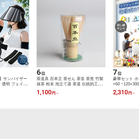
シングル/蚊帳 大型 折り畳み
ポーチ 日本
6
7
位
位
定】サンバイザー
茶道具 百本立 茶せん 茶筌 茶筅 竹製
豪華セット ホ
 透明 フェイス
抹茶 粉末 泡立て器 茶道 伝統的工芸
×60 ~120×
ド ロング レデ
品 100本立 常穗 八十本立 抹茶泡立て
シール お絵か
1,100
2,310
円
～
円
～
よけ帽子 自転車
器 茶道ツール 繰り返し使える茶せん
式 貼って剥が
バー付き UPF
百本立茶筅 茶筅直し 茶杓 お抹茶 セ
対応 カット可
除け帽子 バイザー
ット 抹茶セット 初心者 高級 100本立
オフィス 会議室
ゴルフ 釣り 車
て 茶道具セット 抹茶道具
学入園 プレゼ