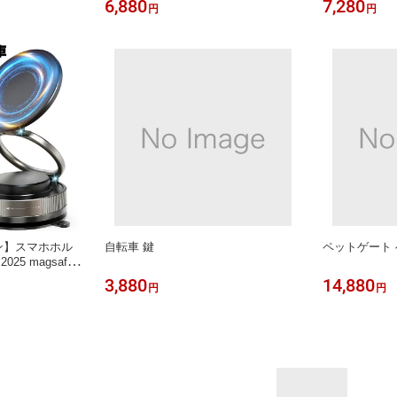
6,880
7,280
円
円
グネット 磁石
スト 広く互換性 4K画面 ありブラッ
PSE認証済 
きボード 掲示板
ク グーグル二代目 Android＆iOS＆Wi
首掛け扇風機 
 子供 DIY 入
ndows＆MAC OS対応あり
軽量 クリップ
USB充電 手
夏 『当日発送
ポン】スマホホル
自転車 鍵
ペットゲート
25 magsafe
整可能【真空吸盤
3,880
14,880
円
円
石 車載スマホホル
金素材 車 【片
Phone16/ip
e SE/Sony/Sams