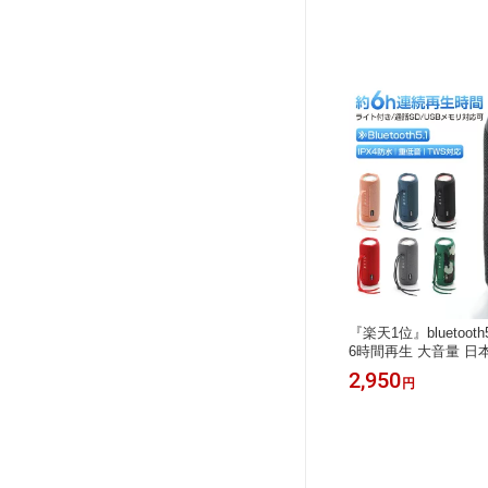
『楽天1位』bluetoot
6時間再生 大音量 
ブルートゥーススピー
2,950
円
ススピーカー 小型 ブ
風呂 キャンプ モバイ
ハンズフリー ポータブル 
oid/pc