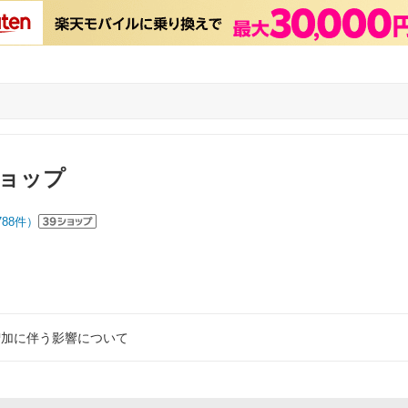
ョップ
788
件）
増加に伴う影響について