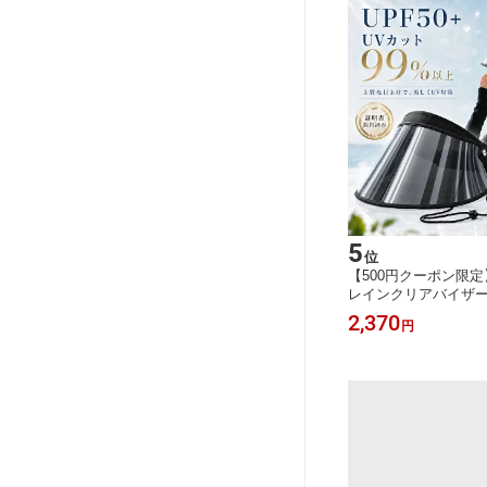
5
位
【500円クーポン限
レインクリアバイザー
バイザー つば広 ワイ
2,370
円
ィース uvカット ひ
さんばいざー アームカ
50+ 紫外線対策 日
日焼け対策 キャップ 
スポーツ