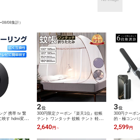
〜08/08集計）
2
3
位
位
 携帯 tv 繋
300円限定クーポン『楽天1位』蚊帳
300円クーポ
映す hdmi変換
テント ワンタッチ 蚊帳 テント 軽量
的・極コンパ
HDMIミラーキャ
簡単設置 固定フック付き ベッド用 蚊
スタンド PC
2,640
2,599
円
～
円
画面 ありブラッ
帳んぽ 蚊帳 シングル テント 安眠 蚊/
安定感 超軽量
oid＆iOS＆Wi
ムカデ/虫防止 夏/冬 寝室 キッズ ベイ
しゃれ lapto
応あり
ビー 蚊帳 一人用/家族用/子供用 蚊帳
持ち運び 外出 