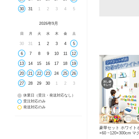
30
31
1
2
3
4
5
2026年9月
日
月
火
水
木
金
土
30
31
1
2
3
4
5
6
7
8
9
10
11
12
13
14
15
16
17
18
19
20
21
22
23
24
25
26
27
28
29
30
1
2
3
休業日（受注・発送対応なし）
受注対応のみ
発送対応のみ
豪華セット ホワイトボ
×60 ~120×300cm
シール お絵かき ボー