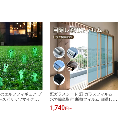
木のエルフフィギュア ブ
窓ガラスシート 窓 ガラスフィルム
ースピリッツマイクロラ
水で簡単取付 断熱フィルム 目隠し窓
フィギュアオーナメン
用フィルム 台風 対策 UVカット 紫外
1,740
円
～
ミニチュア像、鉢植えミ
線カット 断熱 遮光 遮熱 飛散防止 は
クセサリーホリデー用
がせる 省エネ DIY 窓用フィルム 西日
アレンジメント ガーデ
対策 結露防止 透明 シート 日よけ フ
ミニチュア 可愛い
ィルム シート