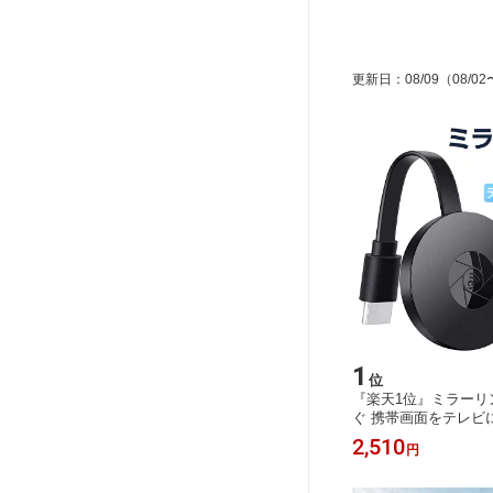
更新日
：
08/09
（08/02
1
位
『楽天1位』ミラーリング
ぐ 携帯画面をテレビに
ケーブル hdmi 変換 
2,510
円
スト 広く互換性 4K
ク グーグル二代目 Andr
ndows＆MAC OS対