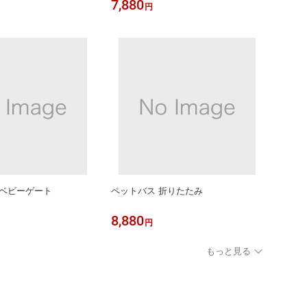
7,880
円
携帯扇風機 手持ち扇風機
+超強磁力】 N55磁石 車載スマホホル
可愛い 静音 卓上扇風機
ダー カー用品 高級合金素材 車 【片
扇風機 携帯扇風機 卓上
手操作】 スマホスタンド iPhone16/ip
軽 持ち運び 折り畳み式
hone8/iphone7/iPhone SE/Sony/Sams
』
ung/HUAWEI
 ベビーゲート
ペットバス 折りたたみ
8,880
円
もっと見る