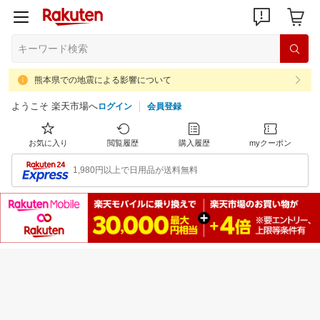
熊本県での地震による影響について
ようこそ 楽天市場へ
ログイン
会員登録
お気に入り
閲覧履歴
購入履歴
myクーポン
1,980円以上で日用品が送料無料