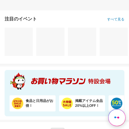
注目のイベント
すべて見る
食品と日用品がお
掲載アイテム全品
日
得！
20%以上OFF！
ポ