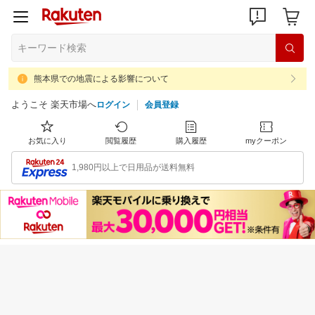
熊本県での地震による影響について
ようこそ 楽天市場へ
ログイン
会員登録
お気に入り
閲覧履歴
購入履歴
myクーポン
1,980円以上で日用品が送料無料