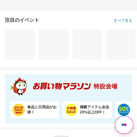
注目のイベント
すべて見る
＼11％OFF！／コンパクトな2倍巻き！キッチンペーパー 12ロール
お部屋や成長に合わせて7通りに使える、多機能ベビーサークル
1,620円
17,800円
1,
割引価格
割引価格
割引価格
1,430
15,664
1,496
円
円
円