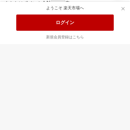
食品と日用品がお
掲載アイテム全品
日
得！
20%以上OFF！
ポ
ようこそ 楽天市場へ
ログイン
あなたはポイント
合計
倍
新規会員登録はこちら
最近チェックした商品
すべて見る