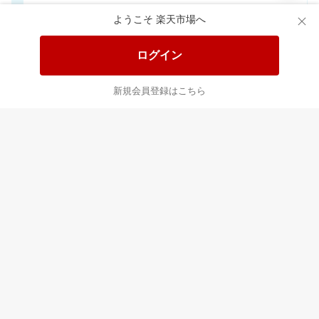
手のひらサイズ。外出先からスマホで家族やペットを見守れるカメラ WTW-W3
エクオールを体内で作れるのは日本人の約2人に1人と言われております。おすすめです
ようこそ 楽天市場へ
3,280円
5,298円
3,
割引価格
割引価格
割引価格
2,950
5,265
3,500
円
円
円
ログイン
食品と日用品がお
掲載アイテム全品
日
得！
20%以上OFF！
ポ
新規会員登録はこちら
?
あなたはポイント
合計
倍
ログインしてあなたの倍率を確認！
ポイント最大
18.5
倍
!
とは？
7/1から楽天ポイントカード＋ファミリーマートをSPU対象サービスに追加、
Rakuten Pashaのポイント獲得条件を変更