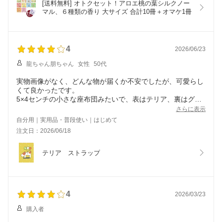
[送料無料] オトクセット！アロエ桃の葉シルクノー
マル、６種類の香り 大サイズ 合計10冊＋オマケ1冊
4
2026/06/23
龍ちゃん朋ちゃん
女性
50代
実物画像がなく、どんな物が届くか不安でしたが、可愛らし
くて良かったです。
5×4センチの小さな座布団みたいで、表はテリア、裏はグレ
ーのクリーナー、ボールチェーンとスエード革と紐のストラ
さらに表示
ップが付いていました。
自分用｜実用品・普段使い｜はじめて
皆様のコメントどおり、一度で画面がとても綺麗になりま
注文日：2026/06/18
す。
これから購入する方の参考になるよう、実物画像を添付した
かったのですが、私のスマホの画像は添付できないので、シ
テリア　ストラップ
ョップの方で載せて頂けたらと思います。
商品自体は星5ですが、実物画像がなかったので星4としまし
た。
4
2026/03/23
購入者