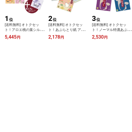
1
2
3
位
位
位
[送料無料] オトクセッ
[送料無料] オトクセッ
[送料無料] オトクセッ
ト！アロエ桃の葉シルク
ト！あぶらとり紙 アロ
ト！ノーマル特漉あぶら
ノーマル、6種類の香り
エ・シルク・桃の葉・ノ
とり紙【定番ひ印】大サ
5,445
2,178
2,530
円
円
円
大サイズ 合計10冊＋オ
ーマル【せのおりか】大
イズ 5冊
マケ1冊
サイズ 4冊