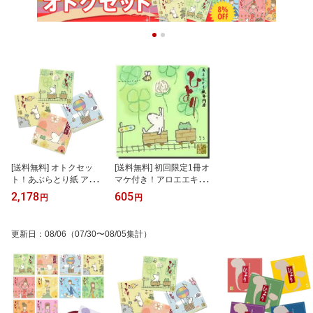
[送料無料] オトクセッ
[送料無料] 初回限定1冊オ
ト！あぶらとり紙 アロ
マケ付き！アロエエキス
エ・シルク・桃の葉・ノ
配合あぶらとり紙【せの
2,178
605
円
円
ーマル【せのおりか】大
おりか】大サイズ 1冊
サイズ 4冊
＋1冊
更新日
：
08/06
（07/30〜08/05集計）