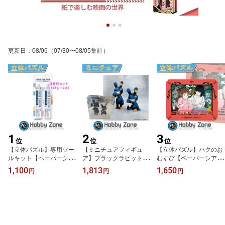
更新日
：
08/06
（07/30〜08/05集計）
1
2
3
位
位
位
【立体パズル】専用ツー
【ミニチュアフィギュ
【立体パズル】ハクのお
ルキット【ペーパーシア
ア】ブラックラビット
むすび【ペーパーシアタ
ター】 専用 接着剤 25g x
ホビーゾーンカラー【組
ー】PT-169 千と千尋の
1,100
1,813
1,650
円
円
円
2 あったら便利 プレ
み立て式】スタジオソー
神隠し Haku's Rice Bal
ゼント パズル ホビーゾ
タホビーゾーン限定カラ
l パズル ホビーゾーン ho
ーン hobby zone PT-kit3
ー 組み立て難易度は5
bby zone
段階中の1.0 プレゼント
ホビーゾーン hobby zon
e