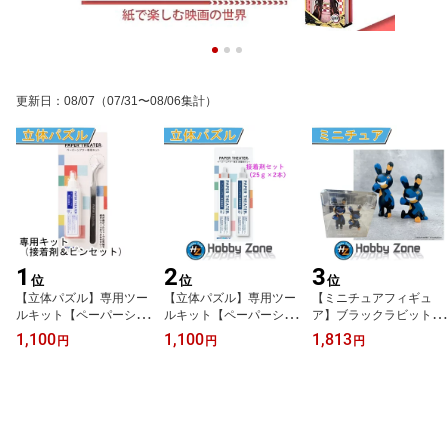
更新日
：
08/07
（07/31〜08/06集計）
1
2
3
位
位
位
【立体パズル】専用ツー
【立体パズル】専用ツー
【ミニチュアフィギュ
ルキット【ペーパーシア
ルキット【ペーパーシア
ア】ブラックラビット
ター】 ピンセット 専用
ター】 専用 接着剤 25g x
ホビーゾーンカラー【組
1,100
1,100
1,813
円
円
円
接着剤 15g x1 アニメ プ
2 あったら便利 プレ
み立て式】スタジオソー
レゼント パズル ホビー
ゼント パズル ホビーゾ
タホビーゾーン限定カラ
ゾーン hobby zone PT-kit
ーン hobby zone PT-kit3
ー 組み立て難易度は5
3
段階中の1.0 プレゼント
ホビーゾーン hobby zon
e