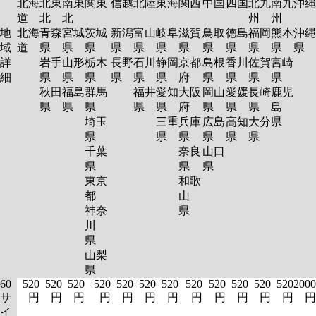
北海
北東
南東
関東
信越
北陸
東海
関西
中国
四国
北九
南九
沖縄
道
北
北
州
州
地
北海
青森
宮城
茨城
新潟
富山
岐阜
滋賀
鳥取
徳島
福岡
熊本
沖縄
域
道
県
県
県
県
県
県
県
県
県
県
県
県
詳
岩手
山形
栃木
長野
石川
静岡
京都
島根
香川
佐賀
宮崎
細
県
県
県
県
県
県
府
県
県
県
県
秋田
福島
群馬
福井
愛知
大阪
岡山
愛媛
長崎
鹿児
県
県
県
県
県
府
県
県
県
島
埼玉
三重
兵庫
広島
高知
大分
県
県
県
県
県
県
県
千葉
奈良
山口
県
県
県
東京
和歌
都
山
神奈
県
川
県
山梨
県
60
520
520
520
520
520
520
520
520
520
520
520
520
2000
サ
円
円
円
円
円
円
円
円
円
円
円
円
円
イ