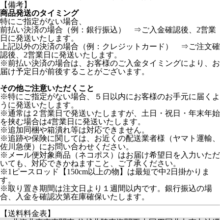
【備考】
商品発送のタイミング
特にご指定がない場合、
前払い決済の場合（例：銀行振込） ⇒ご入金確認後、2営業
日に発送いたします。
上記以外の決済の場合（例：クレジットカード） ⇒ご注文確
認後、2営業日に発送いたします。
※前払い決済の場合は、お客様のご入金タイミングにより、お
届け予定日が前後することがございます。
その他ご注意いただくこと
※特にご指定がない場合、５日以内にお客様のお手元に届くよ
うに発送いたします。
※通常は２営業日で発送いたしますが、土日・祝日・年末年始
を挟む場合は4営業日に発送いたします。
※追加同梱や箱潰れ等は対応できません。
※追跡や保険に関しては、お近くの配送業者様（ヤマト運輸、
佐川急便）にお問い合わせください。
※メール便対象商品（ネコポス）はお届け希望日を入力いただ
いても、対応できかねますこと、ご了承ください。
※1ピースロッド【150cm以上の物】は最短で中2日掛かりま
す。
※取り置き期間は注文日より１週間以内です。銀行振込の場
合、入金を確認次第在庫確保いたします。
【送料料金表】