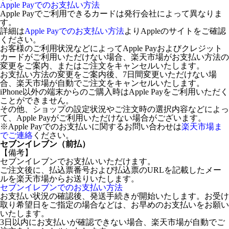
Apple Payでのお支払い方法
Apple Payでご利用できるカードは発行会社によって異なりま
す。
詳細は
Apple Payでのお支払い方法
よりAppleのサイトをご確認
ください。
お客様のご利用状況などによってApple Payおよびクレジット
カードがご利用いただけない場合、楽天市場がお支払い方法の
変更をご案内、またはご注文をキャンセルいたします。
お支払い方法の変更をご案内後、7日間変更いただけない場
合、楽天市場が自動でご注文をキャンセルいたします。
iPhone以外の端末からのご購入時はApple Payをご利用いただく
ことができません。
その他、ショップの設定状況やご注文時の選択内容などによっ
て、Apple Payがご利用いただけない場合がございます。
※Apple Payでのお支払いに関するお問い合わせは
楽天市場ま
でご連絡
ください。
セブンイレブン（前払）
【備考】
セブンイレブンでお支払いいただけます。
ご注文後に、払込票番号および払込票のURLを記載したメー
ルを楽天市場からお送りいたします。
セブンイレブンでのお支払い方法
お支払い状況の確認後、発送手続きが開始いたします。お受け
取り希望日をご指定の場合などは、お早めのお支払いをお願い
いたします。
3日以内にお支払いが確認できない場合、楽天市場が自動でご