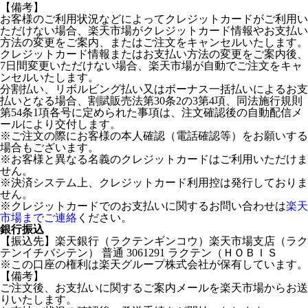
【備考】
お客様のご利用状況などによってクレジットカードがご利用い
ただけない場合、楽天市場がクレジットカード情報やお支払い
方法の変更をご案内、またはご注文をキャンセルいたします。
クレジットカード情報またはお支払い方法の変更をご案内後、
7日間変更いただけない場合、楽天市場が自動でご注文をキャ
ンセルいたします。
分割払い、リボルビング払い又はボーナス一括払いによるお支
払いとなる場合、割賦販売法第30条2の3第4項、同法施行規則
第54条1項各号に定められた事項は、注文確認後の自動配信メ
ールにより交付します。
※ご注文の際にお客様の本人確認（電話確認等）をお願いする
場合もございます。
※お客様と異なる名義のクレジットカードはご利用いただけま
せん。
※決済システム上、クレジットカード利用控は発行しておりま
せん。
※クレジットカードでのお支払いに関するお問い合わせは
楽天
市場までご連絡
ください。
銀行振込
【振込先】楽天銀行（ラクテンギンコウ）楽天市場支店（ラク
テンイチバシテン） 普通 3061291 ラクテン（ＨＯＢＩＳ
※この口座の権利は楽天グループ株式会社が保有しています。
【備考】
ご注文後、お支払いに関するご案内メールを楽天市場からお送
りいたします。