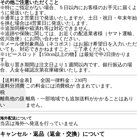
その他ご注意いただくこと
※特にご指定がない場合、５日以内にお客様のお手元に届くよ
うに発送いたします。
※通常は２営業日で発送いたしますが、土日・祝日・年末年始
を挟む場合は4営業日に発送いたします。
※追加同梱や箱潰れ等は対応できません。
※追跡や保険に関しては、お近くの配送業者様（ヤマト運輸、
佐川急便）にお問い合わせください。
※メール便対象商品（ネコポス）はお届け希望日を入力いただ
いても、対応できかねますこと、ご了承ください。
※1ピースロッド【150cm以上の物】は最短で中2日掛かりま
す。
※取り置き期間は注文日より１週間以内です。銀行振込の場
合、入金を確認次第在庫確保いたします。
【送料料金表】
全国一律料金：230円
送料分消費
この料金には消費税が 含まれています。
税
離島他の扱
離島・一部地域でも追加送料がかかることはあり
い
ません。
海外配送について
当店は海外へ発送を行っていません
キャンセル・返品（返金・交換）について