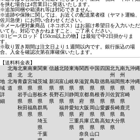
を挟む場合は4営業日に発送いたします。
※追加同梱や箱潰れ等は対応できません。
※追跡や保険に関しては、お近くの配送業者様（ヤマト運輸、
佐川急便）にお問い合わせください。
※メール便対象商品（ネコポス）はお届け希望日を入力いただ
いても、対応できかねますこと、ご了承ください。
※1ピースロッド【150cm以上の物】は最短で中2日掛かりま
す。
※取り置き期間は注文日より１週間以内です。銀行振込の場
合、入金を確認次第在庫確保いたします。
【送料料金表】
北海
北東
南東
関東
信越
北陸
東海
関西
中国
四国
北九
南九
沖縄
道
北
北
州
州
地
北海
青森
宮城
茨城
新潟
富山
岐阜
滋賀
鳥取
徳島
福岡
熊本
沖縄
域
道
県
県
県
県
県
県
県
県
県
県
県
県
詳
岩手
山形
栃木
長野
石川
静岡
京都
島根
香川
佐賀
宮崎
細
県
県
県
県
県
県
府
県
県
県
県
秋田
福島
群馬
福井
愛知
大阪
岡山
愛媛
長崎
鹿児
県
県
県
県
県
府
県
県
県
島
埼玉
三重
兵庫
広島
高知
大分
県
県
県
県
県
県
県
千葉
奈良
山口