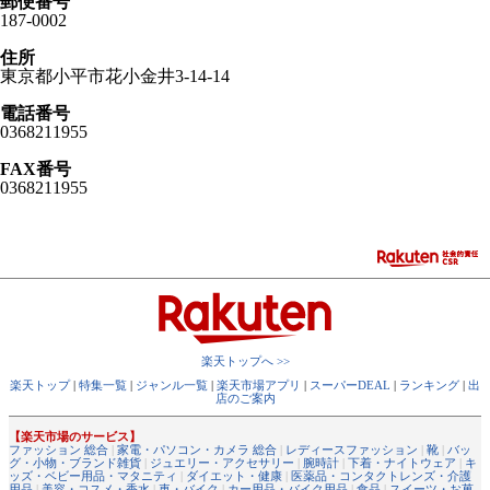
郵便番号
187-0002
住所
東京都小平市花小金井3-14-14
電話番号
0368211955
FAX番号
0368211955
楽天トップへ >>
楽天トップ
|
特集一覧
|
ジャンル一覧
|
楽天市場アプリ
|
スーパーDEAL
|
ランキング
|
出
店のご案内
【楽天市場のサービス】
ファッション 総合
|
家電・パソコン・カメラ 総合
|
レディースファッション
|
靴
|
バッ
グ・小物・ブランド雑貨
|
ジュエリー・アクセサリー
|
腕時計
|
下着・ナイトウェア
|
キ
ッズ・ベビー用品・マタニティ
|
ダイエット・健康
|
医薬品・コンタクトレンズ・介護
用品
|
美容・コスメ・香水
|
車・バイク
|
カー用品・バイク用品
|
食品
|
スイーツ・お菓