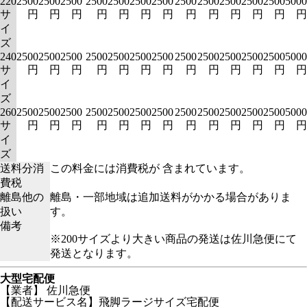
220
2500
2500
2500
2500
2500
2500
2500
2500
2500
2500
2500
2500
5000
サ
円
円
円
円
円
円
円
円
円
円
円
円
円
イ
ズ
240
2500
2500
2500
2500
2500
2500
2500
2500
2500
2500
2500
2500
5000
サ
円
円
円
円
円
円
円
円
円
円
円
円
円
イ
ズ
260
2500
2500
2500
2500
2500
2500
2500
2500
2500
2500
2500
2500
5000
サ
円
円
円
円
円
円
円
円
円
円
円
円
円
イ
ズ
送料分消
この料金には消費税が 含まれています。
費税
離島他の
離島・一部地域は追加送料がかかる場合がありま
扱い
す。
備考
※200サイズより大きい商品の発送は佐川急便にて
発送となります。
大型宅配便
【業者】 佐川急便
【配送サービス名】飛脚ラージサイズ宅配便