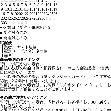
26
27
28
29
30
31
1
30
31
1
2
3
4
5
2
3
4
5
6
7
8
6
7
8
9
10
11
12
9
10
11
12
13
14
15
13
14
15
16
17
18
19
16
17
18
19
20
21
22
20
21
22
23
24
25
26
23
24
25
26
27
28
29
27
28
29
30
1
2
3
30
31
1
2
3
4
5
■
休業日（受注・発送対応なし）
■
受注対応のみ
■
発送対応のみ
宅配便
【業者】 ヤマト運輸
【配送サービス名】宅急便
【備考】
商品発送のタイミング
特にご指定がない場合、
前払い決済の場合（例：銀行振込） ⇒ご入金確認後、2営業
日に発送いたします。
上記以外の決済の場合（例：クレジットカード） ⇒ご注文確
認後、2営業日に発送いたします。
※前払い決済の場合は、お客様のご入金タイミングにより、お
届け予定日が前後することがございます。
その他ご注意いただくこと
※特にご指定がない場合、５日以内にお客様のお手元に届くよ
うに発送いたします。
※通常は２営業日で発送いたしますが、土日・祝日・年末年始