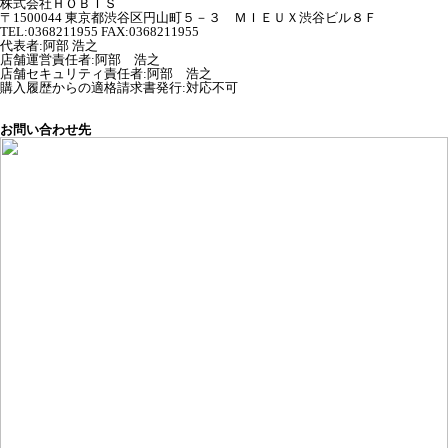
株式会社ＨＯＢＩＳ
〒1500044 東京都渋谷区円山町５－３ ＭＩＥＵＸ渋谷ビル８Ｆ
TEL:0368211955 FAX:0368211955
代表者
:
阿部 浩之
店舗運営責任者
:
阿部 浩之
店舗セキュリティ責任者
:
阿部 浩之
購入履歴からの適格請求書発行:対応不可
お問い合わせ先