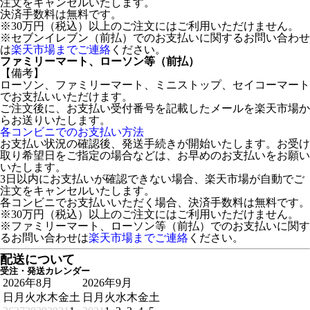
注文をキャンセルいたします。
決済手数料は無料です。
※30万円（税込）以上のご注文にはご利用いただけません。
※セブンイレブン（前払）でのお支払いに関するお問い合わせ
は
楽天市場までご連絡
ください。
ファミリーマート、ローソン等（前払）
【備考】
ローソン、ファミリーマート、ミニストップ、セイコーマート
でお支払いいただけます。
ご注文後に、お支払い受付番号を記載したメールを楽天市場か
らお送りいたします。
各コンビニでのお支払い方法
お支払い状況の確認後、発送手続きが開始いたします。お受け
取り希望日をご指定の場合などは、お早めのお支払いをお願い
いたします。
3日以内にお支払いが確認できない場合、楽天市場が自動でご
注文をキャンセルいたします。
各コンビニでお支払いいただく場合、決済手数料は無料です。
※30万円（税込）以上のご注文にはご利用いただけません。
※ファミリーマート、ローソン等（前払）でのお支払いに関す
るお問い合わせは
楽天市場までご連絡
ください。
配送について
受注・発送カレンダー
2026年8月
2026年9月
日
月
火
水
木
金
土
日
月
火
水
木
金
土