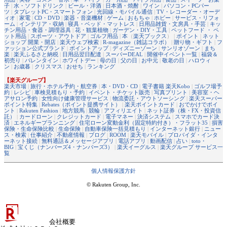
子
|
水・ソフトドリンク
|
ビール・洋酒
|
日本酒・焼酎
|
ワイン
|
パソコン・PCパー
ツ
|
タブレットPC・スマートフォン
|
光回線・モバイル通信
|
TV・レコーダー・オーデ
ィオ
|
家電
|
CD・DVD
|
楽器・音楽機材
|
ゲーム
|
おもちゃ
|
ホビー
|
サービス・リフォ
ーム
|
インテリア・収納
|
寝具・ベッド・マットレス
|
日用品雑貨・文房具・手芸
|
キッ
チン用品・食器・調理器具
|
花・観葉植物
|
ガーデン・DIY・工具
|
ペットフード ・ ペ
ット用品
|
スポーツ・アウトドア
|
ゴルフ用品
|
本
（
楽天ブックス
） |
ポイント
|
ネット
ショップ 開業・開店
|
楽天ウェブ検索
|
R-magazine（雑誌コラボ）
|
贈り物・ギフト
|
フ
ァッション公式ブランド
|
ポイントアップ
|
ディズニーゾーン
|
サンリオゾーン
|
まち
楽
|
楽天ふるさと納税
|
日用品翌日配達
|
スーパーDEAL
|
開催中イベント一覧
|
福袋＆
初売り
|
バレンタイン
|
ホワイトデー
|
母の日
|
父の日
|
お中元
|
敬老の日
|
ハロウィ
ン
|
お歳暮
|
クリスマス
|
おせち
|
ランキング
【楽天グループ】
楽天市場
|
旅行・ホテル予約・航空券
|
本・DVD・CD
|
電子書籍 楽天Kobo
|
ゴルフ場予
約
|
レシピ
|
車検見積もり・予約
|
イベント・チケット販売
|
写真プリント
|
美容室・ヘ
アサロン予約
|
女性向け健康管理サービス
|
物流委託・アウトソーシング
|
楽天スーパー
ポイント特集
|
Rebates（ポイント提携サイト）
|
楽天ポイントカード
|
おでかけでポイ
ント
|
Rakuten Fashion
|
地方競馬
|
競輪
|
アフィリエイト
|
ネット証券（株・FX・投資信
託）
|
カードローン
|
クレジットカード
|
電子マネー
|
決済システム
|
スマホでカード決
済
|
エネルギープランニング
|
住宅ローン変動金利（固定特約付き）・フラット35
|
損害
保険・生命保険比較
|
生命保険
|
自動車保険一括見積もり
|
インターネット銀行
|
ニュー
ス・検索
|
仕事紹介
|
不動産情報
|
ブログ
|
ROOM
|
楽天モバイル
|
プロバイダ・インタ
ーネット接続
|
無料通話＆メッセージアプリ
|
電話アプリ
|
動画配信
|
占い
|
toto・
BIG
|
宝くじ（ナンバーズ4・ナンバーズ3）
|
楽天イーグルス
|
楽天グループ サービス一
覧
個人情報保護方針
© Rakuten Group, Inc.
会社概要