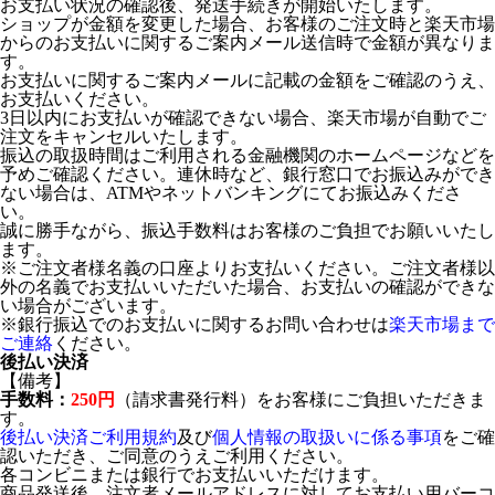
お支払い状況の確認後、発送手続きが開始いたします。
ショップが金額を変更した場合、お客様のご注文時と楽天市場
からのお支払いに関するご案内メール送信時で金額が異なりま
す。
お支払いに関するご案内メールに記載の金額をご確認のうえ、
お支払いください。
3日以内にお支払いが確認できない場合、楽天市場が自動でご
注文をキャンセルいたします。
振込の取扱時間はご利用される金融機関のホームページなどを
予めご確認ください。連休時など、銀行窓口でお振込みができ
ない場合は、ATMやネットバンキングにてお振込みくださ
い。
誠に勝手ながら、振込手数料はお客様のご負担でお願いいたし
ます。
※ご注文者様名義の口座よりお支払いください。ご注文者様以
外の名義でお支払いいただいた場合、お支払いの確認ができな
い場合がございます。
※銀行振込でのお支払いに関するお問い合わせは
楽天市場まで
ご連絡
ください。
後払い決済
【備考】
手数料：
250円
（請求書発行料）をお客様にご負担いただきま
す。
後払い決済ご利用規約
及び
個人情報の取扱いに係る事項
をご確
認いただき、ご同意のうえご利用ください。
各コンビニまたは銀行でお支払いいただけます。
商品発送後、注文者メールアドレスに対してお支払い用バーコ