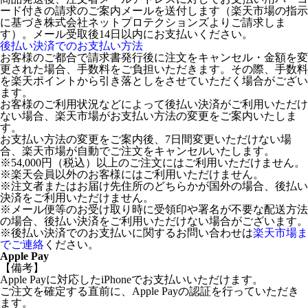
ード付きの請求のご案内メールを送付します（楽天市場の指示
に基づき株式会社ネットプロテクションズよりご請求しま
す）。メール受取後14日以内にお支払いください。
後払い決済でのお支払い方法
お客様のご都合で請求書発行後に注文をキャンセル・金額を変
更された場合、手数料をご負担いただきます。その際、手数料
を楽天ポイントから引き落としをさせていただく場合がござい
ます。
お客様のご利用状況などによって後払い決済がご利用いただけ
ない場合、楽天市場がお支払い方法の変更をご案内いたしま
す。
お支払い方法の変更をご案内後、7日間変更いただけない場
合、楽天市場が自動でご注文をキャンセルいたします。
※54,000円（税込）以上のご注文にはご利用いただけません。
※楽天会員以外のお客様にはご利用いただけません。
※注文者またはお届け先住所のどちらかが国外の場合、後払い
決済をご利用いただけません。
※メール便等のお受け取り時に受領印や署名が不要な配送方法
の場合、後払い決済をご利用いただけない場合がございます。
※後払い決済でのお支払いに関するお問い合わせは
楽天市場ま
でご連絡
ください。
Apple Pay
【備考】
Apple Payに対応したiPhoneでお支払いいただけます。
ご注文を確定する直前に、Apple Payの認証を行っていただき
ます。