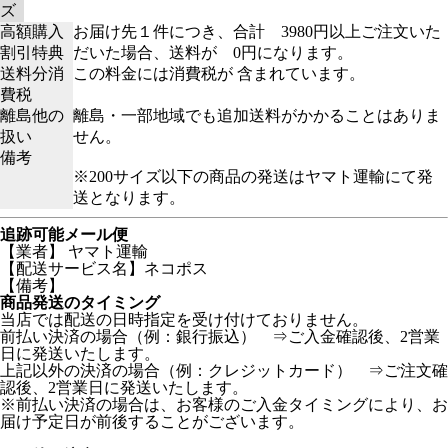
ズ
高額購入
お届け先１件につき、合計 3980円以上ご注文いた
割引特典
だいた場合、送料が 0円になります。
送料分消
この料金には消費税が 含まれています。
費税
離島他の
離島・一部地域でも追加送料がかかることはありま
扱い
せん。
備考
※200サイズ以下の商品の発送はヤマト運輸にて発
送となります。
追跡可能メール便
【業者】 ヤマト運輸
【配送サービス名】ネコポス
【備考】
商品発送のタイミング
当店では配送の日時指定を受け付けておりません。
前払い決済の場合（例：銀行振込） ⇒ご入金確認後、2営業
日に発送いたします。
上記以外の決済の場合（例：クレジットカード） ⇒ご注文確
認後、2営業日に発送いたします。
※前払い決済の場合は、お客様のご入金タイミングにより、お
届け予定日が前後することがございます。