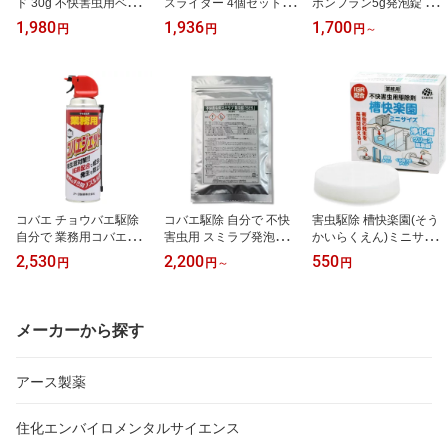
ド 30g 不快害虫用ベイト
スライダー 4個セット ト
ボンフラン5g発泡錠 効
タイプ殺虫剤 業務用 飲
コジラミ用粘着トラップ
果 害虫駆除 自分で 殺虫
1,980
1,936
1,700
円
円
円
～
食店 厨房 キッチン 宿泊
ベッド マットレス ソフ
剤 コバエ 幼虫駆除 発生
施設 点検 害虫駆除 毒エ
ァ 家具 民泊 民宿 旅行バ
源 排水口 排水溝 側溝 汚
サ 餌
ッグ モニター チェック
水 錠剤 発泡錠
ホテル 旅館
コバエ チョウバエ駆除
コバエ駆除 自分で 不快
害虫駆除 槽快楽園(そう
自分で 業務用コバエジェ
害虫用 スミラブ発泡錠剤
かいらくえん)ミニサイズ
ット 450ml 幼虫にも効く
SES 0.5g×100錠 チョウ
30g チョウバエ ユスリカ
2,530
2,200
550
円
円
～
円
殺虫スプレー 殺虫剤 エ
バエ ユスリカ 殺虫剤 発
羽化防止 殺虫剤 浄化槽
アゾール 速効性 残効性
生源 メール便 ネコポス
グリストラップ 仮設 く
シンク 浴室 浄化槽 排水
対応 錠剤 浴室 排水口 シ
み取りトイレ
ンク
メーカーから探す
アース製薬
住化エンバイロメンタルサイエンス