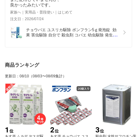
家族へ｜実用品・普段使い｜はじめて
注文日：2026/07/24
チョウバエ ユスリカ駆除 ボンフラン5ｇ発泡錠  効
果 害虫駆除 自分で 殺虫剤 コバエ 幼虫駆除 発生源 
排水口 排水溝 側溝 汚水 錠剤 発泡錠
商品ランキング
更新日
：
08/10
（08/03〜08/09集計）
1
2
3
位
位
位
あす楽 ムカデ ヤスデ駆
あす楽 チョウバエ ユス
殺虫剤 水性サフロチン乳