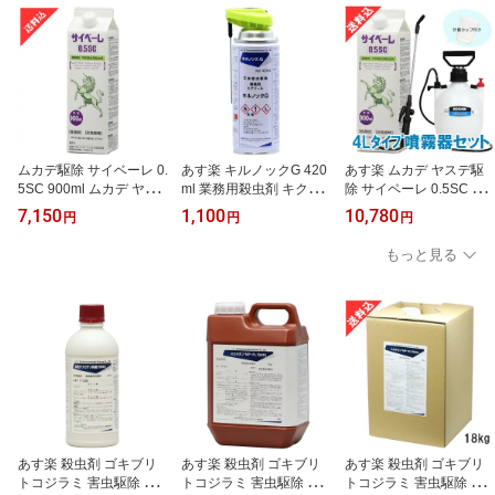
ムカデ駆除 サイベーレ 0.
あす楽 キルノックG 420
あす楽 ムカデ ヤスデ駆
5SC 900ml ムカデ ヤス
ml 業務用殺虫剤 キクイ
除 サイベーレ 0.5SC 900
デ アリ カメムシ用殺虫
ムシ チャタテムシシバン
ml＋4Lタイプ噴霧器セッ
7,150
1,100
10,780
円
円
円
剤 害虫駆除 液体 効果 殺
ムシ 駆除 アリ シミ シロ
ト 人気 カメムシ コオロ
虫剤 送料無料 壁面 予防
アリ キクイムシ ダンゴ
ギ 殺虫剤 液体 効果 害虫
もっと見る
対策 スプレー 噴霧
ムシ ヤスデ ゲジ クモ ス
駆除 殺虫剤 壁面 予防 対
プレー
策 スプレー 噴霧
あす楽 殺虫剤 ゴキブリ
あす楽 殺虫剤 ゴキブリ
あす楽 殺虫剤 ゴキブリ
トコジラミ 害虫駆除 水
トコジラミ 害虫駆除 ス
トコジラミ 害虫駆除 ス