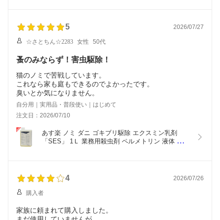
5
2026/07/27
☆さとちん☆2283
女性
50代
蚤のみならず！害虫駆除！
猫のノミで苦戦しています。
これなら家も庭もできるのでよかったです。
臭いとか気になりません。
自分用｜実用品・普段使い｜はじめて
注文日：2026/07/10
あす楽 ノミ ダニ ゴキブリ駆除 エクスミン乳剤
「SES」 1Ｌ 業務用殺虫剤 ペルメトリン 液体 効果 
ハエ 蚊 スプレー 噴霧 対策 屋内 屋外  飲食店 宿泊
施設
4
2026/07/26
購入者
家族に頼まれて購入しました。
まだ使用していませんが、