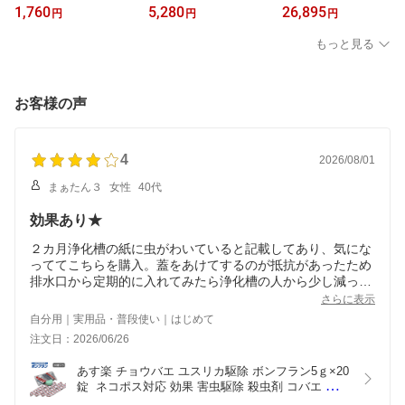
性サフロチン乳剤「SE
ミチオンNP-FL「SES」
ミチオンNP-FL「SES」
1,760
5,280
26,895
円
円
円
S」500ml 液体 効果 チャ
2kg 液体 効果 ゴキブリ
18kg 液体 効果 ゴキブリ
バネゴキブリ ノミ イエ
ノミ イエダニ マダニ ウ
ノミ イエダニ マダニ ウ
もっと見る
ダニ マダニ【第2類医薬
ジ ボウフラ【第2類医薬
ジ ボウフラ【第2類医薬
品】
品】
品】
お客様の声
4
2026/08/01
まぁたん３
女性
40代
効果あり★
２カ月浄化槽の紙に虫がわいていると記載してあり、気にな
っててこちらを購入。蓋をあけてするのが抵抗があったため
排水口から定期的に入れてみたら浄化槽の人から少し減って
ます☆と言われたので継続してみたいと思います★
さらに表示
量が多いのが欲しいけど値段が高いためもう少し安いと助か
自分用｜実用品・普段使い｜はじめて
ります。
注文日：2026/06/26
物は満足です☆
あす楽 チョウバエ ユスリカ駆除 ボンフラン5ｇ×20
錠  ネコポス対応 効果 害虫駆除 殺虫剤 コバエ 幼虫
駆除 発生源 排水口 排水溝 側溝 汚水 錠剤 発泡錠