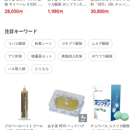
除 サイベーレ 0.5SC 900
リカ駆除 ボンフラン5g×
剤「SES」18L チャバネ
ml×4本セット カメムシ
20錠 ネコポス対応 効果
ゴキブリ 効果 ノミ イエ
28,050
1,980
30,800
円
円
円
殺虫剤 液体 効果 害虫駆
害虫駆除 殺虫剤 コバエ
ダニ トコジラミ(ナンキ
除 液体 効果 殺虫剤 対策
幼虫駆除 発生源 排水口
ンムシ) 蚊 ボウフラ マダ
スプレー 噴霧 壁面 外灯
排水溝 側溝 汚水 錠剤 発
ニ ハエ【第2類医薬品】
泡錠
注目キーワード
コバエ駆除
粘着シート
ゴキブリ駆除
ムカデ駆除
アリ対策
噴霧器セット
異物混入対策
ボウフラ駆除
ハエ取り紙
とりもち
グローバルベイトゴール
あす楽 BDS ベッドバグ
チョウバエ ユスリカ駆除