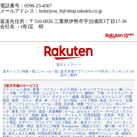
電話番号：0596-23-4567
メールアドレス：hohziyou_6@shop.rakuten.co.jp
返送先住所：〒516-0026 三重県伊勢市宇治浦田3丁目17-36
会社名 ：(有)宝 樹
楽天トップへ >>
楽天トップ
|
特集一覧
|
ジャンル一覧
|
楽天市場アプリ
|
スーパーDEAL
|
ランキング
|
出
店のご案内
【楽天市場のサービス】
ファッション 総合
|
家電・パソコン・カメラ 総合
|
レディースファッション
|
靴
|
バッ
グ・小物・ブランド雑貨
|
ジュエリー・アクセサリー
|
腕時計
|
下着・ナイトウェア
|
キ
ッズ・ベビー用品・マタニティ
|
ダイエット・健康
|
医薬品・コンタクトレンズ・介護
用品
|
美容・コスメ・香水
|
車・バイク
|
カー用品・バイク用品
|
食品
|
スイーツ・お菓
子
|
水・ソフトドリンク
|
ビール・洋酒
|
日本酒・焼酎
|
ワイン
|
パソコン・PCパー
ツ
|
タブレットPC・スマートフォン
|
光回線・モバイル通信
|
TV・レコーダー・オーデ
ィオ
|
家電
|
CD・DVD
|
楽器・音楽機材
|
ゲーム
|
おもちゃ
|
ホビー
|
サービス・リフォ
ーム
|
インテリア・収納
|
寝具・ベッド・マットレス
|
日用品雑貨・文房具・手芸
|
キッ
チン用品・食器・調理器具
|
花・観葉植物
|
ガーデン・DIY・工具
|
ペットフード ・ ペ
ット用品
|
スポーツ・アウトドア
|
ゴルフ用品
|
本
（
楽天ブックス
） |
ポイント
|
ネット
ショップ 開業・開店
|
楽天ウェブ検索
|
R-magazine（雑誌コラボ）
|
贈り物・ギフト
|
フ
ァッション公式ブランド
|
ポイントアップ
|
ディズニーゾーン
|
サンリオゾーン
|
まち
楽
|
楽天ふるさと納税
|
日用品翌日配達
|
スーパーDEAL
|
開催中イベント一覧
|
福袋＆