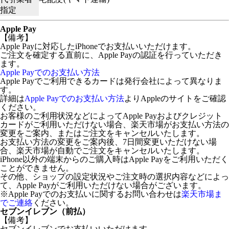
指定
Apple Pay
【備考】
Apple Payに対応したiPhoneでお支払いいただけます。
ご注文を確定する直前に、Apple Payの認証を行っていただき
ます。
Apple Payでのお支払い方法
Apple Payでご利用できるカードは発行会社によって異なりま
す。
詳細は
Apple Payでのお支払い方法
よりAppleのサイトをご確認
ください。
お客様のご利用状況などによってApple Payおよびクレジット
カードがご利用いただけない場合、楽天市場がお支払い方法の
変更をご案内、またはご注文をキャンセルいたします。
お支払い方法の変更をご案内後、7日間変更いただけない場
合、楽天市場が自動でご注文をキャンセルいたします。
iPhone以外の端末からのご購入時はApple Payをご利用いただく
ことができません。
その他、ショップの設定状況やご注文時の選択内容などによっ
て、Apple Payがご利用いただけない場合がございます。
※Apple Payでのお支払いに関するお問い合わせは
楽天市場ま
でご連絡
ください。
セブンイレブン（前払）
【備考】
セブンイレブンでお支払いいただけます。