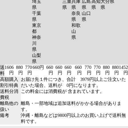
埼玉
三重
兵庫
広島
高知
大分
県
県
県
県
県
県
県
千葉
奈良
山口
県
県
県
東京
和歌
都
山
神奈
県
川
県
山梨
県
送
1606
880
770
660円
660
660
660
660
770
770
880
880
1452
円
円
円
円
円
円
円
円
円
円
円
円
料
高額購入
お届け先１件につき、合計 3979円以上ご注文いた
割引特典
だいた場合、送料が 0円になります。
送料分消
この料金には消費税が 含まれています。
費税
離島他の
離島・一部地域は追加送料がかかる場合がありま
扱い
す。
備考
沖縄・離島などは9800円以上のお買い上げで送料無
料です。