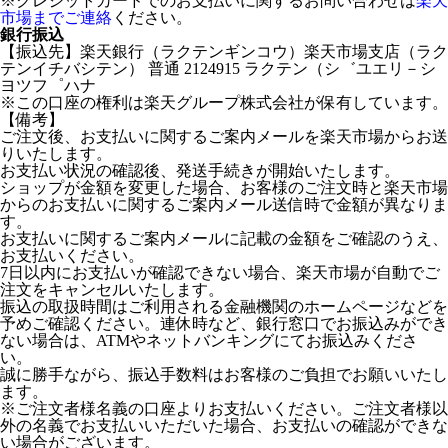
※クレジットカードでのお支払いに関するお問い合わせは
楽天
市場までご連絡
ください。
銀行振込
【振込先】楽天銀行（ラクテンギンコウ）楽天市場支店（ラク
テンイチバシテン） 普通 2124915 ラクテン（シ゛ユエリ－シ
ヨツフ゜ハナ
※この口座の権利は楽天グループ株式会社が保有しています。
【備考】
ご注文後、お支払いに関するご案内メールを楽天市場からお送
りいたします。
お支払い状況の確認後、発送手続きが開始いたします。
ショップが金額を変更した場合、お客様のご注文時と楽天市場
からのお支払いに関するご案内メール送信時で金額が異なりま
す。
お支払いに関するご案内メールに記載の金額をご確認のうえ、
お支払いください。
7日以内にお支払いが確認できない場合、楽天市場が自動でご
注文をキャンセルいたします。
振込の取扱時間はご利用される金融機関のホームページなどを
予めご確認ください。連休時など、銀行窓口でお振込みができ
ない場合は、ATMやネットバンキングにてお振込みくださ
い。
誠に勝手ながら、振込手数料はお客様のご負担でお願いいたし
ます。
※ご注文者様名義の口座よりお支払いください。ご注文者様以
外の名義でお支払いいただいた場合、お支払いの確認ができな
い場合がございます。