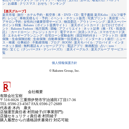
初売り
|
バレンタイン
|
ホワイトデー
|
母の日
|
父の日
|
お中元
|
敬老の日
|
ハロウィ
ン
|
お歳暮
|
クリスマス
|
おせち
|
ランキング
【楽天グループ】
楽天市場
|
旅行・ホテル予約・航空券
|
本・DVD・CD
|
電子書籍 楽天Kobo
|
ゴルフ場予
約
|
レシピ
|
車検見積もり・予約
|
イベント・チケット販売
|
写真プリント
|
美容室・ヘ
アサロン予約
|
女性向け健康管理サービス
|
物流委託・アウトソーシング
|
楽天スーパー
ポイント特集
|
Rebates（ポイント提携サイト）
|
楽天ポイントカード
|
おでかけでポイ
ント
|
Rakuten Fashion
|
地方競馬
|
競輪
|
アフィリエイト
|
ネット証券（株・FX・投資信
託）
|
カードローン
|
クレジットカード
|
電子マネー
|
決済システム
|
スマホでカード決
済
|
エネルギープランニング
|
住宅ローン変動金利（固定特約付き）・フラット35
|
損害
保険・生命保険比較
|
生命保険
|
自動車保険一括見積もり
|
インターネット銀行
|
ニュー
ス・検索
|
仕事紹介
|
不動産情報
|
ブログ
|
ROOM
|
楽天モバイル
|
プロバイダ・インタ
ーネット接続
|
無料通話＆メッセージアプリ
|
電話アプリ
|
動画配信
|
占い
|
toto・
BIG
|
宝くじ（ナンバーズ4・ナンバーズ3）
|
楽天イーグルス
|
楽天グループ サービス一
覧
個人情報保護方針
© Rakuten Group, Inc.
会社概要
有限会社宝樹
〒516-0026 三重県伊勢市宇治浦田3丁目17-36
TEL:0596-23-4567 FAX:0596-27-2689
代表者
:
木内 康夫
店舗運営責任者
:
村田綾子(IT事業部門)
店舗セキュリティ責任者
:
村田綾子
購入履歴からの適格請求書発行:対応可能