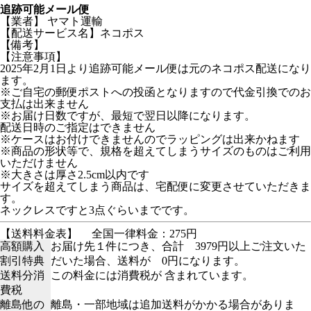
追跡可能メール便
【業者】 ヤマト運輸
【配送サービス名】ネコポス
【備考】
【注意事項】
2025年2月1日より追跡可能メール便は元のネコポス配送になり
ます。
※ご自宅の郵便ポストへの投函となりますので代金引換でのお
支払は出来ません
※お届け日数ですが、最短で翌日以降になります。
配送日時のご指定はできません
※ケースはお付けできませんのでラッピングは出来かねます
※商品の形状等で、規格を超えてしまうサイズのものはご利用
いただけません
※大きさは厚さ2.5cm以内です
サイズを超えてしまう商品は、宅配便に変更させていただきま
す。
ネックレスですと3点ぐらいまでです。
【送料料金表】
全国一律料金：275円
高額購入
お届け先１件につき、合計 3979円以上ご注文いた
割引特典
だいた場合、送料が 0円になります。
送料分消
この料金には消費税が 含まれています。
費税
離島他の
離島・一部地域は追加送料がかかる場合がありま