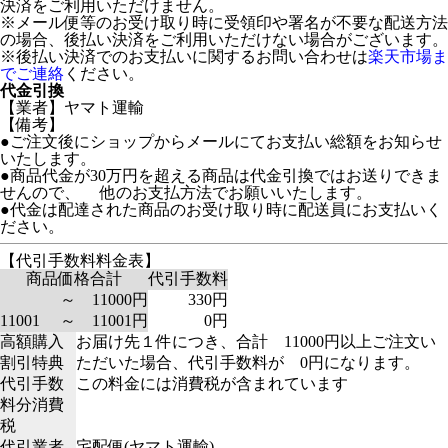
決済をご利用いただけません。
※メール便等のお受け取り時に受領印や署名が不要な配送方法
の場合、後払い決済をご利用いただけない場合がございます。
※後払い決済でのお支払いに関するお問い合わせは
楽天市場ま
でご連絡
ください。
代金引換
【業者】ヤマト運輸
【備考】
●ご注文後にショップからメールにてお支払い総額をお知らせ
いたします。
●商品代金が30万円を超える商品は代金引換ではお送りできま
せんので、 他のお支払方法でお願いいたします。
●代金は配達された商品のお受け取り時に配送員にお支払いく
ださい。
【代引手数料料金表】
商品価格合計
代引手数料
～ 11000円
330円
11001 ～ 11001円
0円
高額購入
お届け先１件につき、合計 11000円以上ご注文い
割引特典
ただいた場合、代引手数料が 0円になります。
代引手数
この料金には消費税が含まれています
料分消費
税
代引業者
宅配便(ヤマト運輸)