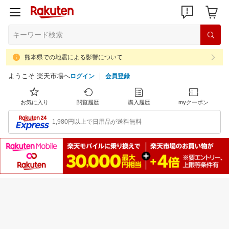
熊本県での地震による影響について
ようこそ 楽天市場へ
ログイン
会員登録
お気に入り
閲覧履歴
購入履歴
myクーポン
1,980円以上で日用品が送料無料