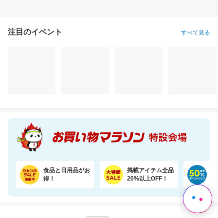
注目のイベント
すべて見る
＼35％OFF！1食あたり104円／お茶碗約1杯分！パックご飯 150g×48食
【R129適合】360度回転式 チャイルドシート ISOFIX対応 新生児から12歳まで
7,780円
25,800円
1,
割引価格
割引価格
割引価格
4,980
22,704
1,488
円
円
円