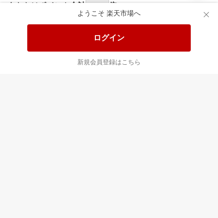
食品と日用品がお
掲載アイテム全品
日
得！
20%以上OFF！
ポ
ようこそ 楽天市場へ
ログイン
あなたはポイント
合計
倍
新規会員登録はこちら
最近チェックした商品
すべて見る