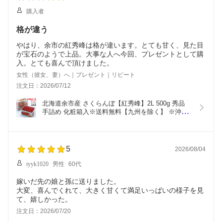
購入者
格が違う
やはり、余市の紅秀峰は格が違います。とても甘く、見た目
が宝石のようで上品。大事な人へ今回、プレゼントとして購
入。とても喜んで頂けました。
女性（彼女、妻）へ｜プレゼント｜リピート
注文日：2026/07/12
北海道余市産 さくらんぼ【紅秀峰】2L 500g 秀品 
手詰め 化粧箱入※送料無料【九州を除く】 ※沖縄
への配送不可※7月上旬より順次発送となりますさ
くらんぼ 紅秀峰 ニトリ観光果樹園 サクランボ さく
らんぼ お中元 送料無料 ギフト 贈答用
5
2026/08/04
tyyk1020
男性
60代
嫁いだ先の娘と孫に送りました。
大変、喜んでくれて、大きく甘くて満足いっぱいの様子を見
て、嬉しかった。
注文日：2026/07/20