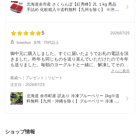
北海道余市産 さくらんぼ【紅秀峰】2L １kg 秀品 
手詰め 化粧箱入※送料無料【九州を除く】 ※沖縄
への配送不可※7月上旬より順次発送となりますさ
くらんぼ 紅秀峰 ニトリ観光果樹園 サクランボ さく
らんぼ お中元 送料無料 ギフト 贈答用
5
2026/07/25
hotatekun
女性
70代以上
御中元に購入しました。すぐに届いたようでお礼の電話を頂
きました。昨年も同じものを送り喜んでいただけたので今年
も送りました。毎朝のヨーグルトと一緒に、解凍してそのま
ま、1キログラムもあるので嬉しいと言っていました。
さらに表示
親戚へ｜プレゼント｜リピート
注文日：2026/07/23
北海道 余市町産 訳あり 冷凍ブルーベリー 1kg※送
料無料【九州・沖縄を除く】ブルーベリー 冷凍 国
産 １kg 北海道産 余市町 ジャム スムージー ジュー
ス アイスクリーム フルーツ 加工用 家庭用 業務用
ショップ情報