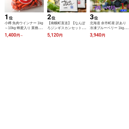
1
2
3
位
位
位
小樽 魚肉ウインナー 1kg
【南幌町直送】【なんぽ
北海道 余市町産 訳あり
～10kg 蜂蜜入り 業務用
ろジンギスカンセット】
冷凍ブルーベリー 1kg※
お得サイズ魚肉ソーセー
潤屋 マトンロース+ラム
送料無料【九州・沖縄を
1,400
5,120
3,940
円
～
円
円
ジ 赤ウインナー 魚肉 ウ
各500g 冷凍味付※送料
除く】ブルーベリー 冷凍
インナー 業務用 お弁当
無料【九州・沖縄を除
国産 1kg 北海道産 余市
ナポリタン バーベキュー
く】北海道 ジンギスカン
町 ジャム スムージー ジ
BBQ 焼きそば 焼き肉
ラム マトン 味付
ュース アイスクリーム
フルーツ 加工用 家庭用
業務用