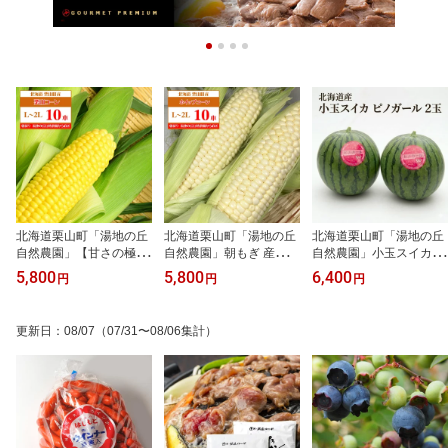
北海道栗山町「湯地の丘
北海道栗山町「湯地の丘
北海道栗山町「湯地の丘
自然農園」【甘さの極み
自然農園」朝もぎ 産地直
自然農園」小玉スイカ ピ
栗山コーン】10本 L〜2L
送 北海道 とうもろこし
ノガール 2玉 (1玉当たり
5,800
5,800
6,400
円
円
円
サイズ朝もぎ 産地直送※
【ホイップコーン】10本
1.5～1.7kg)産地直送※送
送料無料【九州・沖縄を
L〜2Lサイズ※送料無料
料無料【九州・沖縄を除
除く】※8月下旬より発
【九州・沖縄を除く】※
く】※8月上旬より発送
更新日
：
08/07
（07/31〜08/06集計）
送予定とうもろこし 北海
8月下旬より発送予定と
予定ピノ・ガール スイカ
道トウモロコシ 北海道
うもろこし 北海道 白い
小玉 すいか 北海道産
とうもろこし 送料無料
トウモロコシ ピュアホワ
ゴールドラッシュ 黄色
イト 甘い フルーツコー
甘い
ン