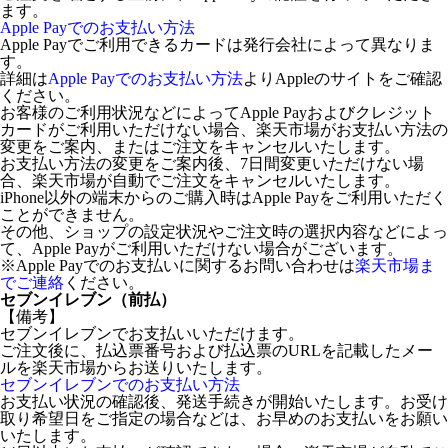
ます。
Apple Payでのお支払い方法
Apple Payでご利用できるカードは発行会社によって異なりま
す。
詳細は
Apple Payでのお支払い方法
よりAppleのサイトをご確認
ください。
お客様のご利用状況などによってApple Payおよびクレジット
カードがご利用いただけない場合、楽天市場がお支払い方法の
変更をご案内、またはご注文をキャンセルいたします。
お支払い方法の変更をご案内後、7日間変更いただけない場
合、楽天市場が自動でご注文をキャンセルいたします。
iPhone以外の端末からのご購入時はApple Payをご利用いただく
ことができません。
その他、ショップの設定状況やご注文時の選択内容などによっ
て、Apple Payがご利用いただけない場合がございます。
※Apple Payでのお支払いに関するお問い合わせは
楽天市場ま
でご連絡
ください。
セブンイレブン（前払）
【備考】
セブンイレブンでお支払いいただけます。
ご注文後に、払込票番号および払込票のURLを記載したメー
ルを楽天市場からお送りいたします。
セブンイレブンでのお支払い方法
お支払い状況の確認後、発送手続きが開始いたします。お受け
取り希望日をご指定の場合などは、お早めのお支払いをお願い
いたします。