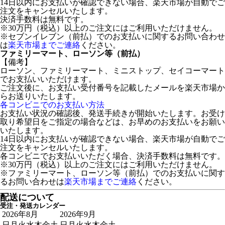
14日以内にお支払いが確認できない場合、楽天市場が自動でご
注文をキャンセルいたします。
決済手数料は無料です。
※30万円（税込）以上のご注文にはご利用いただけません。
※セブンイレブン（前払）でのお支払いに関するお問い合わせ
は
楽天市場までご連絡
ください。
ファミリーマート、ローソン等（前払）
【備考】
ローソン、ファミリーマート、ミニストップ、セイコーマート
でお支払いいただけます。
ご注文後に、お支払い受付番号を記載したメールを楽天市場か
らお送りいたします。
各コンビニでのお支払い方法
お支払い状況の確認後、発送手続きが開始いたします。お受け
取り希望日をご指定の場合などは、お早めのお支払いをお願い
いたします。
14日以内にお支払いが確認できない場合、楽天市場が自動でご
注文をキャンセルいたします。
各コンビニでお支払いいただく場合、決済手数料は無料です。
※30万円（税込）以上のご注文にはご利用いただけません。
※ファミリーマート、ローソン等（前払）でのお支払いに関す
るお問い合わせは
楽天市場までご連絡
ください。
配送について
受注・発送カレンダー
2026年8月
2026年9月
日
月
火
水
木
金
土
日
月
火
水
木
金
土