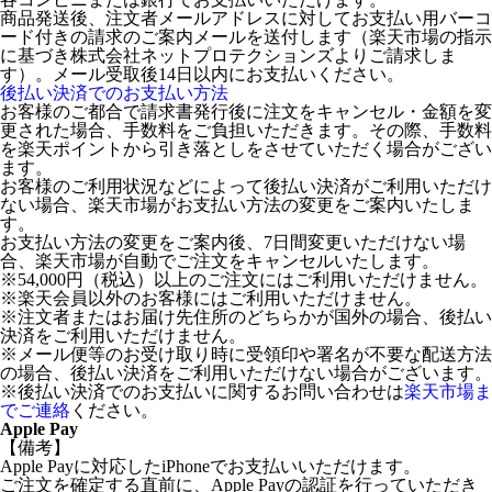
商品発送後、注文者メールアドレスに対してお支払い用バーコ
ード付きの請求のご案内メールを送付します（楽天市場の指示
に基づき株式会社ネットプロテクションズよりご請求しま
す）。メール受取後14日以内にお支払いください。
後払い決済でのお支払い方法
お客様のご都合で請求書発行後に注文をキャンセル・金額を変
更された場合、手数料をご負担いただきます。その際、手数料
を楽天ポイントから引き落としをさせていただく場合がござい
ます。
お客様のご利用状況などによって後払い決済がご利用いただけ
ない場合、楽天市場がお支払い方法の変更をご案内いたしま
す。
お支払い方法の変更をご案内後、7日間変更いただけない場
合、楽天市場が自動でご注文をキャンセルいたします。
※54,000円（税込）以上のご注文にはご利用いただけません。
※楽天会員以外のお客様にはご利用いただけません。
※注文者またはお届け先住所のどちらかが国外の場合、後払い
決済をご利用いただけません。
※メール便等のお受け取り時に受領印や署名が不要な配送方法
の場合、後払い決済をご利用いただけない場合がございます。
※後払い決済でのお支払いに関するお問い合わせは
楽天市場ま
でご連絡
ください。
Apple Pay
【備考】
Apple Payに対応したiPhoneでお支払いいただけます。
ご注文を確定する直前に、Apple Payの認証を行っていただき