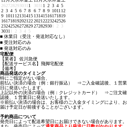
26
27
28
29
30
31
1
30
31
1
2
3
4
5
2
3
4
5
6
7
8
6
7
8
9
10
11
12
9
10
11
12
13
14
15
13
14
15
16
17
18
19
16
17
18
19
20
21
22
20
21
22
23
24
25
26
23
24
25
26
27
28
29
27
28
29
30
1
2
3
30
31
1
2
3
4
5
■
休業日（受注・発送対応なし）
■
受注対応のみ
■
発送対応のみ
宅配便
【業者】 佐川急便
【配送サービス名】飛脚宅配便
【備考】
商品発送のタイミング
特にご指定がない場合、
前払い決済の場合（例：銀行振込） ⇒ご入金確認後、１営業
日に発送いたします。
上記以外の決済の場合（例：クレジットカード） ⇒ご注文確
認後、１営業日に発送いたします。
※前払い決済の場合は、お客様のご入金タイミングにより、お
届け予定日が前後することがございます。
予約商品について
発売日によって配送希望日にお届けできない場合があります。
また、発売日によって
通常商品より発送に日数がかかります。