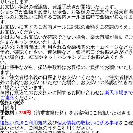
りいたします。
お支払い状況の確認後、発送手続きが開始いたします。
ショップが金額を変更した場合、お客様のご注文時と楽天市場
からのお支払いに関するご案内メール送信時で金額が異なりま
す。
お支払いに関するご案内メールに記載の金額をご確認のうえ、
お支払いください。
14日以内にお支払いが確認できない場合、楽天市場が自動でご
注文をキャンセルいたします。
振込の取扱時間はご利用される金融機関のホームページなどを
予めご確認ください。連休時など、銀行窓口でお振込みができ
ない場合は、ATMやネットバンキングにてお振込みくださ
い。
誠に勝手ながら、振込手数料はお客様のご負担でお願いいたし
ます。
※ご注文者様名義の口座よりお支払いください。ご注文者様以
外の名義でお支払いいただいた場合、お支払いの確認ができな
い場合がございます。
※銀行振込でのお支払いに関するお問い合わせは
楽天市場まで
ご連絡
ください。
後払い決済
【備考】
手数料：
250円
（請求書発行料）をお客様にご負担いただきま
す。
後払い決済ご利用規約
及び
個人情報の取扱いに係る事項
をご確
認いただき、ご同意のうえご利用ください。
各コンビニまたは銀行でお支払いいただけます。