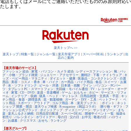
電話もしくはメールにてご連絡いただいたもののみ原則対応い
たします。
楽天トップへ >>
楽天トップ
|
特集一覧
|
ジャンル一覧
|
楽天市場アプリ
|
スーパーDEAL
|
ランキング
|
出
店のご案内
【楽天市場のサービス】
ファッション 総合
|
家電・パソコン・カメラ 総合
|
レディースファッション
|
靴
|
バッ
グ・小物・ブランド雑貨
|
ジュエリー・アクセサリー
|
腕時計
|
下着・ナイトウェア
|
キ
ッズ・ベビー用品・マタニティ
|
ダイエット・健康
|
医薬品・コンタクトレンズ・介護
用品
|
美容・コスメ・香水
|
車・バイク
|
カー用品・バイク用品
|
食品
|
スイーツ・お菓
子
|
水・ソフトドリンク
|
ビール・洋酒
|
日本酒・焼酎
|
ワイン
|
パソコン・PCパー
ツ
|
タブレットPC・スマートフォン
|
光回線・モバイル通信
|
TV・レコーダー・オーデ
ィオ
|
家電
|
CD・DVD
|
楽器・音楽機材
|
ゲーム
|
おもちゃ
|
ホビー
|
サービス・リフォ
ーム
|
インテリア・収納
|
寝具・ベッド・マットレス
|
日用品雑貨・文房具・手芸
|
キッ
チン用品・食器・調理器具
|
花・観葉植物
|
ガーデン・DIY・工具
|
ペットフード ・ ペ
ット用品
|
スポーツ・アウトドア
|
ゴルフ用品
|
本
（
楽天ブックス
） |
ポイント
|
ネット
ショップ 開業・開店
|
楽天ウェブ検索
|
R-magazine（雑誌コラボ）
|
贈り物・ギフト
|
フ
ァッション公式ブランド
|
ポイントアップ
|
ディズニーゾーン
|
サンリオゾーン
|
まち
楽
|
楽天ふるさと納税
|
日用品翌日配達
|
スーパーDEAL
|
開催中イベント一覧
|
福袋＆
初売り
|
バレンタイン
|
ホワイトデー
|
母の日
|
父の日
|
お中元
|
敬老の日
|
ハロウィ
ン
|
お歳暮
|
クリスマス
|
おせち
|
ランキング
【楽天グループ】