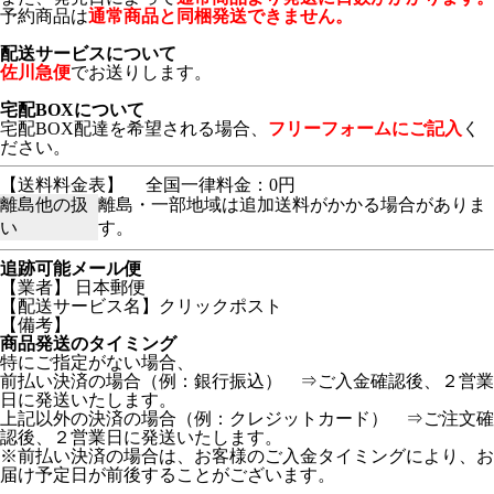
予約商品は
通常商品と同梱発送できません。
配送サービスについて
佐川急便
でお送りします。
宅配BOXについて
宅配BOX配達を希望される場合、
フリーフォームにご記入
く
ださい。
【送料料金表】
全国一律料金：0円
離島他の扱
離島・一部地域は追加送料がかかる場合がありま
い
す。
追跡可能メール便
【業者】 日本郵便
【配送サービス名】クリックポスト
【備考】
商品発送のタイミング
特にご指定がない場合、
前払い決済の場合（例：銀行振込） ⇒ご入金確認後、２営業
日に発送いたします。
上記以外の決済の場合（例：クレジットカード） ⇒ご注文確
認後、２営業日に発送いたします。
※前払い決済の場合は、お客様のご入金タイミングにより、お
届け予定日が前後することがございます。