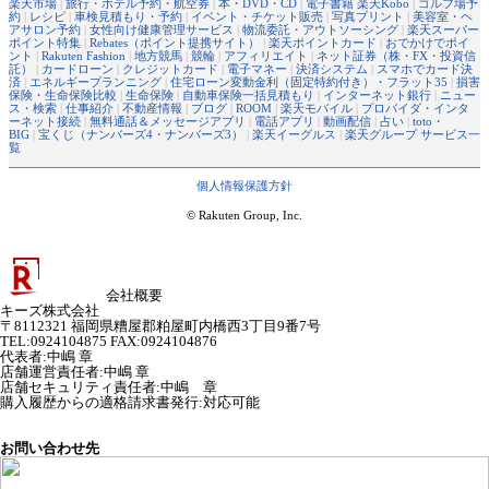
楽天市場
|
旅行・ホテル予約・航空券
|
本・DVD・CD
|
電子書籍 楽天Kobo
|
ゴルフ場予
約
|
レシピ
|
車検見積もり・予約
|
イベント・チケット販売
|
写真プリント
|
美容室・ヘ
アサロン予約
|
女性向け健康管理サービス
|
物流委託・アウトソーシング
|
楽天スーパー
ポイント特集
|
Rebates（ポイント提携サイト）
|
楽天ポイントカード
|
おでかけでポイ
ント
|
Rakuten Fashion
|
地方競馬
|
競輪
|
アフィリエイト
|
ネット証券（株・FX・投資信
託）
|
カードローン
|
クレジットカード
|
電子マネー
|
決済システム
|
スマホでカード決
済
|
エネルギープランニング
|
住宅ローン変動金利（固定特約付き）・フラット35
|
損害
保険・生命保険比較
|
生命保険
|
自動車保険一括見積もり
|
インターネット銀行
|
ニュー
ス・検索
|
仕事紹介
|
不動産情報
|
ブログ
|
ROOM
|
楽天モバイル
|
プロバイダ・インタ
ーネット接続
|
無料通話＆メッセージアプリ
|
電話アプリ
|
動画配信
|
占い
|
toto・
BIG
|
宝くじ（ナンバーズ4・ナンバーズ3）
|
楽天イーグルス
|
楽天グループ サービス一
覧
個人情報保護方針
© Rakuten Group, Inc.
会社概要
キーズ株式会社
〒8112321 福岡県糟屋郡粕屋町内橋西3丁目9番7号
TEL:0924104875 FAX:0924104876
代表者
:
中嶋 章
店舗運営責任者
:
中嶋 章
店舗セキュリティ責任者
:
中嶋 章
購入履歴からの適格請求書発行:対応可能
お問い合わせ先