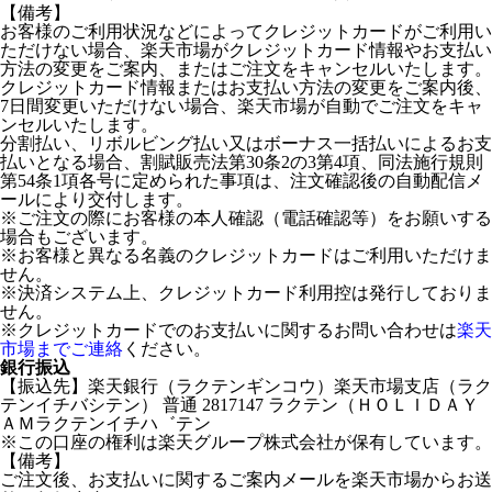
【備考】
お客様のご利用状況などによってクレジットカードがご利用い
ただけない場合、楽天市場がクレジットカード情報やお支払い
方法の変更をご案内、またはご注文をキャンセルいたします。
クレジットカード情報またはお支払い方法の変更をご案内後、
7日間変更いただけない場合、楽天市場が自動でご注文をキャ
ンセルいたします。
分割払い、リボルビング払い又はボーナス一括払いによるお支
払いとなる場合、割賦販売法第30条2の3第4項、同法施行規則
第54条1項各号に定められた事項は、注文確認後の自動配信メ
ールにより交付します。
※ご注文の際にお客様の本人確認（電話確認等）をお願いする
場合もございます。
※お客様と異なる名義のクレジットカードはご利用いただけま
せん。
※決済システム上、クレジットカード利用控は発行しておりま
せん。
※クレジットカードでのお支払いに関するお問い合わせは
楽天
市場までご連絡
ください。
銀行振込
【振込先】楽天銀行（ラクテンギンコウ）楽天市場支店（ラク
テンイチバシテン） 普通 2817147 ラクテン（ＨＯＬＩＤＡＹ
ＡＭラクテンイチハ゛テン
※この口座の権利は楽天グループ株式会社が保有しています。
【備考】
ご注文後、お支払いに関するご案内メールを楽天市場からお送