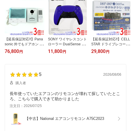
【延長保証対応!!】Pana
SONY ワイヤレスコント
【延長保証対応!!】CELL
sonic 外でもドアホン VL
ローラー DualSense CFI
STAR ドライブレコーダ
-SWE710KS
-ZCT1J04 ギャラクティ
ー CS-360FH
76,800
11,800
29,800
円
円
円
ック パープル
5
2026/08/06
購入者
長年使っていたエアコンのリモコンが壊れて探していたとこ
ろ、こちらで購入できて助かりました
注文日：2026/07/25
【中古】National エアコンリモコン A75C2023