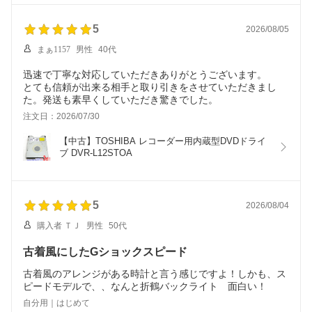
5
2026/08/05
まぁ1157
男性
40代
迅速で丁寧な対応していただきありがとうございます。
とても信頼が出来る相手と取り引きをさせていただきまし
た。発送も素早くしていただき驚きでした。
注文日：2026/07/30
【中古】TOSHIBA レコーダー用内蔵型DVDドライ
ブ DVR-L12STOA
5
2026/08/04
購入者 ＴＪ
男性
50代
古着風にしたGショックスピード
古着風のアレンジがある時計と言う感じですよ！しかも、ス
ピードモデルで、、なんと折鶴バックライト 面白い！
自分用｜はじめて