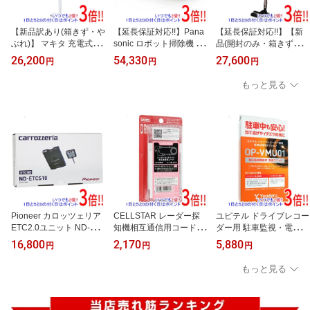
【新品訳あり(箱きず・や
【延長保証対応!!】Pana
【延長保証対応!!】【新
ぶれ)】 マキタ 充電式ハ
sonic ロボット掃除機 R
品(開封のみ・箱きず・や
ンディクリーナー CL181
ULO mini MC-RSC10-W
ぶれ)】 IRIS OHYAMA 極
26,200
54,330
27,600
円
円
円
FDRFW
ホワイト
細スティッククリーナー
モップ・マルチツール付
もっと見る
SBD-F2P
Pioneer カロッツェリア
CELLSTAR レーダー探
ユピテル ドライブレコー
ETC2.0ユニット ND-ET
知機相互通信用コード 1
ダー用 駐車監視・電圧監
CS10
2V車専用 3.6m GDO-06
視機能付電源直結ユニッ
16,800
2,170
5,880
円
円
円
ト OP-VMU01
もっと見る