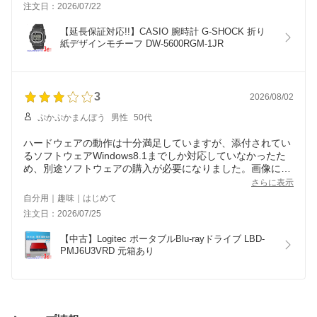
注文日：2026/07/22
【延長保証対応!!】CASIO 腕時計 G-SHOCK 折り
紙デザインモチーフ DW-5600RGM-1JR
3
2026/08/02
ぷかぷかまんぼう
男性
50代
ハードウェアの動作は十分満足していますが、添付されてい
るソフトウェアWindows8.1までしか対応していなかったた
め、別途ソフトウェアの購入が必要になりました。画像に映
っているものがすべてであれば、ソフトウェアの対応OSま
さらに表示
で明記していただきたく思います。
自分用｜趣味｜はじめて
注文日：2026/07/25
【中古】Logitec ポータブルBlu-rayドライブ LBD-
PMJ6U3VRD 元箱あり