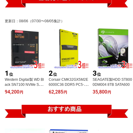
更新日
：
08/06
（07/30〜08/05集計）
1
2
3
位
位
位
Western Digital製 WD Bl
Corsair CMK32GX5M2E
SEAGATE製HDD ST800
ack SN7100 NVMe SSD
6000C36 DDR5 PC5-48
0DM004 8TB SATA600
WDS400T4X0E 4TB
000 16GB 2枚組
94,200
62,285
35,800
円
円
円