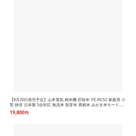
【8月20日発売予定】山本電気 精米機 匠味米 YE-RC52 家庭用 小
型 静音 日本製 5合対応 無洗米 胚芽米 再精米 みがき米モード搭
載 YE-RC52W ホワイト 白 YE-RC52B ブラック 黒 セット（ラッ
19,800
円
ピング不可）