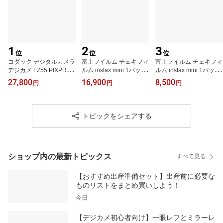
1
2
3
位
位
位
コダック デジタルカメラ
富士フイルム チェキフィ
富士フイルム チェキフィ
デジカメ FZ55 PIXPRO
ルム instax mini 1パック
ルム instax mini 1パック
コンパクトデジタルカメ
品 JP1 (10枚入り) ×10個
品 JP1 (10枚入り) ×5個
27,800
16,900
8,500
円
円
円
ラ 光学5倍ズーム フルH
セット [100枚入]（ラッ
セット [50枚入]（ラッピ
D動画 SDカード対応 軽
ピング不可）
ング不可）
量 コンデジ 旅行 修学旅
行 カメラ 3点セット
トピックをシェアする
ショップ内の最新トピックス
すべて見る
【おすすめ出産準備セット】出産前に必要な
ものリストをまとめ買いしよう！
今日
【デジカメ初心者向け】一眼レフとミラーレ