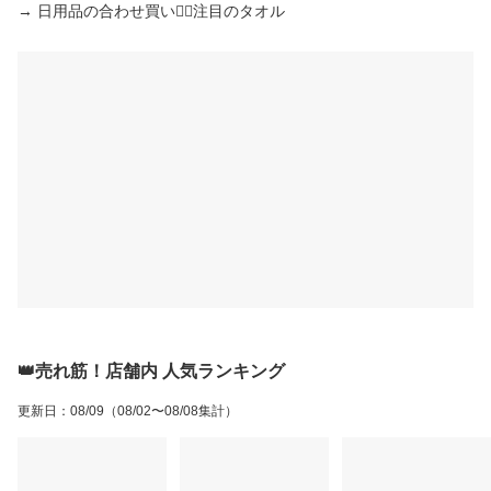
→ 日用品の合わせ買い🙆‍♀️注目のタオル
👑売れ筋！店舗内 人気ランキング
更新日
：
08/09
（08/02〜08/08集計）