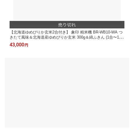
【北海道ゆめぴりか玄米2合付き】 象印 精米機 BR-WB10-WA つ
きたて風味＆北海道産ゆめぴりか玄米 300g＆綿ふきん (1合〜10
合/一升 ホワイト 白 家庭用 圧力式 家庭用精米機 玄米 白米 もち
43,000
円
米 古米 操作簡単 大容量 道産米 象印マホービン)（ラッピング不
可）