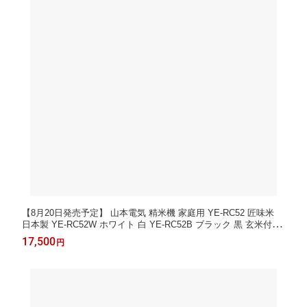
【8月20日発売予定】 山本電気 精米機 家庭用 YE-RC52 匠味米
日本製 YE-RC52W ホワイト 白 YE-RC52B ブラック 黒 玄米付き
（ラッピング不可）
17,500
円