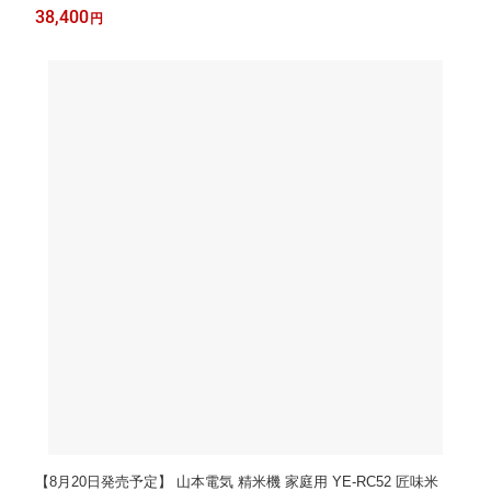
無洗米 自宅用 セット（ラッピング不可）
38,400
円
【8月20日発売予定】 山本電気 精米機 家庭用 YE-RC52 匠味米