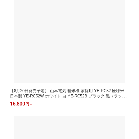
【8月20日発売予定】 山本電気 精米機 家庭用 YE-RC52 匠味米
日本製 YE-RC52W ホワイト 白 YE-RC52B ブラック 黒（ラッピ
ング不可）
16,800
円
～