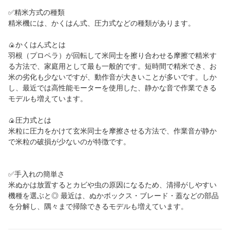
✅精米方式の種類
精米機には、かくはん式、圧力式などの種類があります。
🍙かくはん式とは
羽根（プロペラ）が回転して米同士を擦り合わせる摩擦で精米す
る方法で、家庭用として最も一般的です。短時間で精米でき、お
米の劣化も少ないですが、動作音が大きいことが多いです。しか
し、最近では高性能モーターを使用した、静かな音で作業できる
モデルも増えています。
🍙圧力式とは
米粒に圧力をかけて玄米同士を摩擦させる方法で、作業音が静か
で米粒の破損が少ないのが特徴です。
✅手入れの簡単さ
米ぬかは放置するとカビや虫の原因になるため、清掃がしやすい
機種を選ぶと◎ 最近は、ぬかボックス・ブレード・蓋などの部品
を分解し、隅々まで掃除できるモデルも増えています。