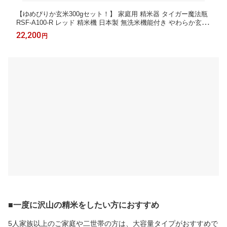
【ゆめぴりか玄米300gセット！】 家庭用 精米器 タイガー魔法瓶
RSF-A100-R レッド 精米機 日本製 無洗米機能付き やわらか玄米
コース 自家精米 (レビューでお米プレゼント) （ラッピング不可）
22,200
円
■一度に沢山の精米をしたい方におすすめ
5人家族以上のご家庭や二世帯の方は、大容量タイプがおすすめで