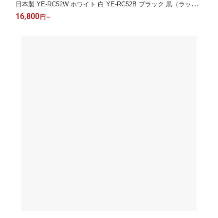
日本製 YE-RC52W ホワイト 白 YE-RC52B ブラック 黒（ラッピ
ング不可）
16,800
円
～