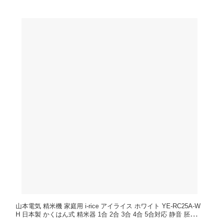
山本電気 精米機 家庭用 i-rice アイライス ホワイト YE-RC25A-W
H 日本製 かくはん式 精米器 1合 2合 3合 4合 5合対応 静音 胚芽米