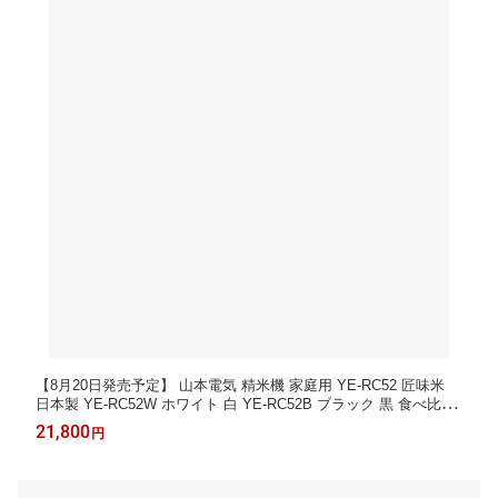
【8月20日発売予定】 山本電気 精米機 家庭用 YE-RC52 匠味米
日本製 YE-RC52W ホワイト 白 YE-RC52B ブラック 黒 食べ比べ
玄米3種セット（ラッピング不可）
21,800
円