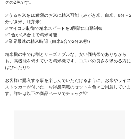
クの2色です。
✅うるち米を10種類のお米に精米可能（みがき米、白米、8分～2
分づき米、胚芽米）
✅マイコン制御で精米スピードを3段階に自動制御
✅1合から5合まで精米可能
✅業界最速の精米時間（白米5合で2分30秒）
精米機の中では割とリーズナブルな、安い価格帯でありながら
も、高機能を備えている精米機です。コスパの良さを求める方に
はぴったり✨
お客様に購入する事を楽しんでいただけるように、お米やライス
ストッカーが付いた、お得感満載のセットを色々ご用意していま
す。詳細は以下の商品ページでチェック💡