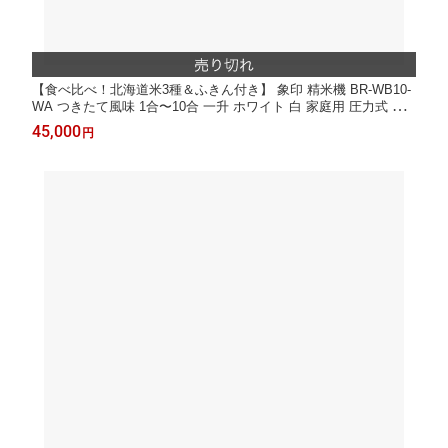
【食べ比べ！北海道米3種＆ふきん付き】 象印 精米機 BR-WB10-
WA つきたて風味 1合〜10合 一升 ホワイト 白 家庭用 圧力式 家
庭用精米機 玄米 白米 もち米 古米 大容量 （ラッピング不可）
45,000
円