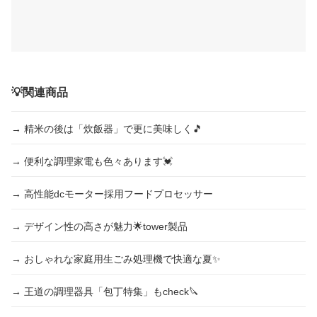
💡関連商品
→ 精米の後は「炊飯器」で更に美味しく🎵
→ 便利な調理家電も色々あります💓
→ 高性能dcモーター採用フードプロセッサー
→ デザイン性の高さが魅力🌟tower製品
→ おしゃれな家庭用生ごみ処理機で快適な夏✨
→ 王道の調理器具「包丁特集」もcheck🔪