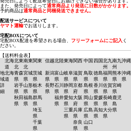
発売日によって配送希望日にお届けできない場合があります。
また、発売日によって
通常商品より発送に日数がかかります。
予約商品は
通常商品と同梱発送できません。
配送サービスについて
ヤマト運輸
でお送りします。
宅配BOXについて
宅配BOX配達を希望される場合、
フリーフォームにご記入
く
ださい。
【送料料金表】
北海
北東
南東
関東
信越
北陸
東海
関西
中国
四国
北九
南九
沖縄
道
北
北
州
州
地
北海
青森
宮城
茨城
新潟
富山
岐阜
滋賀
鳥取
徳島
福岡
熊本
沖縄
域
道
県
県
県
県
県
県
県
県
県
県
県
県
詳
岩手
山形
栃木
長野
石川
静岡
京都
島根
香川
佐賀
宮崎
細
県
県
県
県
県
県
府
県
県
県
県
秋田
福島
群馬
福井
愛知
大阪
岡山
愛媛
長崎
鹿児
県
県
県
県
県
府
県
県
県
島
埼玉
三重
兵庫
広島
高知
大分
県
県
県
県
県
県
県
千葉
奈良
山口
県
県
県