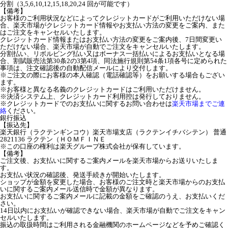
分割（3,5,6,10,12,15,18,20,24 回が可能です）
【備考】
お客様のご利用状況などによってクレジットカードがご利用いただけない場
合、楽天市場がクレジットカード情報やお支払い方法の変更をご案内、また
はご注文をキャンセルいたします。
クレジットカード情報またはお支払い方法の変更をご案内後、7日間変更い
ただけない場合、楽天市場が自動でご注文をキャンセルいたします。
分割払い、リボルビング払い又はボーナス一括払いによるお支払いとなる場
合、割賦販売法第30条2の3第4項、同法施行規則第54条1項各号に定められた
事項は、注文確認後の自動配信メールにより交付します。
※ご注文の際にお客様の本人確認（電話確認等）をお願いする場合もござい
ます。
※お客様と異なる名義のクレジットカードはご利用いただけません。
※決済システム上、クレジットカード利用控は発行しておりません。
※クレジットカードでのお支払いに関するお問い合わせは
楽天市場までご連
絡
ください。
銀行振込
【振込先】
楽天銀行（ラクテンギンコウ）楽天市場支店（ラクテンイチバシテン） 普通
2821136 ラクテン（ＨＯＭＦＩＮＥ
※この口座の権利は楽天グループ株式会社が保有しています。
【備考】
ご注文後、お支払いに関するご案内メールを楽天市場からお送りいたしま
す。
お支払い状況の確認後、発送手続きが開始いたします。
ショップが金額を変更した場合、お客様のご注文時と楽天市場からのお支払
いに関するご案内メール送信時で金額が異なります。
お支払いに関するご案内メールに記載の金額をご確認のうえ、お支払いくだ
さい。
14日以内にお支払いが確認できない場合、楽天市場が自動でご注文をキャン
セルいたします。
振込の取扱時間はご利用される金融機関のホームページなどを予めご確認く