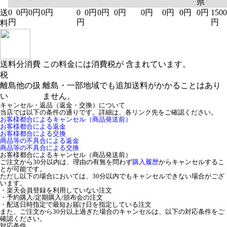
県
送
0
0円
0円
0円
0
0円
0円
0円
0円
0円
0円
0円
1500
円
円
円
料
送料分消費
この料金には消費税が 含まれています。
税
離島他の扱
離島・一部地域でも追加送料がかかることはあり
い
ません。
キャンセル・返品（返金・交換）について
当店では以下の条件の通りです。詳細は、各リンク先をご確認ください。
お客様都合によるキャンセル（商品発送前）
お客様都合による返金
お客様都合による交換
商品等の不具合による返金
商品等の不具合による交換
お客様都合によるキャンセル（商品発送前）
ご注文から30分以内は、理由の有無を問わず
購入履歴
からキャンセルするこ
とが可能です。
ただし以下の場合においては、30分以内でもキャンセルできない場合がござ
います。
・楽天会員登録を利用していない注文
・予約購入/定期購入/頒布会の注文
・配送日時指定で最短お届け日を指定している注文
また、ご注文から30分以上過ぎた場合のキャンセルは、以下の対応条件をご
確認ください。
対応条件