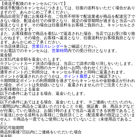
【発送手配後のキャンセルについて】
発送手配後のキャンセルにつきましては、往復の送料をいただく場合があり
ますので、あらかじめご了承ください。
商品出荷完了後にお客様不在、ご住所不明等で配送業者が商品を配達完了で
きない場合、配送会社での保管となり、規定の保管期間が過ぎると当店への
返送となります。その場合は往復送料をお客様ご負担の上、キャンセルとさ
せていただきます。
また、お客様都合で商品を着払いで返送された場合、当店ではお受け取り致
しかねます。その場合、お客様へ返送となり、往復送料がお客様負担となり
ます。あらかじめご了承ください。
※当店休業日は、
営業日カレンダー
をご確認ください。
※お電話でのキャンセルは、
営業時間
内での受け付けとなります。
返金額
お支払代金全額を返金いたします。
※クレジットカード決済の場合は、当店にて請求の取り消しをいたします。
詳細については、ご利用のカード会社へお問い合わせください。
通常ポイントのご利用分は、キャンセル手続きと同時に返還されます。
ポイントが返還されたかどうかは、
ポイント履歴
よりご確認下さい。
※期間限定ポイントの利用期限を過ぎてからキャンセルや金額修正が行われ
た場合、ポイントは失効扱いとなり、返還されませんのでご注意ください。
お客様都合による返金
以下の条件にあてはまる場合、返金いたします。
対応条件
以下の条件にあてはまる場合、返金いたします。 ※ご連絡いただいたのち、
1週間以内に商品をご返送いただけること ※箱、保証書、袋、商品タグなど
が付属していた場合は、お届け時のままで当店へ返送できる状態であること
※返送にかかる送料をお客様にご負担頂くこと（配送業者の指定はございま
せん） ※商品を一度でもご使用になられていないこと（未使用品であるこ
と）
対応可能期間
商品到着後7日以内にご連絡をいただいた場合
返金額