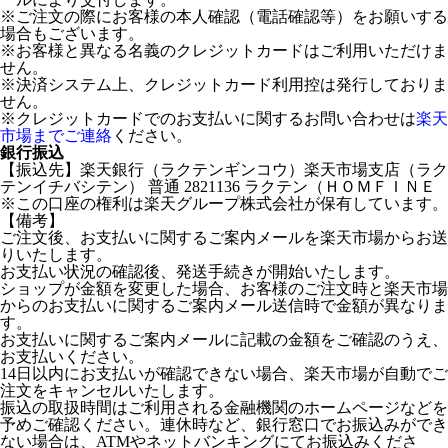
※ご注文の際にお客様の本人確認（電話確認等）をお願いする
場合もございます。
※お客様と異なる名義のクレジットカードはご利用いただけま
せん。
※決済システム上、クレジットカード利用控は発行しておりま
せん。
※クレジットカードでのお支払いに関するお問い合わせは
楽天
市場までご連絡
ください。
銀行振込
【振込先】楽天銀行（ラクテンギンコウ）楽天市場支店（ラク
テンイチバシテン） 普通 2821136 ラクテン（ＨＯＭＦＩＮＥ
※この口座の権利は楽天グループ株式会社が保有しています。
【備考】
ご注文後、お支払いに関するご案内メールを楽天市場からお送
りいたします。
お支払い状況の確認後、発送手続きが開始いたします。
ショップが金額を変更した場合、お客様のご注文時と楽天市場
からのお支払いに関するご案内メール送信時で金額が異なりま
す。
お支払いに関するご案内メールに記載の金額をご確認のうえ、
お支払いください。
14日以内にお支払いが確認できない場合、楽天市場が自動でご
注文をキャンセルいたします。
振込の取扱時間はご利用される金融機関のホームページなどを
予めご確認ください。連休時など、銀行窓口でお振込みができ
ない場合は、ATMやネットバンキングにてお振込みくださ