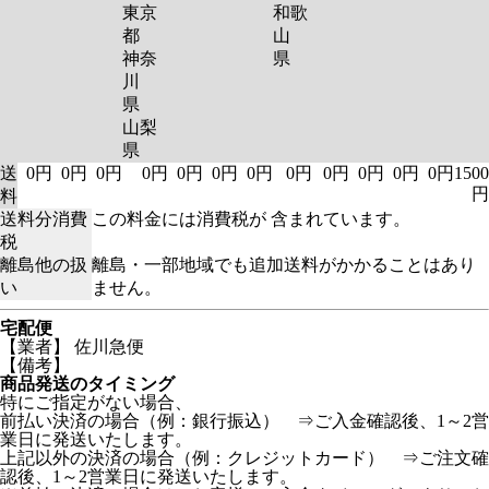
東京
和歌
都
山
神奈
県
川
県
山梨
県
送
0円
0円
0円
0円
0円
0円
0円
0円
0円
0円
0円
0円
1500
円
料
送料分消費
この料金には消費税が 含まれています。
税
離島他の扱
離島・一部地域でも追加送料がかかることはあり
い
ません。
宅配便
【業者】 佐川急便
【備考】
商品発送のタイミング
特にご指定がない場合、
前払い決済の場合（例：銀行振込） ⇒ご入金確認後、1～2営
業日に発送いたします。
上記以外の決済の場合（例：クレジットカード） ⇒ご注文確
認後、1～2営業日に発送いたします。