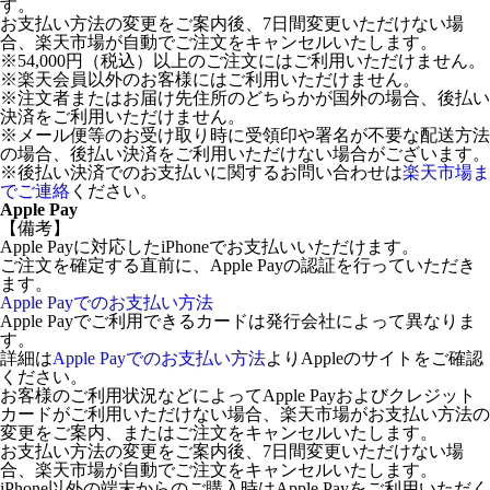
す。
お支払い方法の変更をご案内後、7日間変更いただけない場
合、楽天市場が自動でご注文をキャンセルいたします。
※54,000円（税込）以上のご注文にはご利用いただけません。
※楽天会員以外のお客様にはご利用いただけません。
※注文者またはお届け先住所のどちらかが国外の場合、後払い
決済をご利用いただけません。
※メール便等のお受け取り時に受領印や署名が不要な配送方法
の場合、後払い決済をご利用いただけない場合がございます。
※後払い決済でのお支払いに関するお問い合わせは
楽天市場ま
でご連絡
ください。
Apple Pay
【備考】
Apple Payに対応したiPhoneでお支払いいただけます。
ご注文を確定する直前に、Apple Payの認証を行っていただき
ます。
Apple Payでのお支払い方法
Apple Payでご利用できるカードは発行会社によって異なりま
す。
詳細は
Apple Payでのお支払い方法
よりAppleのサイトをご確認
ください。
お客様のご利用状況などによってApple Payおよびクレジット
カードがご利用いただけない場合、楽天市場がお支払い方法の
変更をご案内、またはご注文をキャンセルいたします。
お支払い方法の変更をご案内後、7日間変更いただけない場
合、楽天市場が自動でご注文をキャンセルいたします。
iPhone以外の端末からのご購入時はApple Payをご利用いただく