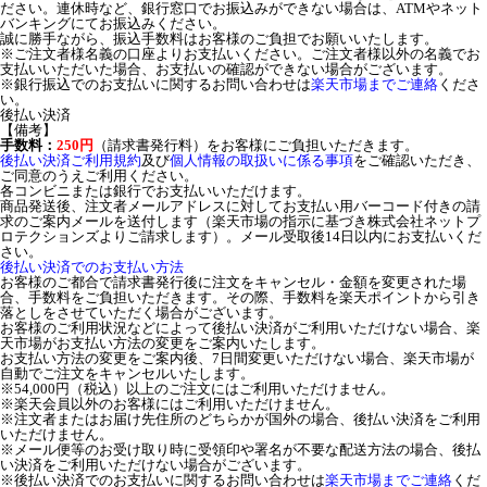
ださい。連休時など、銀行窓口でお振込みができない場合は、ATMやネット
バンキングにてお振込みください。
誠に勝手ながら、振込手数料はお客様のご負担でお願いいたします。
※ご注文者様名義の口座よりお支払いください。ご注文者様以外の名義でお
支払いいただいた場合、お支払いの確認ができない場合がございます。
※銀行振込でのお支払いに関するお問い合わせは
楽天市場までご連絡
くださ
い。
後払い決済
【備考】
手数料：
250円
（請求書発行料）をお客様にご負担いただきます。
後払い決済ご利用規約
及び
個人情報の取扱いに係る事項
をご確認いただき、
ご同意のうえご利用ください。
各コンビニまたは銀行でお支払いいただけます。
商品発送後、注文者メールアドレスに対してお支払い用バーコード付きの請
求のご案内メールを送付します（楽天市場の指示に基づき株式会社ネットプ
ロテクションズよりご請求します）。メール受取後14日以内にお支払いくだ
さい。
後払い決済でのお支払い方法
お客様のご都合で請求書発行後に注文をキャンセル・金額を変更された場
合、手数料をご負担いただきます。その際、手数料を楽天ポイントから引き
落としをさせていただく場合がございます。
お客様のご利用状況などによって後払い決済がご利用いただけない場合、楽
天市場がお支払い方法の変更をご案内いたします。
お支払い方法の変更をご案内後、7日間変更いただけない場合、楽天市場が
自動でご注文をキャンセルいたします。
※54,000円（税込）以上のご注文にはご利用いただけません。
※楽天会員以外のお客様にはご利用いただけません。
※注文者またはお届け先住所のどちらかが国外の場合、後払い決済をご利用
いただけません。
※メール便等のお受け取り時に受領印や署名が不要な配送方法の場合、後払
い決済をご利用いただけない場合がございます。
※後払い決済でのお支払いに関するお問い合わせは
楽天市場までご連絡
くだ