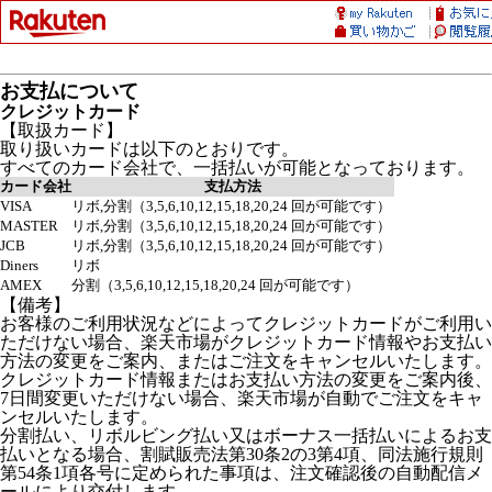
お支払について
クレジットカード
【取扱カード】
取り扱いカードは以下のとおりです。
すべてのカード会社で、一括払いが可能となっております。
カード会社
支払方法
VISA
リボ,分割（3,5,6,10,12,15,18,20,24 回が可能です）
MASTER
リボ,分割（3,5,6,10,12,15,18,20,24 回が可能です）
JCB
リボ,分割（3,5,6,10,12,15,18,20,24 回が可能です）
Diners
リボ
AMEX
分割（3,5,6,10,12,15,18,20,24 回が可能です）
【備考】
お客様のご利用状況などによってクレジットカードがご利用い
ただけない場合、楽天市場がクレジットカード情報やお支払い
方法の変更をご案内、またはご注文をキャンセルいたします。
クレジットカード情報またはお支払い方法の変更をご案内後、
7日間変更いただけない場合、楽天市場が自動でご注文をキャ
ンセルいたします。
分割払い、リボルビング払い又はボーナス一括払いによるお支
払いとなる場合、割賦販売法第30条2の3第4項、同法施行規則
第54条1項各号に定められた事項は、注文確認後の自動配信メ
ールにより交付します。