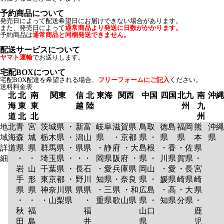
予約商品について
発売日によって配送希望日にお届けできない場合があります。
また、発売日によって
通常商品より発送に日数がかかります。
予約商品は
通常商品と同梱発送できません。
配送サービスについて
ヤマト運輸
でお送りします。
宅配BOXについて
宅配BOX配達を希望される場合、
フリーフォームにご記入
ください。
送料料金表
北
北
南
関東
信
北
東海
関西
中国
四国
北九
南
沖縄
海
東
東
越
陸
州
九
道
北
北
州
地
北
青
宮
茨城県 ・
新
富
岐阜
滋賀県
鳥取
徳島
福岡
熊
沖縄
域
海
森
城
栃木県 ・
潟
山
県
・京都
県 ・
県
県
本
県
詳
道
県
県
群馬県 ・
県
県
・静
府 ・大
島根
・香
・佐
県
細
・
・
埼玉県 ・
・
・
岡県
阪府 ・
県 ・
川県
賀県
・
岩
山
千葉県 ・
長
石
・愛
兵庫県
岡山
・愛
・長
宮
手
形
東京都 ・
野
川
知県
・奈良
県 ・
媛県
崎県
崎
県
県
神奈川県
県
県
・三
県 ・和
広島
・高
・大
県
・
・
・山梨県
・
重県
歌山県
県 ・
知県
分県
・
秋
福
福
山口
鹿
田
島
井
県
児