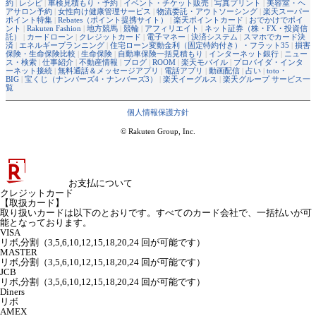
約
|
レシピ
|
車検見積もり・予約
|
イベント・チケット販売
|
写真プリント
|
美容室・ヘ
アサロン予約
|
女性向け健康管理サービス
|
物流委託・アウトソーシング
|
楽天スーパー
ポイント特集
|
Rebates（ポイント提携サイト）
|
楽天ポイントカード
|
おでかけでポイ
ント
|
Rakuten Fashion
|
地方競馬
|
競輪
|
アフィリエイト
|
ネット証券（株・FX・投資信
託）
|
カードローン
|
クレジットカード
|
電子マネー
|
決済システム
|
スマホでカード決
済
|
エネルギープランニング
|
住宅ローン変動金利（固定特約付き）・フラット35
|
損害
保険・生命保険比較
|
生命保険
|
自動車保険一括見積もり
|
インターネット銀行
|
ニュー
ス・検索
|
仕事紹介
|
不動産情報
|
ブログ
|
ROOM
|
楽天モバイル
|
プロバイダ・インタ
ーネット接続
|
無料通話＆メッセージアプリ
|
電話アプリ
|
動画配信
|
占い
|
toto・
BIG
|
宝くじ（ナンバーズ4・ナンバーズ3）
|
楽天イーグルス
|
楽天グループ サービス一
覧
個人情報保護方針
© Rakuten Group, Inc.
お支払について
クレジットカード
【取扱カード】
取り扱いカードは以下のとおりです。すべてのカード会社で、一括払いが可
能となっております。
VISA
リボ,分割（3,5,6,10,12,15,18,20,24 回が可能です）
MASTER
リボ,分割（3,5,6,10,12,15,18,20,24 回が可能です）
JCB
リボ,分割（3,5,6,10,12,15,18,20,24 回が可能です）
Diners
リボ
AMEX