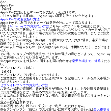
さい。
Apple Pay
【備考】
Apple Payに対応したiPhoneでお支払いいただけます。
ご注文を確定する直前に、Apple Payの認証を行っていただきます。
Apple Payでのお支払い方法
Apple Payでご利用できるカードは発行会社によって異なります。
詳細は
Apple Payでのお支払い方法
よりAppleのサイトをご確認ください。
お客様のご利用状況などによってApple Payおよびクレジットカードがご利用
いただけない場合、楽天市場がお支払い方法の変更をご案内、またはご注文
をキャンセルいたします。
お支払い方法の変更をご案内後、7日間変更いただけない場合、楽天市場が
自動でご注文をキャンセルいたします。
iPhone以外の端末からのご購入時はApple Payをご利用いただくことができま
せん。
その他、ショップの設定状況やご注文時の選択内容などによって、Apple Pay
がご利用いただけない場合がございます。
※Apple Payでのお支払いに関するお問い合わせは
楽天市場までご連絡
くださ
い。
セブンイレブン（前払）
【備考】
セブンイレブンでお支払いいただけます。
ご注文後に、払込票番号および払込票のURLを記載したメールを楽天市場か
らお送りいたします。
セブンイレブンでのお支払い方法
お支払い状況の確認後、発送手続きが開始いたします。お受け取り希望日を
ご指定の場合などは、お早めのお支払いをお願いいたします。
14日以内にお支払いが確認できない場合、楽天市場が自動でご注文をキャン
セルいたします。
決済手数料は無料です。
※30万円（税込）以上のご注文にはご利用いただけません。
※セブンイレブン（前払）でのお支払いに関するお問い合わせは
楽天市場ま