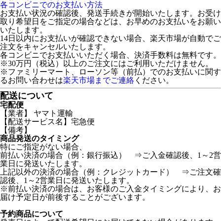
各コンビニでのお支払い方法
お支払い状況の確認後、発送手続きが開始いたします。お受け
取り希望日をご指定の場合などは、お早めのお支払いをお願い
いたします。
14日以内にお支払いが確認できない場合、楽天市場が自動でご
注文をキャンセルいたします。
各コンビニでお支払いいただく場合、決済手数料は無料です。
※30万円（税込）以上のご注文にはご利用いただけません。
※ファミリーマート、ローソン等（前払）でのお支払いに関す
るお問い合わせは
楽天市場までご連絡
ください。
配送について
宅配便
【業者】 ヤマト運輸
【配送サービス名】宅急便
【備考】
商品発送のタイミング
特にご指定がない場合、
前払い決済の場合（例：銀行振込） ⇒ご入金確認後、1～2営
業日に発送いたします。
上記以外の決済の場合（例：クレジットカード） ⇒ご注文確
認後、1～2営業日に発送いたします。
※前払い決済の場合は、お客様のご入金タイミングにより、お
届け予定日が前後することがございます。
予約商品について