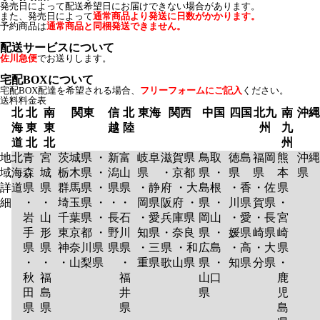
発売日によって配送希望日にお届けできない場合があります。
また、発売日によって
通常商品より発送に日数がかかります。
予約商品は
通常商品と同梱発送できません。
配送サービスについて
佐川急便
でお送りします。
宅配BOXについて
宅配BOX配達を希望される場合、
フリーフォームにご記入
ください。
送料料金表
北
北
南
関東
信
北
東海
関西
中国
四国
北九
南
沖縄
海
東
東
越
陸
州
九
道
北
北
州
地
北
青
宮
茨城県 ・
新
富
岐阜
滋賀県
鳥取
徳島
福岡
熊
沖縄
域
海
森
城
栃木県 ・
潟
山
県
・京都
県 ・
県
県
本
県
詳
道
県
県
群馬県 ・
県
県
・静
府 ・大
島根
・香
・佐
県
細
・
・
埼玉県 ・
・
・
岡県
阪府 ・
県 ・
川県
賀県
・
岩
山
千葉県 ・
長
石
・愛
兵庫県
岡山
・愛
・長
宮
手
形
東京都 ・
野
川
知県
・奈良
県 ・
媛県
崎県
崎
県
県
神奈川県
県
県
・三
県 ・和
広島
・高
・大
県
・
・
・山梨県
・
重県
歌山県
県 ・
知県
分県
・
秋
福
福
山口
鹿
田
島
井
県
児
県
県
県
島