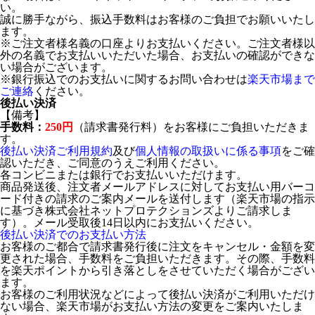
い。
誠に勝手ながら、振込手数料はお客様のご負担でお願いいたし
ます。
※ご注文者様名義の口座よりお支払いください。ご注文者様以
外の名義でお支払いいただいた場合、お支払いの確認ができな
い場合がございます。
※銀行振込でのお支払いに関するお問い合わせは
楽天市場まで
ご連絡
ください。
後払い決済
【備考】
手数料：
250円
（請求書発行料）をお客様にご負担いただきま
す。
後払い決済ご利用規約
及び
個人情報の取扱いに係る事項
をご確
認いただき、ご同意のうえご利用ください。
各コンビニまたは銀行でお支払いいただけます。
商品発送後、注文者メールアドレスに対してお支払い用バーコ
ード付きの請求のご案内メールを送付します（楽天市場の指示
に基づき株式会社ネットプロテクションズよりご請求しま
す）。メール受取後14日以内にお支払いください。
後払い決済でのお支払い方法
お客様のご都合で請求書発行後に注文をキャンセル・金額を変
更された場合、手数料をご負担いただきます。その際、手数料
を楽天ポイントから引き落としをさせていただく場合がござい
ます。
お客様のご利用状況などによって後払い決済がご利用いただけ
ない場合、楽天市場がお支払い方法の変更をご案内いたしま