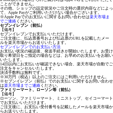
ことができません。
その他、ショップの設定状況やご注文時の選択内容などによっ
て、Apple Payがご利用いただけない場合がございます。
※Apple Payでのお支払いに関するお問い合わせは
楽天市場ま
でご連絡
ください。
セブンイレブン（前払）
【備考】
セブンイレブンでお支払いいただけます。
ご注文後に、払込票番号および払込票のURLを記載したメー
ルを楽天市場からお送りいたします。
セブンイレブンでのお支払い方法
お支払い状況の確認後、発送手続きが開始いたします。お受け
取り希望日をご指定の場合などは、お早めのお支払いをお願い
いたします。
14日以内にお支払いが確認できない場合、楽天市場が自動でご
注文をキャンセルいたします。
決済手数料は無料です。
※30万円（税込）以上のご注文にはご利用いただけません。
※セブンイレブン（前払）でのお支払いに関するお問い合わせ
は
楽天市場までご連絡
ください。
ファミリーマート、ローソン等（前払）
【備考】
ローソン、ファミリーマート、ミニストップ、セイコーマート
でお支払いいただけます。
ご注文後に、お支払い受付番号を記載したメールを楽天市場か
らお送りいたします。