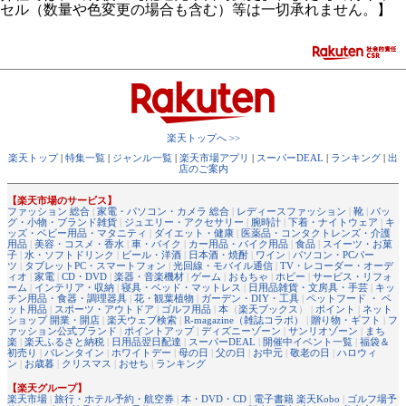
セル（数量や色変更の場合も含む）等は一切承れません。】
楽天トップへ >>
楽天トップ
|
特集一覧
|
ジャンル一覧
|
楽天市場アプリ
|
スーパーDEAL
|
ランキング
|
出
店のご案内
【楽天市場のサービス】
ファッション 総合
|
家電・パソコン・カメラ 総合
|
レディースファッション
|
靴
|
バッ
グ・小物・ブランド雑貨
|
ジュエリー・アクセサリー
|
腕時計
|
下着・ナイトウェア
|
キ
ッズ・ベビー用品・マタニティ
|
ダイエット・健康
|
医薬品・コンタクトレンズ・介護
用品
|
美容・コスメ・香水
|
車・バイク
|
カー用品・バイク用品
|
食品
|
スイーツ・お菓
子
|
水・ソフトドリンク
|
ビール・洋酒
|
日本酒・焼酎
|
ワイン
|
パソコン・PCパー
ツ
|
タブレットPC・スマートフォン
|
光回線・モバイル通信
|
TV・レコーダー・オーデ
ィオ
|
家電
|
CD・DVD
|
楽器・音楽機材
|
ゲーム
|
おもちゃ
|
ホビー
|
サービス・リフォ
ーム
|
インテリア・収納
|
寝具・ベッド・マットレス
|
日用品雑貨・文房具・手芸
|
キッ
チン用品・食器・調理器具
|
花・観葉植物
|
ガーデン・DIY・工具
|
ペットフード ・ ペ
ット用品
|
スポーツ・アウトドア
|
ゴルフ用品
|
本
（
楽天ブックス
） |
ポイント
|
ネット
ショップ 開業・開店
|
楽天ウェブ検索
|
R-magazine（雑誌コラボ）
|
贈り物・ギフト
|
フ
ァッション公式ブランド
|
ポイントアップ
|
ディズニーゾーン
|
サンリオゾーン
|
まち
楽
|
楽天ふるさと納税
|
日用品翌日配達
|
スーパーDEAL
|
開催中イベント一覧
|
福袋＆
初売り
|
バレンタイン
|
ホワイトデー
|
母の日
|
父の日
|
お中元
|
敬老の日
|
ハロウィ
ン
|
お歳暮
|
クリスマス
|
おせち
|
ランキング
【楽天グループ】
楽天市場
|
旅行・ホテル予約・航空券
|
本・DVD・CD
|
電子書籍 楽天Kobo
|
ゴルフ場予