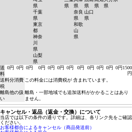
県
県
県
県
県
県
千葉
奈良
山口
県
県
県
東京
和歌
都
山
神奈
県
川
県
山梨
県
送
0円
0円
0円
0円
0円
0円
0円
0円
0円
0円
0円
0円
1500
円
料
送料分消費
この料金には消費税が 含まれています。
税
離島他の扱
離島・一部地域でも追加送料がかかることはあり
い
ません。
キャンセル・返品（返金・交換）について
当店では以下の条件の通りです。詳細は、各リンク先をご確認
ください。
お客様都合によるキャンセル（商品発送前）