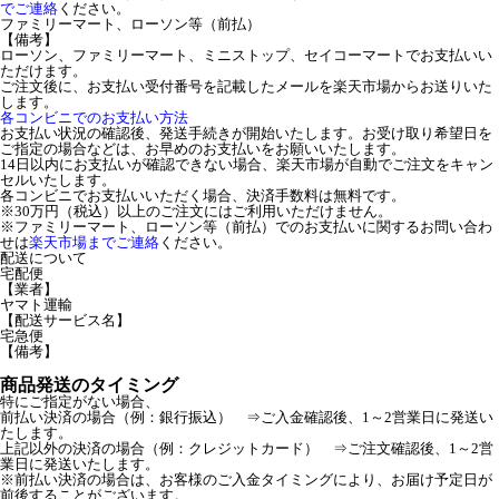
でご連絡
ください。
ファミリーマート、ローソン等（前払）
【備考】
ローソン、ファミリーマート、ミニストップ、セイコーマートでお支払いい
ただけます。
ご注文後に、お支払い受付番号を記載したメールを楽天市場からお送りいた
します。
各コンビニでのお支払い方法
お支払い状況の確認後、発送手続きが開始いたします。お受け取り希望日を
ご指定の場合などは、お早めのお支払いをお願いいたします。
14日以内にお支払いが確認できない場合、楽天市場が自動でご注文をキャン
セルいたします。
各コンビニでお支払いいただく場合、決済手数料は無料です。
※30万円（税込）以上のご注文にはご利用いただけません。
※ファミリーマート、ローソン等（前払）でのお支払いに関するお問い合わ
せは
楽天市場までご連絡
ください。
配送について
宅配便
【業者】
ヤマト運輸
【配送サービス名】
宅急便
【備考】
商品発送のタイミング
特にご指定がない場合、
前払い決済の場合（例：銀行振込） ⇒ご入金確認後、1～2営業日に発送い
たします。
上記以外の決済の場合（例：クレジットカード） ⇒ご注文確認後、1～2営
業日に発送いたします。
※前払い決済の場合は、お客様のご入金タイミングにより、お届け予定日が
前後することがございます。