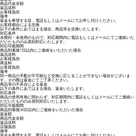
商品代金全額
返品送料
お客様負担
備考
返金を希望する旨、電話もしくはメールにてお申し付けください。
お客様都合による交換
以下の条件にあてはまる場合、商品等を交換いたします。
対応条件
未開封・未使用のもので、対応期間内に電話もしくはメールにてご連絡いた
だいたもののみ原則対応いたします。
対応可能期間
商品到着後7日以内にご連絡をいただいた場合
返品送料
お客様負担
再送料
お客様負担
備考
同一商品の手配が不可能など交換に応じることができない場合がございま
す。その際は返金にてご了承ください。
商品等の不具合による返金
以下の条件にあてはまる場合、返金いたします。
対応条件
商品の使用有無に関わらず、対応期間内に電話もしくはメールにてご連絡い
ただいたもののみ原則対応いたします。
対応可能期間
商品到着後30日以内にご連絡をいただいた場合
返金額
商品代金全額
返品送料
店舗負担
備考
返金を希望する旨、電話もしくはメールにてお申し付けください。