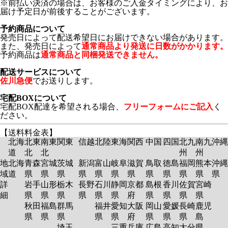
※前払い決済の場合は、お客様のご入金タイミングにより、お
届け予定日が前後することがございます。
予約商品について
発売日によって配送希望日にお届けできない場合があります。
また、発売日によって
通常商品より発送に日数がかかります。
予約商品は
通常商品と同梱発送できません。
配送サービスについて
佐川急便
でお送りします。
宅配BOXについて
宅配BOX配達を希望される場合、
フリーフォームにご記入
く
ださい。
【送料料金表】
北海
北東
南東
関東
信越
北陸
東海
関西
中国
四国
北九
南九
沖縄
道
北
北
州
州
地
北海
青森
宮城
茨城
新潟
富山
岐阜
滋賀
鳥取
徳島
福岡
熊本
沖縄
域
道
県
県
県
県
県
県
県
県
県
県
県
県
詳
岩手
山形
栃木
長野
石川
静岡
京都
島根
香川
佐賀
宮崎
細
県
県
県
県
県
県
府
県
県
県
県
秋田
福島
群馬
福井
愛知
大阪
岡山
愛媛
長崎
鹿児
県
県
県
県
県
府
県
県
県
島
埼玉
三重
兵庫
広島
高知
大分
県