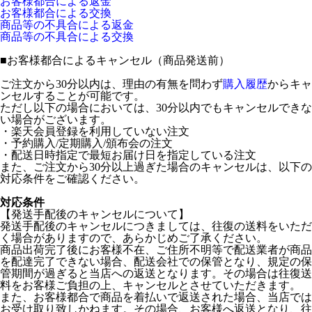
お客様都合による返金
お客様都合による交換
商品等の不具合による返金
商品等の不具合による交換
■
お客様都合によるキャンセル（商品発送前）
ご注文から30分以内は、理由の有無を問わず
購入履歴
からキャ
ンセルすることが可能です。
ただし以下の場合においては、30分以内でもキャンセルできな
い場合がございます。
・楽天会員登録を利用していない注文
・予約購入/定期購入/頒布会の注文
・配送日時指定で最短お届け日を指定している注文
また、ご注文から30分以上過ぎた場合のキャンセルは、以下の
対応条件をご確認ください。
対応条件
【発送手配後のキャンセルについて】
発送手配後のキャンセルにつきましては、往復の送料をいただ
く場合がありますので、あらかじめご了承ください。
商品出荷完了後にお客様不在、ご住所不明等で配送業者が商品
を配達完了できない場合、配送会社での保管となり、規定の保
管期間が過ぎると当店への返送となります。その場合は往復送
料をお客様ご負担の上、キャンセルとさせていただきます。
また、お客様都合で商品を着払いで返送された場合、当店では
お受け取り致しかねます。その場合、お客様へ返送となり、往