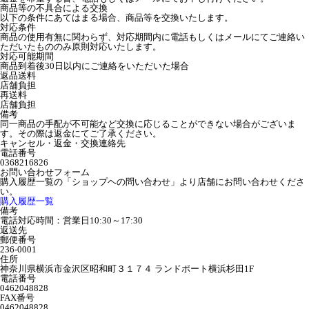
商品等の不具合による交換
以下の条件にあてはまる場合、商品等を交換いたします。
対応条件
商品の使用有無に関わらず、対応期間内に電話もしくはメールにてご連絡い
ただいたもののみ原則対応いたします。
対応可能期間
商品到着後30日以内にご連絡をいただいた場合
返品送料
店舗負担
再送料
店舗負担
備考
同一商品の手配が不可能など交換に応じることができない場合がございま
す。その際は返金にてご了承ください。
キャンセル・返金・交換連絡先
電話番号
0368216826
お問い合わせフォーム
購入履歴一覧の「ショップヘの問い合わせ」より店舗にお問い合わせくださ
い。
購入履歴一覧
備考
電話対応時間：営業日10:30～17:30
返送先
郵便番号
236-0001
住所
神奈川県横浜市金沢区昭和町３１７４ ランドポート横浜杉田1F
電話番号
0462048828
FAX番号
0462048828