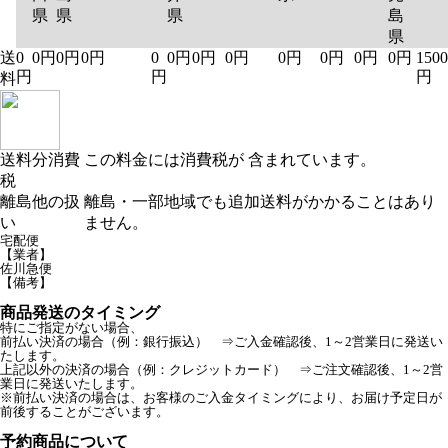
県
県
県
島
県
送
0
0円
0円
0円
0
0円
0円
0円
0円
0円
0円
0円
1500
円
円
円
料
送料分消費
この料金には消費税が 含まれています。
税
離島他の扱
離島・一部地域でも追加送料がかかることはあり
い
ません。
宅配便
【業者】
佐川急便
【備考】
商品発送のタイミング
特にご指定がない場合、
前払い決済の場合（例：銀行振込） ⇒ご入金確認後、1～2営業日に発送い
たします。
上記以外の決済の場合（例：クレジットカード） ⇒ご注文確認後、1～2営
業日に発送いたします。
※前払い決済の場合は、お客様のご入金タイミングにより、お届け予定日が
前後することがございます。
予約商品について