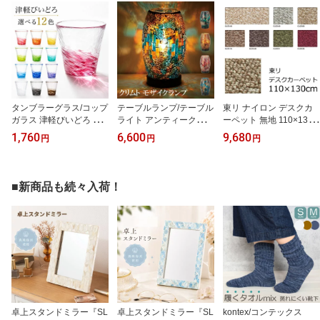
タンブラーグラス/コップ
テーブルランプ/テーブル
東リ ナイロン デスクカ
ガラス 津軽びいどろ 『1
ライト アンティーク風
ーペット 無地 110×130c
2色のグラス』 冷茶やソ
『モザイクランプ クリム
m 『グレース』 撥水 防
1,760
6,600
9,680
円
円
円
フトドリンク、焼酎など
ト』 スイッチ式 スタン
汚 防ダニ デスク下マッ
お酒のロックグラスにお
ドライト ステンドグラス
ト チェアマット マッサ
しゃれなタンブラー
風のモザイクの優しい灯
ージチェア フロアマット
りがおしゃれなテーブル
全7色 オールシーズン 無
■新商品も続々入荷！
スタンド ベッドサイドの
地 絨毯 じゅうたん 日本
ランプに!
製 カーペット
卓上スタンドミラー『SL
卓上スタンドミラー『SL
kontex/コンテックス