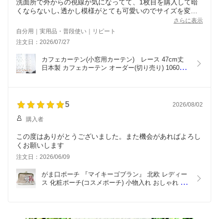
洗面所で外からの視線が気になってて、1枚目を購入して暗
くならないし､透かし模様がとても可愛いのでサイズを変え
て購入しました。少し外が見えますが全く気にならず返って
さらに表示
安心です。今､３枚目の購入を検討中です。
自分用｜実用品・普段使い｜リピート
注文日：2026/07/27
カフェカーテン(小窓用カーテン)　レース 47cm丈 
日本製 カフェカーテン オーダー(切り売り) 10602 
ホワイト 小窓をおしゃれに演出してくれるかわい
い花柄のレースのオーダーカフェカーテン [メール
便可/宅コン可]
5
2026/08/02
購入者
この度はありがとうございました。また機会があればよろし
くお願いします
注文日：2026/06/09
がま口ポーチ 『マイキーゴブラン』 北欧 レディー
ス 化粧ポーチ(コスメポーチ) 小物入れ おしゃれ か
わいい がまぐちポーチ