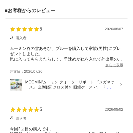
■お客様からのレビュー
5
2026/08/07
購入者
ムーミン谷の雪あそび、ブルーを購入して家族(男性)にプレ
ゼントしました。
気に入ってもらえたらしく、早速めがねを入れて外出用の鞄
に入れていました。
さらに表示
良く見るとムーミンファミリーやミーが遊んでいて癒される
注文日：2026/07/20
柄です。
自分の分も欲しくなってしまいます。
MOOMIN/ムーミン クォーターリポート 『メガネケ
ース』 全8種類 クロス付き 眼鏡ケース ハード 北欧 
持ち運び めがねケース おしゃれ かわいい キャラク
ター ドット 水玉 森柄 ムーミン グッズ 大人 ギフト 
プレゼント
5
2026/08/02
購入者
今回2回目の購入です。