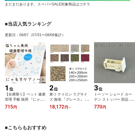
まだまだあります。スーパーSALE対象商品はコチラ
■当店人気ランキング
更新日
：
08/07
（07/31〜08/06集計）
1
2
3
位
位
位
【在庫限り】ペット 健康
東リ ナイロン ラグサイ
トーソー シェード カー
管理 手帳 猫用 『にゃる
ズ 無地 『グレース』 撥
テン ストッパー 部品 ロ
すケアノート 猫ちゃん
水 防汚 防ダニ 全7色 オ
ーマンシェード パディナ
715
18,172
770
円
円
～
円
専用の健康手帳 A5』
ールシーズン 無地 絨毯
用 ストッパー 修理用部
じゅうたん 日本製 カー
品
ペット
■こちらもおすすめ