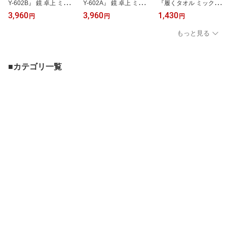
Y-602B』 鏡 卓上 ミラー
Y-602A』 鏡 卓上 ミラー
『履くタオル ミックス m
おしゃれ 25×21 スタン
おしゃれ 25×21 スタン
ix』 Sサイズ(22〜24cm)
3,960
3,960
1,430
円
円
円
ド 自立 かわいい 身だし
ド 自立 かわいい 身だし
/ Mサイズ(25〜27cm) 日
なみ コンパクト 省スペ
なみ コンパクト 省スペ
本製 杢調糸 内側パイル
もっと見る
ース 真珠母貝 ドレッサ
ース 真珠母貝 ドレッサ
地 蒸れにくい靴下 クル
ー 化粧 メイク シェル 白
ー 化粧 メイク シェル ブ
ー丈 クルーソックス 履
ベージュ 乳白色 天然素
ルー 天然素材 サステナ
き口ゆったり かかとがズ
材 サステナブル
ブル
レにくいYヒール レディ
■カテゴリ一覧
ース メンズ ユニセック
ス 男女兼用