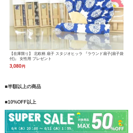
【在庫限り】 北欧柄 扇子 スタジオヒッラ 『ラウンド扇子(扇子袋
付)』 女性用 プレゼント
3,080
円
■半額以上の商品
■10%OFF以上