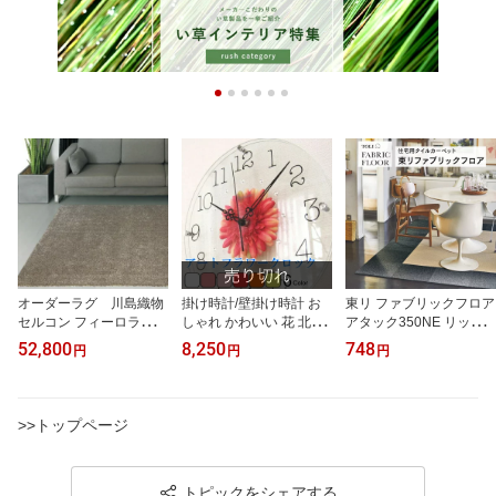
オーダーラグ 川島織物
掛け時計/壁掛け時計 お
東リ ファブリックフロア
セルコン フィーロラグ
しゃれ かわいい 花 北欧
アタック350NE リップ
『コーンスノー』 高級ラ
『アートフラワークロッ
ルパレットネオ 吸着 洗
52,800
8,250
748
円
円
円
グ ウールラグ オーダー
ク』 日本製 造花を挟ん
える 遮音 防音 防ダニ 日
メイド 絨毯 カーペット
だかわいい掛け時計。新
本製 全16色 タイルカー
モダンシック アクセント
築祝い、結婚祝いなどに
ペット パネルカーペット
ラグリ ビング ラグ ウー
も 非電波
>>トップページ
ルカーペット 絨毯
トピックをシェアする