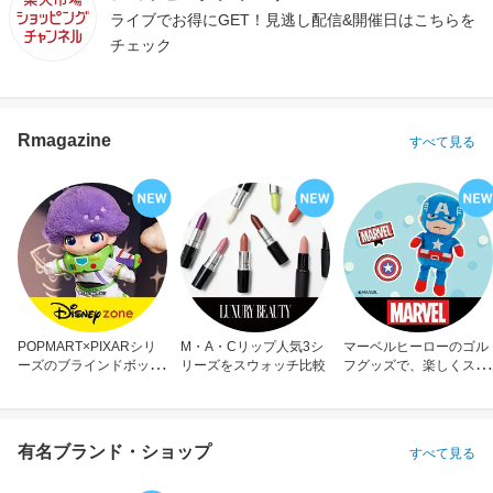
ライブでお得にGET！見逃し配信&開催日はこちらを
チェック
Rmagazine
すべて見る
POPMART×PIXARシリ
M・A・Cリップ人気3シ
マーベルヒーローのゴル
ーズのブラインドボック
リーズをスウォッチ比較
フグッズで、楽しくスコ
ス
アアップ！
有名ブランド・ショップ
すべて見る