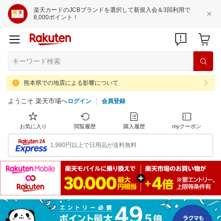
楽天カードのJCBブランドを選択して新規入会＆3回利用で
8,000ポイント！
熊本県での地震による影響について
ようこそ 楽天市場へ
ログイン
会員登録
お気に入り
閲覧履歴
購入履歴
myクーポン
1,980円以上で日用品が送料無料