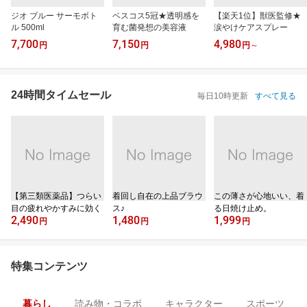
ジオ ブルー サーモボト
ベスコス5冠★透明感を
【楽天1位】獣医監修★
ル 500ml
育む菌発想の美容液
涙やけケアスプレー
7,700
7,150
4,980
円
円
円
～
24時間タイムセール
毎日10時更新
すべて見る
【第三類医薬品】つらい
着回し自在の上品ブラウ
この薄さが心地いい、着
目の疲れやかすみに効く
ス♪
る日焼け止め。
2,490
1,480
1,999
円
円
円
特集コンテンツ
暮らし
読み物・コラボ
キャラクター
スポーツ