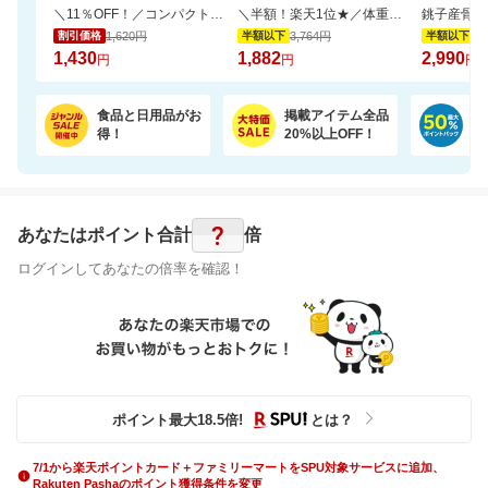
＼11％OFF！／コンパクトな2倍巻き！キッチンペーパー 12ロール
＼半額！楽天1位★／体重・体脂肪・ウエスト周囲径・BMI値が気になるあなたへ！
1,620円
3,764円
5,
割引価格
半額以下
半額以下
1,430
1,882
2,990
円
円
円
食品と日用品がお
掲載アイテム全品
日
得！
20%以上OFF！
ポ
?
あなたはポイント
合計
倍
ログインしてあなたの倍率を確認！
ポイント最大
18.5
倍
!
とは？
7/1から楽天ポイントカード＋ファミリーマートをSPU対象サービスに追加、
Rakuten Pashaのポイント獲得条件を変更