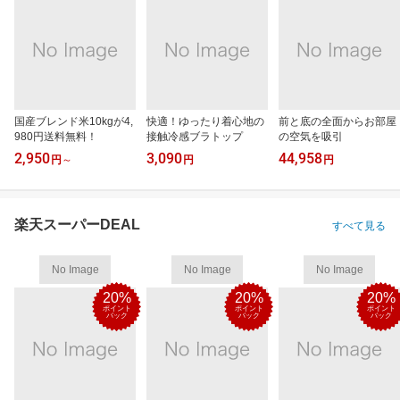
国産ブレンド米10kgが4,
快適！ゆったり着心地の
前と底の全面からお部屋
980円送料無料！
接触冷感ブラトップ
の空気を吸引
2,950
3,090
44,958
円
～
円
円
楽天スーパーDEAL
すべて見る
No Image
No Image
No Image
20%
20%
20%
ポイント
ポイント
ポイント
バック
バック
バック