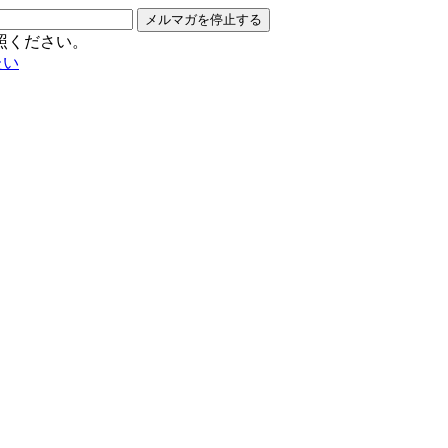
メルマガを停止する
照ください。
たい