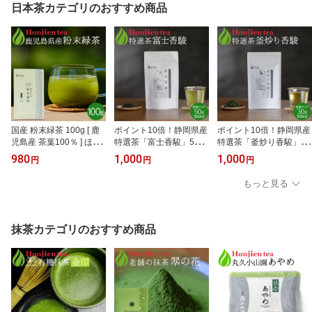
無料 ＞ ／セ／ ●
もちむぎ 雑穀 もち麦ご
日本茶カテゴリのおすすめ商品
はん ほんぢ園 p10＞ ／
セ／ ● NEW
国産 粉末緑茶 100g [ 鹿
ポイント10倍！静岡県産
ポイント10倍！静岡県産
児島産 茶葉100％ ] ほん
特選茶「富士香駿」50g
特選茶「釜炒り香駿」30
ぢ園 ＜ 粉末煎茶 緑茶 粉
ほんぢ園 ＜ 煎茶 高級茶
g ほんぢ園 ＜ 半発酵茶
980
1,000
1,000
円
円
円
末 カテキン ＞ 送料無料
緑茶 p10 ＞ ／ホ／ ●
煎茶 烏龍茶 ウーロン茶
／セ／ ●
緑茶 p10 ＞ ／ホ／ NEW
もっと見る
● 100c
抹茶カテゴリのおすすめ商品