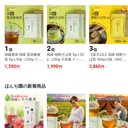
1
2
3
位
位
位
胡麻麦茶 国産 黒胡麻麦
国産 韃靼そば茶 5g x 50
【楽天1位】国産 韃靼そ
茶 5g x 50p（250g ティ
p（250g 大容量 ティー
ば茶 400g×2袋（800g）
ーバッグ） ほんぢ園 ＜
バッグ） ほんぢ園 ＜ペ
[ 北海道産 など 国産10
1,590
1,990
3,860
円
円
円
胡麻麦茶 血圧測定 ペッ
ットボトルよりお得 蕎麦
0％ ] ほんぢ園 ＜ 送料無
トボトルよりお得 黒ごま
茶 ダッタンそば茶 だっ
料 ペットボトルよりお得
麦茶 ごま麦茶 ゴマ麦茶
たんそばちゃ 韃靼そばち
蕎麦茶 ダッタンそば茶
胡麻 麦茶 送料無料 ノン
ゃ だったんそば茶 韃靼
だったんそばちゃ 韃靼そ
ほんぢ園の新着商品
カフェイン 胡麻麦茶パッ
そば ルチン ノンカフェ
ばちゃ 韃靼蕎麦茶 韃靼
ク 麦茶ティーバッグ 健
イン 血圧測定 そば茶国
そば ルチン ノンカフェ
康茶＞【LC】／ラ／●
産＞送料無料【LC】／セ
イン 血圧測定 ＞ ／ラ／
／●
●