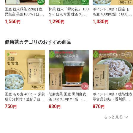
国産 粉末緑茶 220g [ 鹿
抹茶 粉末「翆の花」 100
ポイント10倍！国産 も
児島産 茶葉100％ ] ほん
g ＜ ほんぢ園 抹茶スイー
ち麦 400g×2袋（ 800g
ぢ園 ＜粉末煎茶 緑茶 粉
ツ 製菓 京都宇治の老舗
） ＜ 栄養成分分析付！
1,560
1,290
1,430
円
円
円
末 うがい 粉末茶 大容量
の本格抹茶 お菓子作り
遺伝子組み換えなし 大麦
水でも飲める＞／セ／●
食品加工抹茶 粉末緑茶
β-グルカン 食物繊維が豊
緑茶 煎茶 ＞ ／セ／ ●
富 ダイシモチ もちむぎ
雑穀 もち麦ごはん ほん
健康茶カテゴリのおすすめ商品
ぢ園 p10 ＞ ／セ／ ●
国産 もち麦 400g ＜ 栄養
胡麻麦茶 国産 黒胡麻麦
ポイント10倍！機能性表
成分分析付！遺伝子組み
茶 10g x 10p x 1袋 （ 10
示食品 讃岐（香川県産）
換えなし 大麦β-グルカン
0g ティーバッグ ） ほん
もち麦 400g ＜ 食後血糖
750
830
870
円
円
円
食物繊維が豊富 ダイシモ
ぢ園 ＜ 胡麻麦茶 血圧測
値の上昇をおだやかにす
チ もちむぎ 雑穀 もち麦
定 ペットボトルよりお得
る もち麦 食物繊維β-グ
もっと見る
ごはん ほんぢ園 ＞ ／セ
黒ごま麦茶 ごま麦茶 ゴ
ルカン ダイシモチ 栄養
／ ●
マ麦茶 胡麻 麦茶 送料無
成分分析付！遺伝子組み
料 ノンカフェイン 送料
換えなし 送料無料 大麦