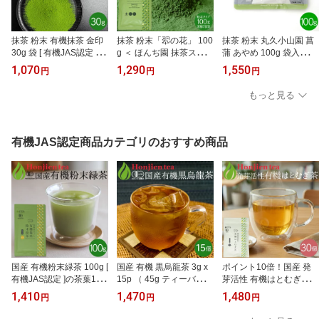
抹茶 粉末 有機抹茶 金印
抹茶 粉末「翆の花」 100
抹茶 粉末 丸久小山園 菖
30g 袋 [ 有機JAS認定 ] ほ
g ＜ ほんぢ園 抹茶スイー
蒲 あやめ 100g 袋入り ＜
んぢ園 ＜ 薄茶 有機栽培
ツ 製菓 京都宇治の老舗
正規販売店 食品加工用抹
1,070
1,290
1,550
円
円
円
オーガニック パウダー
の本格抹茶 お菓子作り
茶 京都の老舗 ＞ ／ホ／
製菓用 業務用 matcha ＞
食品加工抹茶 粉末緑茶
●
もっと見る
／セ／ ●
緑茶 煎茶 ＞ ／セ／ ●
有機JAS認定商品カテゴリのおすすめ商品
国産 有機粉末緑茶 100g [
国産 有機 黒烏龍茶 3g x
ポイント10倍！国産 発
有機JAS認定 ]の茶葉10
15p （ 45g ティーバッグ
芽活性 有機はとむぎ茶 2.
0％ ほんぢ園 ＜粉末煎茶
）[ 有機JAS認定 ] ほんぢ
5g x 30p（ 75g ティーバ
1,410
1,470
1,480
円
円
円
有機栽培 オーガニック
園 ＜ 有機栽培 オーガニ
ッグ ）ほんぢ園 ＜ はと
緑茶 煎茶 粉末 送料無料
ック ウーロン茶 烏龍茶
麦茶 オーガニック 有機J