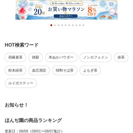
HOT検索ワード
胡麻麦茶
雑穀
米ぬかパウダー
ノンカフェイン
抹茶
粉末緑茶
血圧測定
韃靼そば茶
よもぎ茶
ルイボスティー
お知らせ！
ほんぢ園の商品ランキング
更新日
：
08/08
（08/01〜08/07集計）