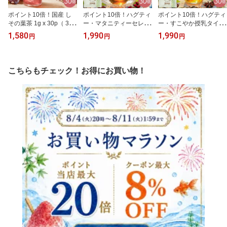
ポイント10倍！国産 し
ポイント10倍！ハグティ
ポイント10倍！ハグティ
その葉茶 1g x 30p（ 30g
ー・マタニティーセレク
ー・すこやか授乳タイム
ティーバッグ ）ほんぢ園
ト 1.6g x 30p（ 48g ティ
1.6g x 30p（ 48g ティー
1,580
1,990
1,990
円
円
円
＜ しそ茶 赤しそ茶 赤紫
ーバッグ ） ほんぢ園 ＜
バッグ ） ほんぢ園 ＜ ノ
蘇茶 紫蘇茶 シソ茶 国産
ノンカフェイン ハーブテ
ンカフェイン ハーブティ
赤しそ100％ ノンカフェ
ィー 妊婦 妊娠中 プレマ
ー 授乳 母乳 育児 産後 マ
イン カフェインレス 健
マ マタニティー ブレン
マ ブレンド茶 ごぼう ア
こちらもチェック！お得にお買い物！
康茶 和のハーブティー
ド茶 タンポポ茶 ルイボ
ニス ルイボス 香料 保存
食品添加物不使用 栽培期
ス ローズヒップ 香料 保
料 不使用 p10 ＞ 送料無
間中農薬不使用 送料無料
存料 不使用 p10 ＞ ／セ
料 ／セ／ ● NEW 100c
p10 ＞ ／セ／ ● NEW 10
／ ● NEW 100c
0c