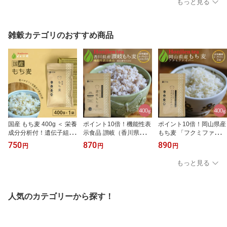
もっと見る
粉末茶＞／セ／●
ダイエット ＞ 送料無料
AS認定 栽培期間中農薬
／セ／ ●
不使用 富山県産 100%
ペットボトル よりお得！
ハト麦茶 ハトムギ ノン
雑穀カテゴリのおすすめ商品
カフェイン NEW p10 ＞
／セ／ ● 100c
国産 もち麦 400g ＜ 栄養
ポイント10倍！機能性表
ポイント10倍！岡山県産
成分分析付！遺伝子組み
示食品 讃岐（香川県産）
もち麦 「フクミファイバ
換えなし 大麦β-グルカン
もち麦 400g ＜ 食後血糖
ー」400g ＜ 食物繊維β-
750
870
890
円
円
円
食物繊維が豊富 ダイシモ
値の上昇をおだやかにす
グルカン含有率が2倍！
チ もちむぎ 雑穀 もち麦
る もち麦 食物繊維β-グ
栄養成分分析付！遺伝子
もっと見る
ごはん ほんぢ園 ＞ ／セ
ルカン ダイシモチ 栄養
組み換えなし 送料無料
／ ●
成分分析付！遺伝子組み
大麦 もちむぎ 雑穀 もち
換えなし 送料無料 大麦
麦ごはん p10 ほんぢ園
もちむぎ 雑穀 もち麦ご
＞ ／セ／ ● NEW
人気のカテゴリーから探す！
はん ほんぢ園 p10＞ ／
セ／ ● NEW