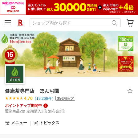
健康茶専門店 ほんぢ園
4.70
（
19,266
件）
ポイントアップ期間中
通常商品2倍 定期購入2倍 頒布会2倍
メニュー
トピックス