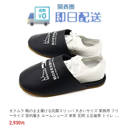
オクムラ 靴のまま履ける抗菌スリッパ 大きいサイズ 業務用 フリ
ーサイズ 室内履き ルームシューズ 来客 玄関 土足厳禁 トイレ 学
校 施設 業務用 防災 男性用 オフィス 会社 靴のまま履ける スリッ
2,930
円
パ体育館 フィットネス お手洗い 車 モデルハウス シューズ