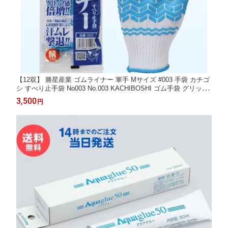
【12双】 勝星産業 ゴムライナー 軍手 Mサイズ #003 手袋 カチゴ
シ すべり止手袋 No003 No.003 KACHIBOSHI ゴム手袋 グリップ
付き すべりどめ すべり止め 作業用手袋 バイク ドライブ 農業 建
3,500
円
築 建設 土木 運輸 運送 アウトドア キャンプ