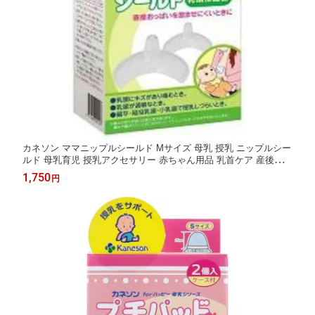
カネソン ママニップルシールド Mサイズ 母乳 授乳 ニップルシー
ルド 母乳育児 授乳アクセサリー 赤ちゃん用品 乳首ケア 産後ケア
母乳サポート ベビーケア用品 育児支援 乳頭 保護器 乳首 妊婦 妊
1,750
円
娠 授乳グッズ 出産 乳頭保護器 授乳器具