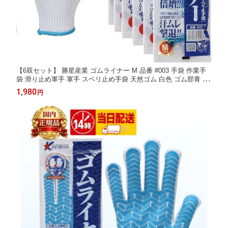
【6双セット】 勝星産業 ゴムライナー M 品番 #003 手袋 作業手
袋 滑り止め軍手 軍手 スベリ止め手袋 天然ゴム 白色 ゴム部青 カ
チボシ グリップ付き すべりどめ 作業用手袋 バイク ドライブ 農
1,980
円
業 建築 建設 土木 運輸 運送 アウトドア キャンプ