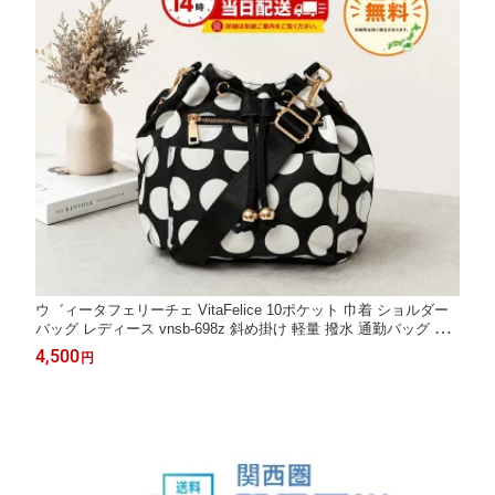
ウ゛ィータフェリーチェ VitaFelice 10ポケット 巾着 ショルダー
バッグ レディース vnsb-698z 斜め掛け 軽量 撥水 通勤バッグ 巾
着バッグ 高密度ナイロン 大容量 多収納 おしゃれ かわいい マザ
4,500
円
ーズバッグ ドット柄 DOT 春夏 春バッグ