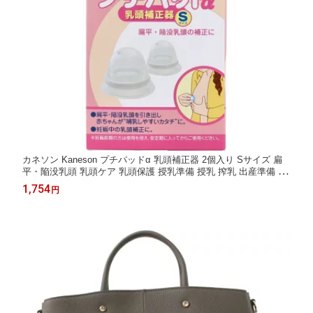
カネソン Kaneson プチパッドα 乳頭補正器 2個入り Sサイズ 扁
平・陥没乳頭 乳頭ケア 乳頭保護 授乳準備 授乳 搾乳 出産準備 産
前 産後 マタニティ ママ 新生児 ベビー 赤ちゃん 送料無料
1,754
円