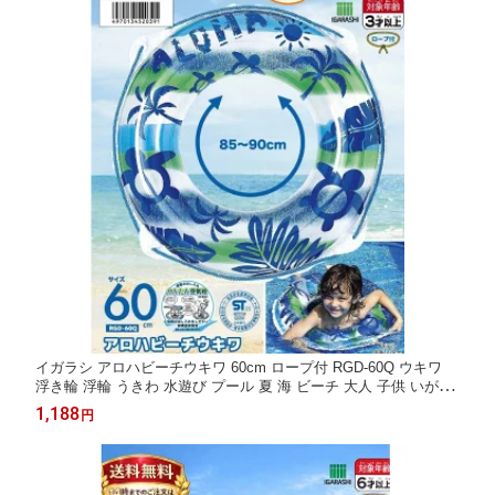
イガラシ アロハビーチウキワ 60cm ロープ付 RGD-60Q ウキワ
浮き輪 浮輪 うきわ 水遊び プール 夏 海 ビーチ 大人 子供 いがら
し定番 安心 小学生 幼稚園 お子様 空気 便利 ロープ 大人用 子供
1,188
円
用 サイズ 海水浴 水上 レジャー かわいい