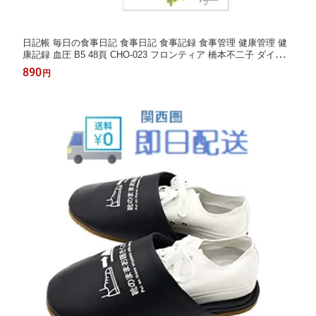
日記帳 毎日の食事日記 食事日記 食事記録 食事管理 健康管理 健
康記録 血圧 B5 48頁 CHO-023 フロンティア 橋本不二子 ダイアリ
ー 手帳 にっき ノート かわいい おしゃれ 花柄 大人 ダイエット
890
円
トレーニング 敬老の日 母の日 父の日 還暦 誕生日 プレゼント ギ
フト おすすめ