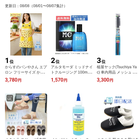
更新日
：
08/08
（08/01〜08/07集計）
1
2
3
位
位
位
からすのパンやさん エプ
アルタモーダ ミッドナイ
槌屋ヤック(Tsuchiya Ya
ロン フリーサイズ から
トクルージング 100ml メ
c) 車内用品 メッシュ フ
すのエプロン 保育士 介
ンズ香水 EDT オードト
ィルム 700mmx 1.5m FS
3,780
1,570
3,300
円
円
円
護士 保育園 ヘルパー か
ワレ 男性用 フレグラン
-77
ぶるだけ 絵本 キャラク
ス 爽やか 甘い 清潔感 モ
ターエプロン 大人 かわ
テ香水 長持ち 持続性 人
いい レディース 作業着
気 ブランド香水 大容量
ギフト プレゼント おし
ブルー系 ビジネス デー
ゃれ キャラ かこさとし
ト プレゼント ギフト 父
グッズ からすのぱんやさ
の日 誕生日 記念日 彼氏
ん 絵本キャラ 絵本グッ
旦那 メンズフレグランス
ズ