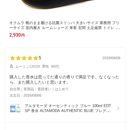
オクムラ 靴のまま履ける抗菌スリッパ 大きいサイズ 業務用 フリ
ーサイズ 室内履き ルームシューズ 来客 玄関 土足厳禁 トイレ 学
校 施設 業務用 防災 男性用 オフィス 会社 靴のまま履ける スリッ
2,930
円
パ体育館 フィットネス お手洗い 車 モデルハウス シューズ
5
2026/08/08
ムーミン120328
男性
60代
購入した香水は思ってた通りの香りで満足です。なくなった
ら、また購入したいと思います。
自分用｜実用品・普段使い｜はじめて
注文日：2026/08/06
アルタモーダ オーセンティック ブルー 100ml EDT 
SP 香水 ALTAMODA AUTHENTIC BLUE フレグラ
ンス オードトワレ ボディミスト メンズ レディース 
ユニセックス プレゼント 贈り物 ギフト おすすめ 
口コミ