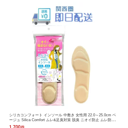
シリカコンフォート インソール 中敷き 女性用 22.0～25.0cm ベ
ージュ Silica Comfort ムレ&足臭対策 脱臭 ニオイ防止 ムレ防止
吸湿 シリカゲル フットケア 靴 シューズ 菌繁殖抑制 履く脱臭剤
1,700
円