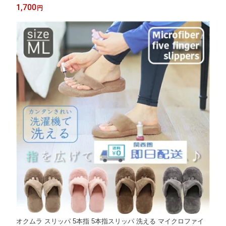
カゲル フットケア 靴 シューズ 菌繁殖抑制 履く脱臭剤 口コミ 送
1,700
円
料無料 メール便
オクムラ スリッパ 5本指 5本指スリッパ 洗える マイクロファイ