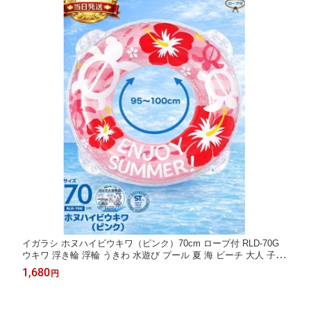
イガラシ ホヌハイビウキワ（ピンク）70cm ロープ付 RLD-70G
ウキワ 浮き輪 浮輪 うきわ 水遊び プール 夏 海 ビーチ 大人 子供
いがらし定番 安心 小学生 幼稚園 お子様 空気 便利 大人用 子供用
1,680
円
サイズ 海水浴 水上 レジャー かわいい