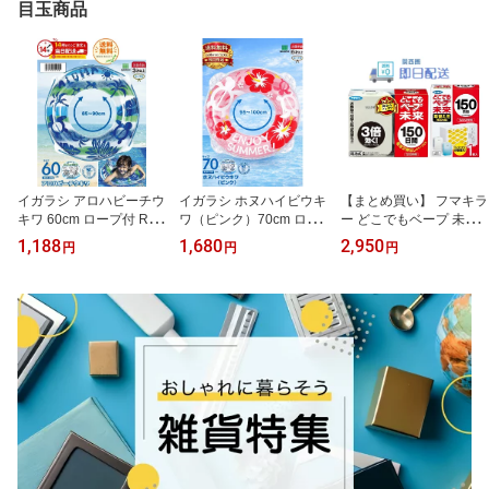
目玉商品
イガラシ アロハビーチウ
イガラシ ホヌハイビウキ
【まとめ買い】 フマキラ
キワ 60cm ロープ付 RG
ワ（ピンク）70cm ロー
ー どこでもベープ 未来
D-60Q ウキワ 浮き輪 浮
プ付 RLD-70G ウキワ 浮
虫よけ セット 150日 パ
1,188
1,680
2,950
円
円
円
輪 うきわ 水遊び プール
き輪 浮輪 うきわ 水遊び
ールホワイト 本体セット
夏 海 ビーチ 大人 子供 い
プール 夏 海 ビーチ 大人
+取替え用1個
がらし定番 安心 小学生
子供 いがらし定番 安心
幼稚園 お子様 空気 便利
小学生 幼稚園 お子様 空
ロープ 大人用 子供用 サ
気 便利 大人用 子供用 サ
イズ 海水浴 水上 レジャ
イズ 海水浴 水上 レジャ
ー かわいい
ー かわいい