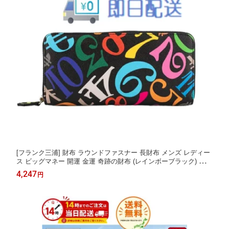
[フランク三浦] 財布 ラウンドファスナー 長財布 メンズ レディー
ス ビッグマネー 開運 金運 奇跡の財布 (レインボーブラック) 財布
おしゃれ 人気 機能的
4,247
円