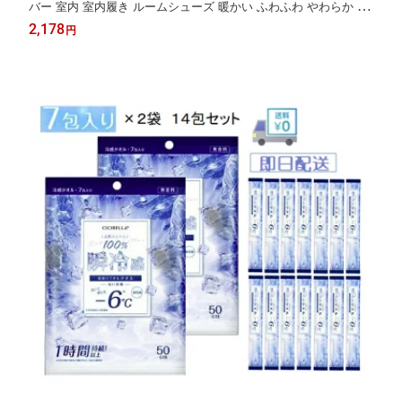
バー 室内 室内履き ルームシューズ 暖かい ふわふわ やわらか 心
地いい リラックス 足指開放 ストレッチ 健康 ダイエット 美脚 静
2,178
円
音 蒸れない 素足履き 湯上り 風呂上がり スキンケア ネイル