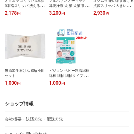
オクムラ スリッパ 5本指
ノルバサン オチィック
オクムラ 靴のまま履ける
5本指スリッパ 洗える マ
耳洗浄液 犬 猫 犬猫用 イ
抗菌スリッパ 大きいサイ
イクロファイバー 室内
ヤークリーナー 耳洗浄剤
ズ 業務用 フリーサイズ
2,178
3,200
2,930
円
円
円
室内履き ルームシューズ
耳ケア 耳そうじ 耳清潔
室内履き ルームシューズ
暖かい ふわふわ やわら
キリカン洋行 118ml 獣医
来客 玄関 土足厳禁 トイ
か 心地いい リラックス
簡単 ケア おすすめ 市販
レ 学校 施設 業務用 防災
足指開放 ストレッチ 健
男性用 オフィス 会社 靴
康 ダイエット 美脚 静音
のまま履ける スリッパ体
蒸れない 素足履き 湯上
育館 フィットネス お手
り 風呂上がり スキンケ
洗い 車 モデルハウス シ
ア ネイル
ューズ
無添加生石けん 80g 4個
ピジョン ベビー粘着綿棒
セット
綿棒 細軸 細軸タイプ 個
包装 50本入 2個セット
1,000
1,000
円
円
送料無料 日用品 ベビー
ショップ情報
会社概要・決済方法・配送方法
ショップへ問い合わせ