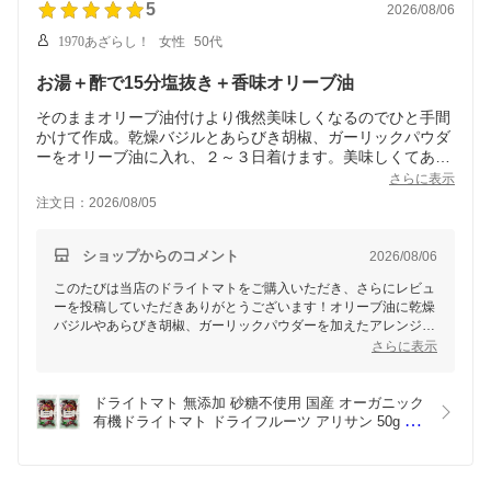
5
2026/08/06
1970あざらし！
女性
50代
お湯＋酢で15分塩抜き＋香味オリーブ油
そのままオリーブ油付けより俄然美味しくなるのでひと手間
かけて作成。乾燥バジルとあらびき胡椒、ガーリックパウダ
ーをオリーブ油に入れ、２～３日着けます。美味しくてあっ
という間に消費します。ドライトマト１袋50gは1回に作るの
さらに表示
にちょうど良い分量でした。
注文日：2026/08/05
ショップからのコメント
2026/08/06
このたびは当店のドライトマトをご購入いただき、さらにレビュ
ーを投稿していただきありがとうございます！オリーブ油に乾燥
バジルやあらびき胡椒、ガーリックパウダーを加えたアレンジ、
大変美味しそうですね。ドライトマト1袋が1回分にちょうど良い
さらに表示
という具体的なご意見も非常に参考になります。貴重なアイデア
を教えていただき感謝申し上げます。引き続き、さまざまなお料
理やアレンジをお楽しみくださいませ！
ドライトマト 無添加 砂糖不使用 国産 オーガニック 
有機ドライトマト ドライフルーツ アリサン 50g 2
袋セット 送料無料 健康 おやつ 保存食 トマト 栄養 
食品 ナチュラル 美容 ビタミン リコピン