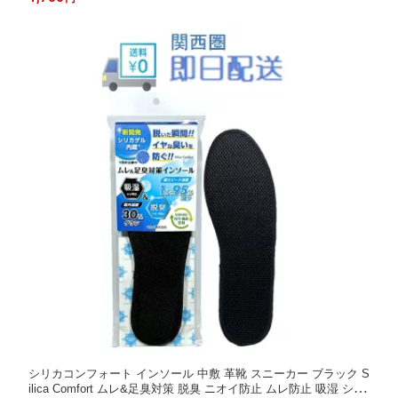
さらさらニオなわインソール 口コミ 送料無料 メール便
シリカコンフォート インソール 中敷 革靴 スニーカー ブラック S
ilica Comfort ムレ&足臭対策 脱臭 ニオイ防止 ムレ防止 吸湿 シリ