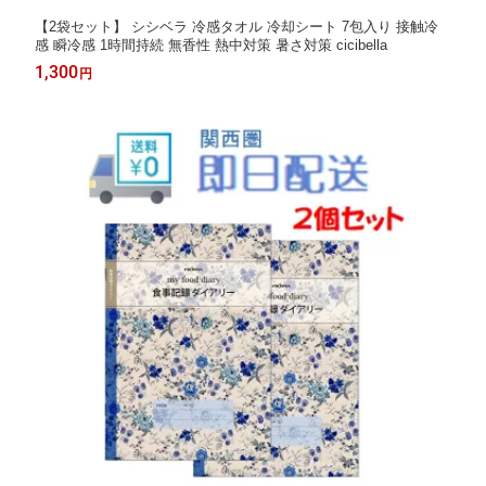
【2袋セット】 シシベラ 冷感タオル 冷却シート 7包入り 接触冷
感 瞬冷感 1時間持続 無香性 熱中対策 暑さ対策 cicibella
1,300
円