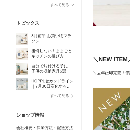
すべて見る
トピックス
8月前半 お買い物マラ
ソン
後悔しない！ままごと
キッチンの選び方
＼NEW ITEM
自分で片付ける子に！
子供の収納家具5選
＼去年は即完売！伝
HOPPLセカンドライン
｜7月30日変化するキ
ッチンがリニューアル
すべて見る
して登場！
ショップ情報
会社概要・決済方法・配送方法