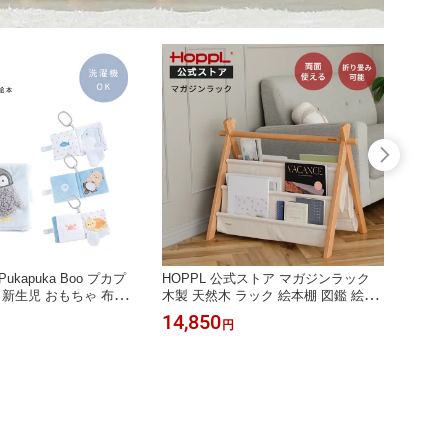
kapuka Boo プカプ
HOPPL 公式ストア マガジンラック
dou？
 新生児 おもちゃ 布え
木製 天然木 ラック 絵本棚 図鑑 絵本
ビスケ
ちゃ 知育玩具 赤ちゃん
ラック コンパクト 本棚 マガジンラッ
おもち
14,850
6,05
円
 1歳 2歳 誕生日 出産
ク 帆布 布製 木製マガジンラック お
な ビ
ト 赤ちゃん 男の子 女
しゃれ 収納家具 ブックラック 子供部
の子 
ENI プレゼント
屋
い かわ