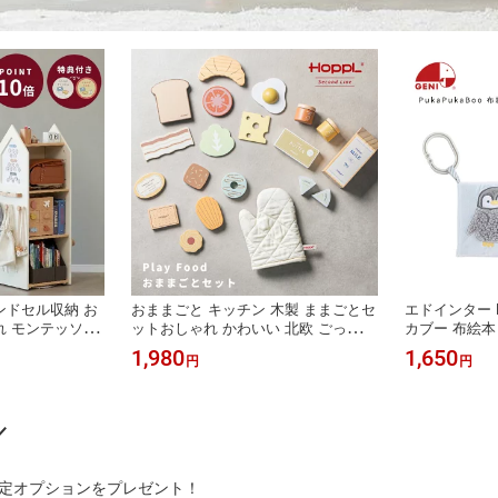
ンドセル収納 お
おままごと キッチン 木製 ままごとセ
エドインター Pu
れ モンテッソー
ットおしゃれ かわいい 北欧 ごっこ遊
カブー 布絵本
本棚 回転式本棚
び ギフト 女の子 男の子 3歳 4歳 誕生
ほん 布のおも
1,980
1,650
円
円
絵本ラック 知育家
日 プレゼント 女の子 木のおもちゃ
ベビーカー 0歳
360度回転 図鑑
知育玩具 おままごと おもちゃ 野菜
祝い プレゼン
 長く使える｜HO
スイーツ ドーナツ | 公式ストア HOP
の子 ジェニ G
するくるくる本棚
PL ホップル プレイフードセット
／
定オプションをプレゼント！