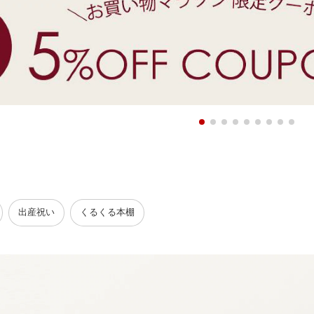
／
出産祝い
くるくる本棚