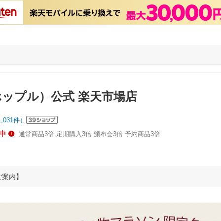
（ホップル）公式 楽天市場店
1,031
件）
中
通常商品3倍 定期購入3倍 頒布会3倍 予約商品3倍
ご案内】