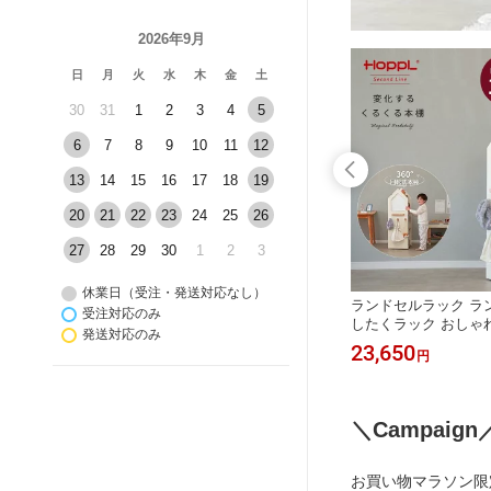
2026年9月
日
月
火
水
木
金
土
30
31
1
2
3
4
5
6
7
8
9
10
11
12
13
14
15
16
17
18
19
20
21
22
23
24
25
26
27
28
29
30
1
2
3
休業日（受注・発送対応なし）
 ひらがな
組み立て不要 踏み台 子供 木製 2段 キ
ランドセルラック ラ
受注対応のみ
先 木の
ッズステップ ステップ ステップ台 棚
したくラック おしゃ
発送対応のみ
 ひらが
になる コロコロチェア おしゃれ 天然
リ 本棚 回転本棚 絵
12,980
23,650
円
円
の子 女
木 4段階 北欧 お手伝い 足置き台 洗面
木製 3段 子供部屋 
ト 出産祝
所 台所 補助台 幼稚園 保育園 入園祝
具 スリム コンパクト 
歳
い モンテッソーリ | 公式ストア HOP
ホワイトボード 北欧
PL コロコロステップ
PPL ホップル 変化
＼Campaign
お買い物マラソン限