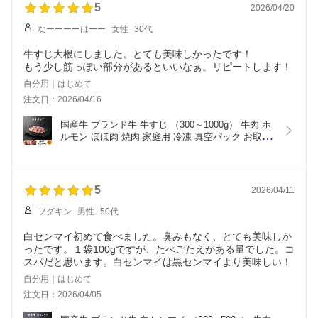
5
2026/04/20
なーーーーはーー
女性
30代
牛すじ大根にしました。とても美味しかったです！
もう少し筋っぽい部分があるといいなぁ。リピートします！
自分用｜はじめて
注文日：2026/04/16
国産牛 ブランド牛 牛すじ （300～1000g） 牛肉 ホ
ルモン ほほ肉 焼肉 家庭用 冷凍 真空パック お取り
寄せ  高級 高品質 極雅 極み 極
5
2026/04/11
フグキン
男性
50代
白センマイ初めて食べました。臭みもなく、とても美味しか
ったです。１袋100gですが、たべごたえがある量でした。コ
スパだと思います。白センマイは黒センマイより美味しい！
自分用｜はじめて
注文日：2026/04/05