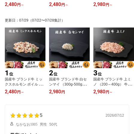
g） 牛肉 ホルモン 小腸
00～1000g） 牛肉 ホル
ホルモン ミノ 焼肉 家庭
2,480
2,480
2,980
円
～
円
～
円
～
焼肉 家庭用 冷凍 真空パ
モン ミックス 小腸 ギア
用 冷凍 真空パック お取
ック お取り寄せ 高級 高
ラ 直腸 盲腸 焼肉 家庭用
り寄せ 高級 高品質 極雅
品質 極雅 極み 極
冷凍 真空パック お取り
極み 極
更新日
：
07/29
（07/22〜07/28集計）
寄せ 高級 高品質 極雅 極
み 極
1
2
3
位
位
位
国産牛 ブランド牛 ミッ
国産牛 ブランド牛 白セ
国産牛 ブランド牛 上ミ
クスホルモン ボイル （3
ンマイ （300g-500g）
ノ （200～400g） 牛肉
00～1000g） 牛肉 ホル
牛肉 ホルモン センマイ
ホルモン ミノ 焼肉 家庭
2,480
2,980
2,980
円
～
円
円
～
モン ミックス 小腸 ギア
焼肉 家庭用 冷凍 真空パ
用 冷凍 真空パック お取
ラ 直腸 盲腸 焼肉 家庭用
ック お取り寄せ 極雅 極
り寄せ 高級 高品質 極雅
冷凍 真空パック お取り
み 極
極み 極
寄せ 高級 高品質 極雅 極
み 極
5
2026/07/12
なかなお1005
男性
50代