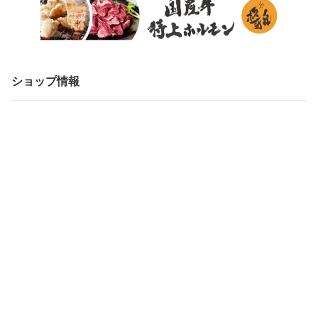
ショップ情報
会社概要・決済方法・配送方法
ショップへ問い合わせ
メルマガ登録・変更
受注・発送カレンダー
2026年8月
20
日
月
火
水
木
金
土
日
月
火