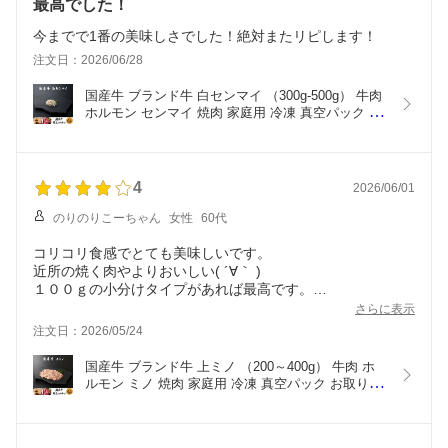
最高でした！
今までで1番の美味しさでした！絶対またリピします！
注文日：2026/06/28
国産牛 ブランド牛 白センマイ （300g-500g） 牛肉 
ホルモン センマイ 焼肉 家庭用 冷凍 真空パック お
取り寄せ 極雅 極み 極
4
2026/06/01
のりのりこーちゃん
女性
60代
コリコリ食感でとても美味しいです。
近所の焼く肉やよりおいしい( ´∀｀ )
１００ｇの小分けタイプがあれば最高です。
さらに表示
注文日：2026/05/24
国産牛 ブランド牛 上ミノ （200～400g） 牛肉 ホ
ルモン ミノ 焼肉 家庭用 冷凍 真空パック お取り寄
せ  高級 高品質 極雅 極み 極