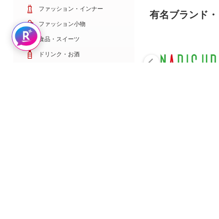
ファッション・インナー
有名ブランド・
ファッション小物
Rakuten AIで探す
食品・スイーツ
ドリンク・お酒
日用雑貨・キッチン用品
コスメ・健康・医薬品
キッズ・ベビー・玩具
家電・TV・カメラ
PC・スマホ・通信
スポーツ・ゴルフ
車・バイク
インテリア・寝具・収納
ペット・花・DIY工具
サービス・リフォーム