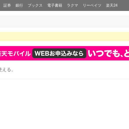
証券
銀行
ブックス
電子書籍
ラクマ
リーベイツ
楽天24
使える。