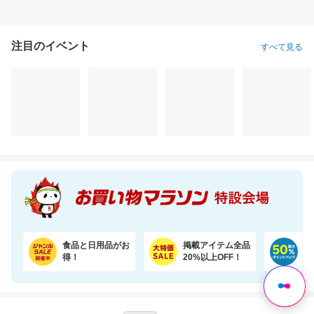
注目のイベント
すべて見る
食品と日用品がお
掲載アイテム全品
日
得！
20%以上OFF！
ポ