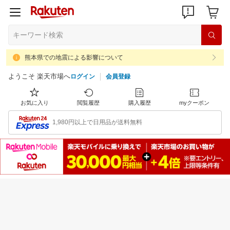
熊本県での地震による影響について
ようこそ 楽天市場へ
ログイン
会員登録
お気に入り
閲覧履歴
購入履歴
myクーポン
1,980円以上で日用品が送料無料