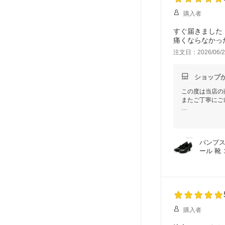
購入者
すぐ届きました
痛くならなかっ
注文日：2026/06/2
ショップ
この度は当店の
またご丁寧にご
当店の対応につ
実際にご購入い
今後もお客様に
パンプス 
またのご来店ス
ール 靴
購入者