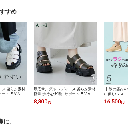
 28cm 29c
ノーズ ヒールアップ 黒 ローファー
水 防滑 通勤 
仕事 靴 長時間
結婚式 新郎 成人式 クラウドナイン
ンプ ペア お
おすすめ
身長アップ ]
インシューズ 
ース 柔らか素材
厚底サンダル レディース 柔らか素材
【 膝の痛みを
ト E.V.A.ソ
軽量 歩行を快適にサポート E.V.A.ソ
に優しい スニ
すい スタイルア
ール おしゃれ 歩きやすい スタイルア
OUDO ME 
8,800
16,500
円
円
ュアーズ アシック
ップ AcureZ アキュアーズ アシック
ひざ 関節痛 
イト 女性 靴 [
ス ブラック カーキ ダークホワイト
きやすい 疲れ
ピース 春夏 ヒ
女性 靴 [ パンツ スカート ワンピース
ーキング [ ミズ
 30代 40代 50代
春夏 ヒール高 5cm 大人 20代 30代 40
80代 おしゃ
考に。
代 50代 ]
ない 外反母趾 