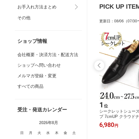
PICK UP ITE
お手入れ方法まとめ
その他
更新日
：
08/06
（07/30
ショップ情報
会社概要・決済方法・配送方法
ショップへ問い合わせ
メルマガ登録・変更
すべての商品
15
1
位
位
受注・発送カレンダー
テクシー
【 7種類から 選べる 】 ベルト メンズ
シークレットシューズ
 アシック
ビジネス レザーベルト 牛革 本革 革
プ 7cmUP クラウド
[ 上質
ベルト レザー 紳士 [ ベルト BELT ビ
シークレット 軽量 メ
2026年8月
2,890
6,980
円
円
ネススニー
ジネス フォーマル シンプル スーツ
うなシボ感 ビジネス
ポート 幅
おしゃれ バックル ビジネスベルト 仕
マル ドレス ストレー
日
月
火
水
木
金
土
ートチッ
事 ]
ノーズ ヒールアップ 