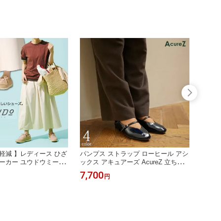
通学 登山 釣り 船 キャ
適にサポート スタイリッシュ 2E ビ
キング 
しゃれ ゴアテックス レ
ジネス 革靴 紳士 仕事 靴 大きいサイ
を快適
]
ズ ]
DW ウ
軽減 】レディース ひざ
パンプス ストラップ ローヒール アシ
[ 歩
ーカー ユウドウミー Y
ックス アキュアーズ AcureZ 立ち仕
パンプ
2 ウォーキングシューズ
事 パンプス 歩行を快適にサポート 靴
ポート
7,700
6,49
円
O脚 スニーカー 矯正 歩
レディース メリージェーン [ 歩きや
ォーカー
ない 女性 シニア ウォ
すい ベルト 婦人 履きやすい 女性 歩
E 4E
ノ MIZUNO 60代 70代
きやすい ぺたんこ 柔らかい 巻き爪
立ち仕事
れ 膝関節 メッシュ 痛く
オフィス 仕事 通勤 外反母趾 むくみ
ヒール 
]
おしゃれ ]
式 卒業