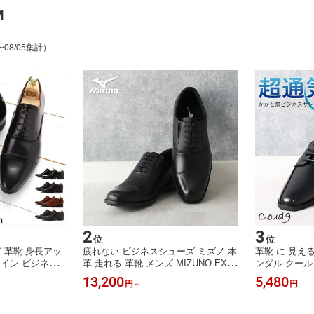
M
〜08/05集計）
2
3
位
位
 革靴 身長アッ
疲れない ビジネスシューズ ミズノ 本
革靴 に 見え
ナイン ビジネス
革 走れる 革靴 メンズ MIZUNO EXLI
ンダル クール
ンズ [ 本革のよ
GHT エクスライト ST2 PT ST3 PT2
れにくい ビジ
13,200
5,480
円
～
円
シューズ フォー
SO ウォーキング [ エナジー スニーカ
ィス スリッパ
トチップ ロング
ー レザー 歩きやすい 疲れにくい ビ
ンズ ルームシ
黒 ローファー
ジネススニーカー 軽量 黒 28cm 29c
け スリッポン