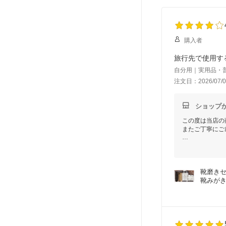
購入者
旅行先で使用す
自分用｜実用品・
注文日：2026/07/0
ショップ
この度は当店の
またご丁寧にご
当店の対応につ
実際にご購入い
今後もお客様に
靴磨きセ
またのご来店ス
靴みがき