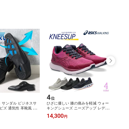
4
5
位
位
る サンダル ビジネスサ
ひざに優しい 膝の痛みを軽減 ウォー
[ 7
ビズ 通気性 革靴風 蒸
キングシューズ ニーズアップ レディ
ーズ 
ネス サンダル 靴 オフ
ース 幅広 4E KNEESUP ひざ 関節痛
タキシ
14,300
6,98
円
 ビジネスシューズ [ メ
O脚 スニーカー 矯正 歩行を快適にサ
エナメ
ューズ おしゃれ つっか
ポート 女性 シニア ウォーキング [ ア
尾服 
 メンズ 大きいサイズ
シックス アシックス商事 60代 70代 8
レート