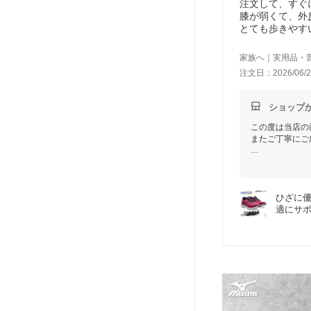
注文して、すぐ
膝が弱くて、外
とても歩きやす
試着しないで靴
家族へ｜実用品・
注文日：2026/06/2
ショップ
この度は当店の
またご丁寧にご
当店の対応につ
実際にご購入い
今後もお客様に
ひざに優
またのご来店ス
適にサポ