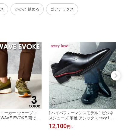
履き 269 蒸れない 夏
0代 膝 外反母趾 おしゃれ メッシュ 軽
ラック
量 ]
mアップ
ース
かかと 踏める
ゴアテックス
 スニーカー ウェーブ エ
[ ハイパフォーマンスモデル ] ビジネ
[ 父の
WAVE EVOKE 雨でも
スシューズ 革靴 アシックス texy luxe
sic
ォーキング シューズ メ
テクシーリュクス 走れる革靴 スニー
ス HA
12,100
13,2
円
～
 3E [ ゴアテックス 梅
カー メンズ [ 本革 ストレートチップ
カー 裸
水 おしゃれ 滑らない 防
スリッポン 滑らない 紐なし 歩行を快
ビジネ