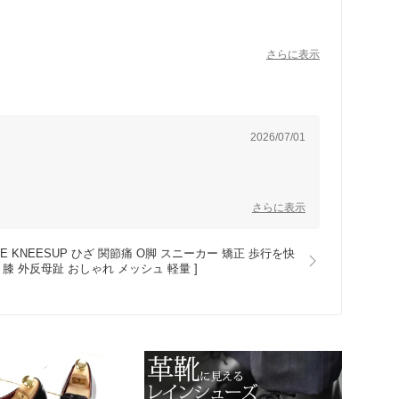
す。
さらに表示
2026/07/01
さらに表示
KNEESUP ひざ 関節痛 O脚 スニーカー 矯正 歩行を快
 膝 外反母趾 おしゃれ メッシュ 軽量 ]