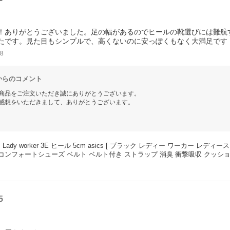
！ありがとうございました。足の幅があるのでヒールの靴選びには難航
たです。見た目もシンプルで、高くないのに安っぽくもなく大満足です
8
からのコメント
商品をご注文いただき誠にありがとうございます。
感想をいただきまして、ありがとうございます。
きましてご満足いただき、誠にありがとうございます。
ただいた方からのお声は大変貴重でございます。
ご満足いただけるような店舗づくりに努めて参ります。
Lady worker 3E ヒール 5cm asics [ ブラック レディー ワーカー
タッフ一同、心よりお待ちしております。
 コンフォートシューズ ベルト ベルト付き ストラップ 消臭 衝撃吸収 クッション
5