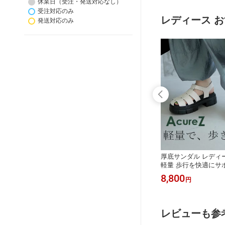
休業日（受注・発送対応なし）
走れる お
節痛 O脚 歩行を快適にサポート 男性
ジネススニーカー 軽量 黒
受注対応のみ
オフィス
50代 60代 70代 80代 ウォーキング 膝
m 走れる スーツ 立ち
レディース 
発送対応のみ
外反母趾 ]
幅広 ワイド ]
ディース
パンプス 歩きやすい 柔らかい ローヒ
厚底サンダル レディ
快適にサ
ール 美脚 立ち仕事 快適 長時間 レデ
軽量 歩行を快適にサポー
ディーウ
ィース 靴 Lady worker [ レディワーカ
ール おしゃれ 歩きや
7,590
8,800
円
円
[ 2E 3
ー ウォーカー 結婚式 中敷き 浮腫 む
ップ AcureZ アキ
 履きやすい
くみ 旅行 クッション アシックス 3E
ス ブラック ダークホワ
m 7cm
5.5cm ヒール ビジネス オフィス シン
パンツ スカート ワン
5 入学
デレラサイズ 外反母趾 巻き爪 ]
ール高 5cm 大人 20代
レビューも参
]