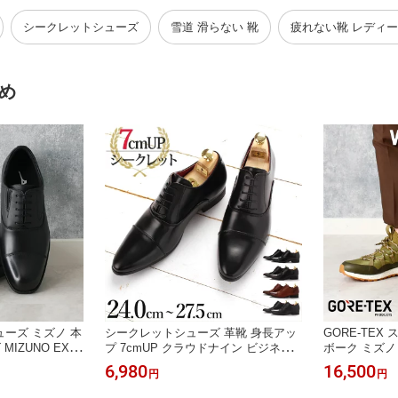
クラウドナイン
m 走れる スーツ 立ち仕事 靴 長時間
かかとなし 室内
幅広 ワイド ]
]
シークレットシューズ
雪道 滑らない 靴
疲れない靴 レディ
め
ーズ ミズノ 本
シークレットシューズ 革靴 身長アッ
GORE-TEX
IZUNO EXLI
プ 7cmUP クラウドナイン ビジネス
ボーク ミズノ 
 PT ST3 PT2
シークレット 軽量 メンズ [ 本革のよ
走れる 靴 ウ
6,980
16,500
円
円
エナジー スニーカ
うなシボ感 ビジネスシューズ フォー
ンズ レディース
 疲れにくい ビ
マル ドレス ストレートチップ ロング
雨 雨 台風 防