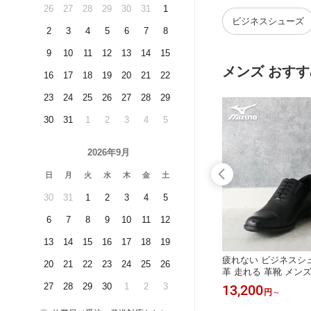
26
27
28
29
30
31
1
ーリュク
結婚式 新郎 成人式 
身長アップ ]
ビジネスシューズ
2
3
4
5
6
7
8
9
10
11
12
13
14
15
メンズ おすす
16
17
18
19
20
21
22
23
24
25
26
27
28
29
30
31
1
2
3
4
5
2026年9月
日
月
火
水
木
金
土
30
31
1
2
3
4
5
6
7
8
9
10
11
12
13
14
15
16
17
18
19
ズ きれい
[ ウォーキングシューズ メンズ 4E ]
疲れない ビジネスシュ
20
21
22
23
24
25
26
シーリュク
O脚にお悩み ゆったり 幅広 ニーズア
革 走れる 革靴 メンズ M
ュクス ビジ
ップ KNEESUP ライフウォーカー LI
GHT エクスライト ST2
27
28
29
30
1
2
3
14,300
13,200
円
円
～
靴 牛革
FE WALKER スニーカー シニア [ 幅
SO ウォーキング [ 
性 通勤 歩
広 アシックス ラクウォーク ひざ 関
ー レザー 歩きやすい