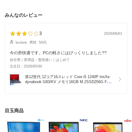
古】
みんなのレビュー
3
2026/06/01
kochiete
男性
50代
今の所快適です。PCの軽さにはびっくりしました??
自分用｜実用品・普段使い｜はじめて
注文日：2026/05/30
第12世代 12コア16スレッド Core i5 1240P IrisXe 
dynabook G83/KV メモリ16GB M.2SSD256G FHD 
Wi-Fi6E Webカメラ Windows11【中古】
目玉商品