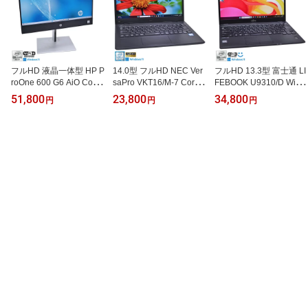
フルHD 液晶一体型 HP P
14.0型 フルHD NEC Ver
フルHD 13.3型 富士通 LI
roOne 600 G6 AiO Core i
saPro VKT16/M-7 Core i
FEBOOK U9310/D Wi-Fi
5 10500T メモリ16GB
5 8265U メモリ8G SSD
6 顔認証 Core i5 10310U
51,800
23,800
34,800
円
円
円
m.2SSD256G HDD500G
128G Webカメラ USBTy
M.2SSD256G メモリ8G
Wi-Fi6 DVD Webカメラ
pe-C Wi-Fi Windows11
Webカメラ USBType-C
21.5型 Windows11【中
【中古】
Windows11【中古】
古】