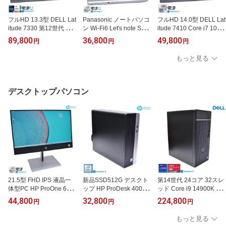
フルHD 13.3型 DELL Lat
Panasonic ノートパソコ
フルHD 14.0型 DELL Lat
itude 7330 第12世代 Cor
ン Wi-Fi6 Let's note SV9
itude 7410 Core i7 1061
e i7 1265U IrisXe M.2SS
Core i5 10310U 顔認証
0U メモリ16G M.2SSD2
89,800
36,800
49,800
円
円
円
D512G メモリ16G Wi-Fi
Webカメラ M.2SSD256
56G Wi-Fi6 Webカメラ
6E 顔認証 USBType-C W
G メモリ8G USBType-C
USBType-C Windows11
もっと見る
indows11【中古】
Windows11【中古】
【中古】
デスクトップパソコン
21.5型 FHD IPS 液晶一
新品SSD512G デスクト
第14世代 24コア 32スレ
体型PC HP ProOne 600
ップ HP ProDesk 400 G
ッド Core i9 14900K メ
G6 AiO Core i5 10500T
6 SFF Core i5 8500 メモ
モリ32G DELL OPTIPLE
44,800
32,800
224,800
円
円
円
m.2SSD256G HDD500G
リ8G USB3.1 マルチ 省
X Tower Plus 7020 m.2S
B メモリ8GB Wi-Fi6 We
スペース Windows11
SD1TB マルチ RadeonR
もっと見る
bカメラ Windows11【中
【中古】
X Windows11【中古】