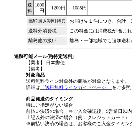
送
1800
1200円
1085円
円
料
高額購入割引特典
お届け先１件につき、合計 3
送料分消費税
この料金には消費税が 含ま
離島他の扱い
離島・一部地域でも追加送料
追跡可能メール便[特定送料]
【業者】 日本郵便
【備考】
対象商品
送料無料ライン対象外の商品が対象となります。
詳細は
「送料無料ラインガイドページ」
をご参照
商品発送のタイミング
特にご指定がない場合、
前払い決済の場合 ⇒ご入金確認後、5営業日以
上記以外の決済の場合（例：クレジットカード）
※前払い決済の場合は、お客様のご入金タイミン