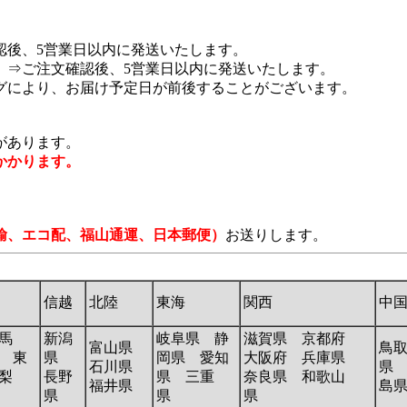
認後、5営業日以内に発送いたします。
 ⇒ご注文確認後、5営業日以内に発送いたします。
グにより、お届け予定日が前後することがございます。
があります。
かかります。
輸、エコ配、福山通運、日本郵便）
お送りします。
信越
北陸
東海
関西
中
馬
新潟
岐阜県 静
滋賀県 京都府
富山県
鳥
 東
県
岡県 愛知
大阪府 兵庫県
石川県
県
梨
長野
県 三重
奈良県 和歌山
福井県
島
県
県
県