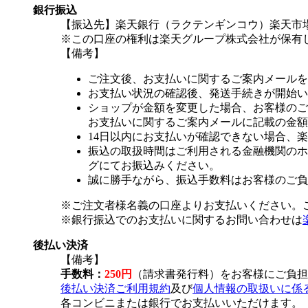
銀行振込
【振込先】楽天銀行（ラクテンギンコウ）楽天市場支
※この口座の権利は楽天グループ株式会社が保有
【備考】
ご注文後、お支払いに関するご案内メールを
お支払い状況の確認後、発送手続きが開始い
ショップが金額を変更した場合、お客様のご
お支払いに関するご案内メールに記載の金額
14日以内にお支払いが確認できない場合、
振込の取扱時間はご利用される金融機関のホ
グにてお振込みください。
誠に勝手ながら、振込手数料はお客様のご負
※ご注文者様名義の口座よりお支払いください。
※銀行振込でのお支払いに関するお問い合わせは
後払い決済
【備考】
手数料：
250円
（請求書発行料）をお客様にご負担
後払い決済ご利用規約
及び
個人情報の取扱いに係
各コンビニまたは銀行でお支払いいただけます。