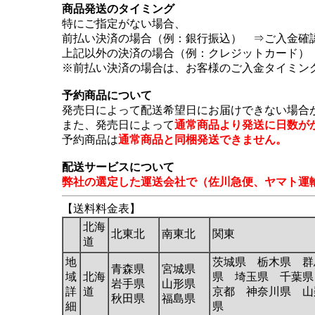
商品発送のタイミング
特にご指定がない場合、
前払い決済の場合（例：銀行振込） ⇒ご入金確
上記以外の決済の場合（例：クレジットカード）
※前払い決済の場合は、お客様のご入金タイミン
予約商品について
発売日によって配送希望日にお届けできない場合
また、発売日によって
通常商品より発送に日数が
予約商品は
通常商品と同梱発送できません。
配送サービスについて
弊社の選定した運送会社で（佐川急便、ヤマト運
【送料料金表】
北海
北東北
南東北
関東
道
地
茨城県 栃木県 群
青森県
宮城県
域
北海
県 埼玉県 千葉県
岩手県
山形県
詳
道
京都 神奈川県 山
秋田県
福島県
細
県