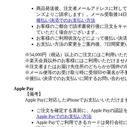
商品発送後、注文者メールアドレスに対して
ンズよりご請求します）。メール受取後14
後払い決済でのお支払い方法
お客様のご都合で請求書発行後に注文をキャ
ていただく場合がございます。
お客様のご利用状況などによって後払い決済
お支払い方法の変更をご案内後、7日間変更
※54,000円（税込）以上のご注文にはご利用いた
※楽天会員以外のお客様にはご利用いただけませ
※注文者またはお届け先住所のどちらかが国外の
※メール便等のお受け取り時に受領印や署名が不
※後払い決済でのお支払いに関するお問い合わせ
Apple Pay
【備考】
Apple Payに対応したiPhoneでお支払いいただけま
ご注文を確定する直前に、Apple Payの認
Apple Payでのお支払い方法
Apple Payでご利用できるカードは発行会